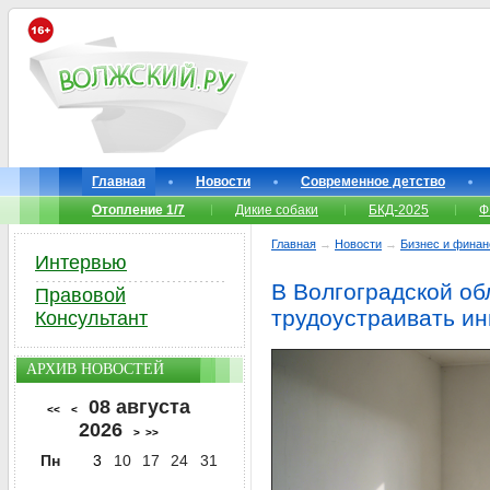
Главная
Новости
Современное детство
Отопление 1/7
Дикие собаки
БКД-2025
Ф
Главная
→
Новости
→
Бизнес и фина
Интервью
В Волгоградской об
Правовой
трудоустраивать и
Консультант
АРХИВ НОВОСТЕЙ
08 августа
<<
<
2026
>
>>
Пн
3
10
17
24
31