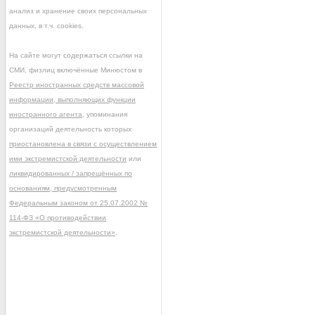
анализ и хранение своих персональных
данных, в т.ч. cookies.
На сайте могут содержаться ссылки на
СМИ, физлиц включённые Минюстом в
Реестр иностранных средств массовой
информации, выполняющих функции
иностранного агента
, упоминания
организаций деятельность которых
приостановлена в связи с осуществлением
ими экстремистской деятельности
или
ликвидированных / запрещённых по
основаниям, предусмотренным
Федеральным законом от 25.07.2002 №
114-ФЗ «О противодействии
экстремистской деятельности»
.