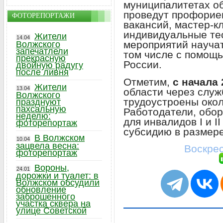
муниципалитетах об
проведут профорие
ФОТОРЕПОРТАЖИ
вакансий, мастер-к
индивидуальные тес
Жители
14.04
мероприятий научат
Волжского
запечатлели
том числе с помощ
прекрасную
России.
двойную радугу
после ливня
Отметим,
с начала
Жители
13.04
области через служ
Волжского
трудоустроены око
празднуют
пахсальную
Работодатели, обо
неделю:
для инвалидов I и I
фоторепортаж
субсидию в размер
В Волжском
10.04
зацвела весна:
Воскрес
фоторепортаж
Вороны,
24.01
дорожки и туалет: в
Волжском обсудили
обновление
заброшенного
участка сквера на
улице Советской