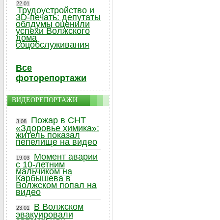
22.01
Трудоустройство и
3D-печать: депутаты
облдумы оценили
успехи Волжского
дома
соцобслуживания
Все
фоторепортажи
ВИДЕОРЕПОРТАЖИ
Пожар в СНТ
3.08
«Здоровье химика»:
житель показал
пепелище на видео
Момент аварии
19.03
с 10-летним
мальчиком на
Карбышева в
Волжском попал на
видео
В Волжском
23.01
эвакуировали