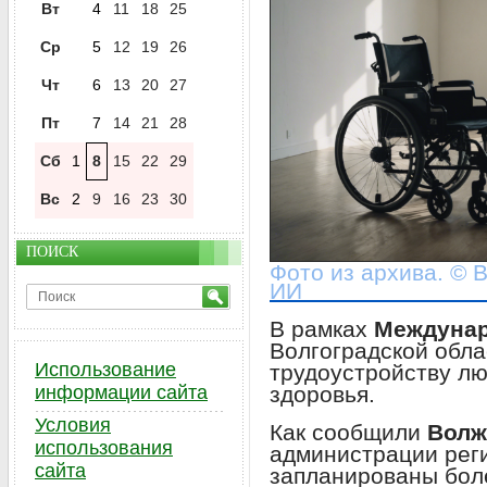
Вт
4
11
18
25
Ср
5
12
19
26
Чт
6
13
20
27
Пт
7
14
21
28
Сб
1
8
15
22
29
Вс
2
9
16
23
30
ПОИСК
Фото из архива. © 
ИИ
В рамках
Междунар
Волгоградской обла
Использование
трудоустройству л
здоровья.
информации сайта
Условия
Как сообщили
Волж
использования
администрации рег
сайта
запланированы бо