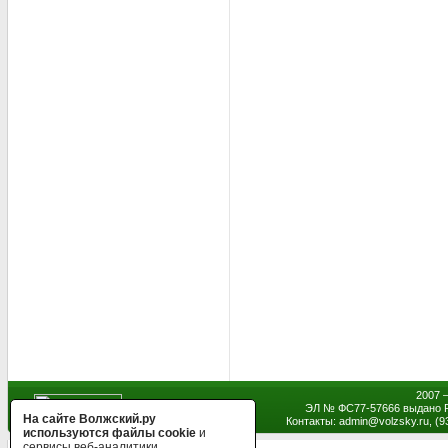
2007 
ЭЛ № ФС77-57666 выдано Р
На сайте Волжский.ру
Контакты: admin
@
volzsky.ru, (
используются файлы cookie
и
сервисы веб-аналитики