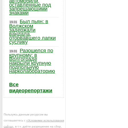
автомобили,
оставленные под
запрещающими
знаками
Был пьян: в
19.01
Волжском
задержали
вандала,
оторвавшего лапки
суслику
Разошелся по
19.01
крупному: в
Волгограде
накрыли крупную
подпольную
нарколабораторию
Все
видеорепортажи
Пользуясь данным ресурсом вы
соглашаетесь с
«Условиями использования
сайта»
, в т.ч. даёте разрешение на сбор,