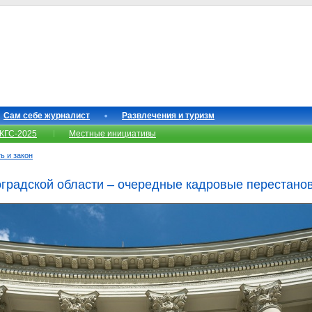
Сам себе журналист
Развлечения и туризм
КГС-2025
Местные инициативы
ь и закон
градской области – очередные кадровые перестано