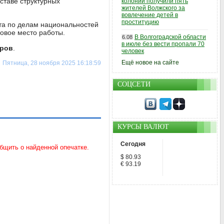
ставе структурных
колонии получили пять
жителей Волжского за
вовлечение детей в
проституцию
ета по делам национальностей
новое место работы.
В Волгоградской области
6.08
в июле без вести пропали 70
уров
.
человек
Ещё новое на сайте
Пятница, 28 ноября 2025 16:18:59
СОЦСЕТИ
КУРСЫ ВАЛЮТ
Сегодня
$ 80.93
€ 93.19