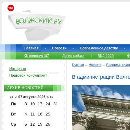
Главная
Новости
Современное детство
Отопление 1/7
Дикие собаки
БКД-2025
Ф
Главная
→
Новости
→
Политика, власт
Интервью
Правовой Консультант
В администрации Волго
АРХИВ НОВОСТЕЙ
07 августа 2026
<<
<
>
>>
Пн
3
10
17
24
31
Вт
4
11
18
25
Ср
5
12
19
26