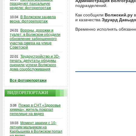
Администрация Волгоградс
празднуют пахсальную
подразделений.
неделю: фоторепортаж
Как сообщили
Волжский.ру
в
В Волжском зацвела
10.04
и казачества
Эдуард Давыдо
весна: фоторепортаж
Временно исполнять обязанно
Вороны, дорожки и
24.01
туалет: в Волжском обсудили
обновление заброшенного
участка сквера на улице
Советской
Трудоустройство и 3D-
22.01
печать: депутаты облдумы
оценили успехи Волжского
дома соцобслуживания
Все фоторепортажи
ВИДЕОРЕПОРТАЖИ
Пожар в СНТ «Здоровье
3.08
химика»: житель показал
пепелище на видео
Момент аварии с 10-
19.03
летним мальчиком на
Карбышева в Волжском попал
на видео