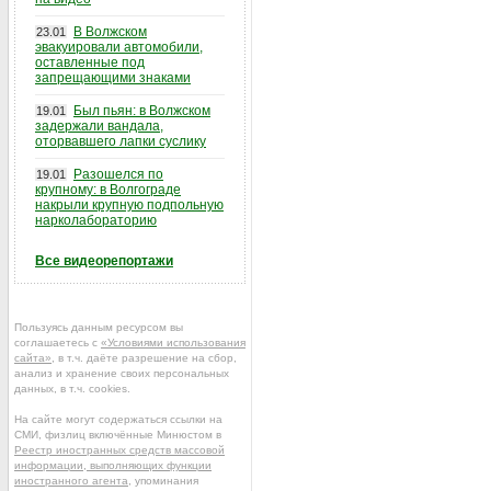
В Волжском
23.01
эвакуировали автомобили,
оставленные под
запрещающими знаками
Был пьян: в Волжском
19.01
задержали вандала,
оторвавшего лапки суслику
Разошелся по
19.01
крупному: в Волгограде
накрыли крупную подпольную
нарколабораторию
Все видеорепортажи
Пользуясь данным ресурсом вы
соглашаетесь с
«Условиями использования
сайта»
, в т.ч. даёте разрешение на сбор,
анализ и хранение своих персональных
данных, в т.ч. cookies.
На сайте могут содержаться ссылки на
СМИ, физлиц включённые Минюстом в
Реестр иностранных средств массовой
информации, выполняющих функции
иностранного агента
, упоминания