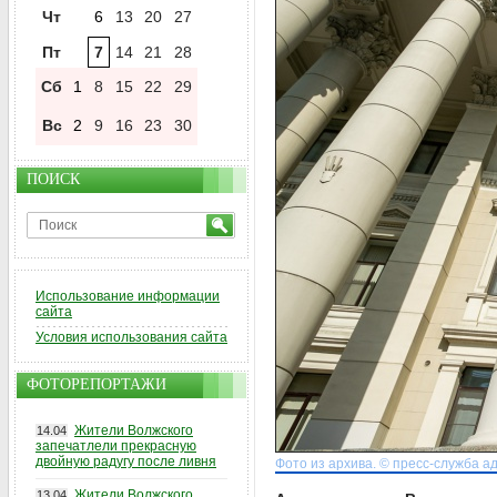
Чт
6
13
20
27
Пт
7
14
21
28
Сб
1
8
15
22
29
Вс
2
9
16
23
30
ПОИСК
Использование информации
сайта
Условия использования сайта
ФОТОРЕПОРТАЖИ
Жители Волжского
14.04
запечатлели прекрасную
двойную радугу после ливня
Фото из архива. © пресс-служба а
Жители Волжского
13.04