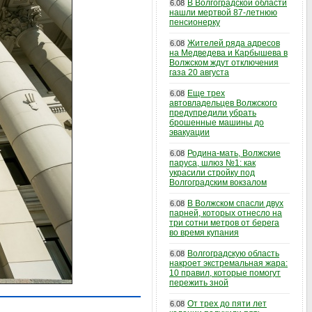
В Волгоградской области
6.08
нашли мертвой 87-летнюю
пенсионерку
Жителей ряда адресов
6.08
на Медведева и Карбышева в
Волжском ждут отключения
газа 20 августа
Еще трех
6.08
автовладельцев Волжского
предупредили убрать
брошенные машины до
эвакуации
Родина-мать, Волжские
6.08
паруса, шлюз №1: как
украсили стройку под
Волгоградским вокзалом
В Волжском спасли двух
6.08
парней, которых отнесло на
три сотни метров от берега
во время купания
Волгоградскую область
6.08
накроет экстремальная жара:
10 правил, которые помогут
пережить зной
От трех до пяти лет
6.08