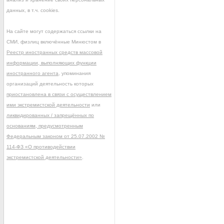
данных, в т.ч. cookies.
На сайте могут содержаться ссылки на
СМИ, физлиц включённые Минюстом в
Реестр иностранных средств массовой
информации, выполняющих функции
иностранного агента
, упоминания
организаций деятельность которых
приостановлена в связи с осуществлением
ими экстремистской деятельности
или
ликвидированных / запрещённых по
основаниям, предусмотренным
Федеральным законом от 25.07.2002 №
114-ФЗ «О противодействии
экстремистской деятельности»
.