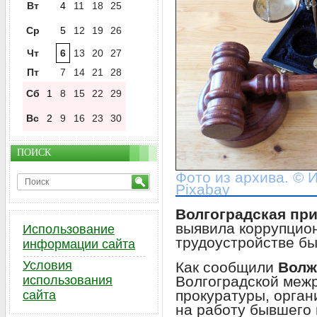
Вт
4
11
18
25
Ср
5
12
19
26
Чт
6
13
20
27
Пт
7
14
21
28
Сб
1
8
15
22
29
Вс
2
9
16
23
30
ПОИСК
Фото из архива. © 
Pixabay
Волгоградская пр
выявила коррупцио
Использование
трудоустройстве бы
информации сайта
Условия
Как сообщили
Волж
Волгоградской меж
использования
прокуратуры, орган
сайта
на работу бывшего