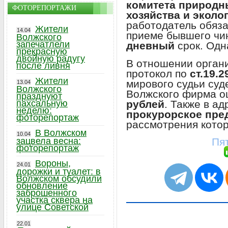
комитета природн
ФОТОРЕПОРТАЖИ
хозяйства и эколо
работодатель обяза
Жители
14.04
приеме бывшего чин
Волжского
запечатлели
дневный
срок. Одн
прекрасную
двойную радугу
В отношении орган
после ливня
протокол по
ст.19.
Жители
мирового судьи суд
13.04
Волжского
Волжского фирма 
празднуют
рублей
. Также в а
пахсальную
неделю:
прокурорское пре
фоторепортаж
рассмотрения кото
В Волжском
10.04
Пят
зацвела весна:
фоторепортаж
Вороны,
24.01
дорожки и туалет: в
Волжском обсудили
обновление
заброшенного
участка сквера на
улице Советской
22.01