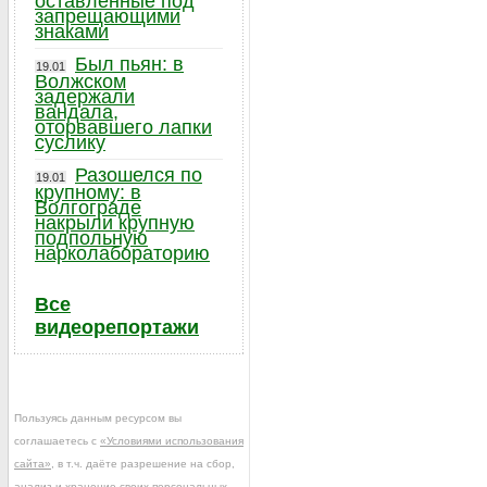
оставленные под
запрещающими
знаками
Был пьян: в
19.01
Волжском
задержали
вандала,
оторвавшего лапки
суслику
Разошелся по
19.01
крупному: в
Волгограде
накрыли крупную
подпольную
нарколабораторию
Все
видеорепортажи
Пользуясь данным ресурсом вы
соглашаетесь с
«Условиями использования
сайта»
, в т.ч. даёте разрешение на сбор,
анализ и хранение своих персональных