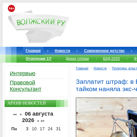
Главная
Новости
Современное детство
Отопление 1/7
Дикие собаки
БКД-2025
Ф
Главная
→
Новости
→
Политика, власт
Интервью
Заплатит штраф: в
Правовой
тайком наняла экс-
Консультант
АРХИВ НОВОСТЕЙ
06 августа
<<
<
2026
>
>>
Пн
3
10
17
24
31