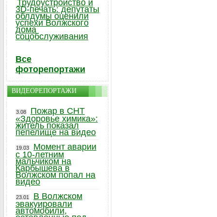
Трудоустройство и
3D-печать: депутаты
облдумы оценили
успехи Волжского
дома
соцобслуживания
Все
фоторепортажи
ВИДЕОРЕПОРТАЖИ
Пожар в СНТ
3.08
«Здоровье химика»:
житель показал
пепелище на видео
Момент аварии
19.03
с 10-летним
мальчиком на
Карбышева в
Волжском попал на
видео
В Волжском
23.01
эвакуировали
автомобили,