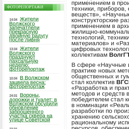
применением в прои
ФОТОРЕПОРТАЖИ
техники, приборов,
веществ», «Научны
Жители
конструкторские ра
14.04
Волжского
применением в архи
запечатлели
жилищно-коммуналь
прекрасную
двойную радугу
технологий, техник
после ливня
материалов» и «Ра
цифровых технолог
Жители
13.04
Волжского
коллективам
ВолгГТ
празднуют
пахсальную
В сфере «Научные 
неделю:
фоторепортаж
практике новых мет
общественных и гу
В Волжском
10.04
стал коллектив
ВГС
зацвела весна:
фоторепортаж
«Разработка и прак
методов и средств 
Вороны,
24.01
победителем стал 
дорожки и туалет: в
Волжском обсудили
в номинации «Реал
обновление
разработки по прои
заброшенного
участка сквера на
хранению сельскох
улице Советской
рациональному исп
ресурсов, обеспече