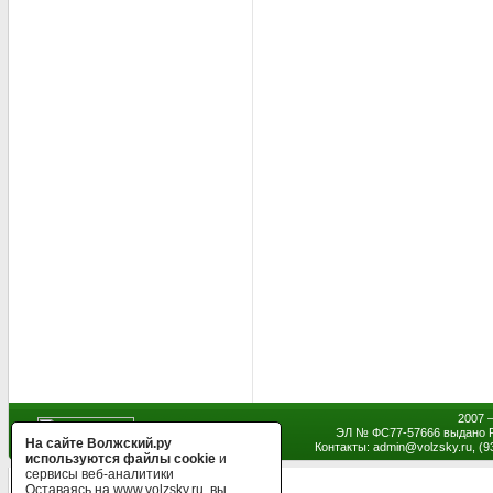
2007 
ЭЛ № ФС77-57666 выдано Р
На сайте Волжский.ру
Контакты: admin
@
volzsky.ru, (
используются файлы cookie
и
сервисы веб-аналитики
Оставаясь на www.volzsky.ru, вы