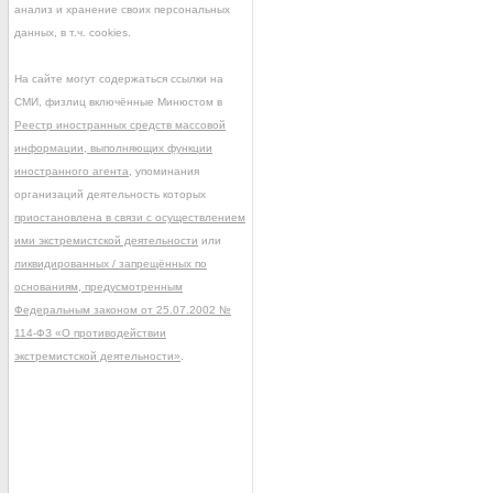
анализ и хранение своих персональных
данных, в т.ч. cookies.
На сайте могут содержаться ссылки на
СМИ, физлиц включённые Минюстом в
Реестр иностранных средств массовой
информации, выполняющих функции
иностранного агента
, упоминания
организаций деятельность которых
приостановлена в связи с осуществлением
ими экстремистской деятельности
или
ликвидированных / запрещённых по
основаниям, предусмотренным
Федеральным законом от 25.07.2002 №
114-ФЗ «О противодействии
экстремистской деятельности»
.