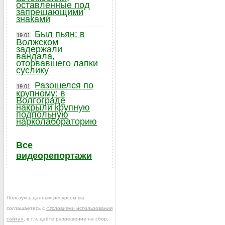
оставленные под
запрещающими
знаками
Был пьян: в
19.01
Волжском
задержали
вандала,
оторвавшего лапки
суслику
Разошелся по
19.01
крупному: в
Волгограде
накрыли крупную
подпольную
нарколабораторию
Все
видеорепортажи
Пользуясь данным ресурсом вы
соглашаетесь с
«Условиями использования
сайта»
, в т.ч. даёте разрешение на сбор,