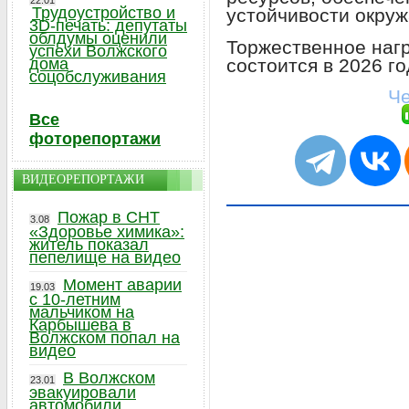
22.01
Трудоустройство и
устойчивости окру
3D-печать: депутаты
облдумы оценили
Торжественное наг
успехи Волжского
состоится в 2026 го
дома
соцобслуживания
Че
Все
фоторепортажи
ВИДЕОРЕПОРТАЖИ
Пожар в СНТ
3.08
«Здоровье химика»:
житель показал
пепелище на видео
Момент аварии
19.03
с 10-летним
мальчиком на
Карбышева в
Волжском попал на
видео
В Волжском
23.01
эвакуировали
автомобили,