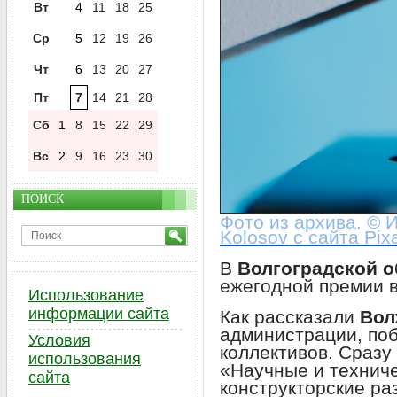
Вт
4
11
18
25
Ср
5
12
19
26
Чт
6
13
20
27
Пт
7
14
21
28
Сб
1
8
15
22
29
Вс
2
9
16
23
30
ПОИСК
Фото из архива. © 
Kolosov с сайта Pix
В
Волгоградской 
ежегодной премии в
Использование
информации сайта
Как рассказали
Вол
администрации, по
Условия
коллективов. Сразу
использования
«Научные и техниче
сайта
конструкторские ра