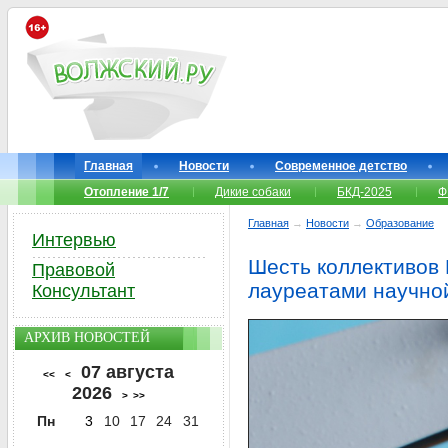
Главная
Новости
Современное детство
Отопление 1/7
Дикие собаки
БКД-2025
Ф
Главная
→
Новости
→
Образование
Интервью
Шесть коллективов 
Правовой
лауреатами научно
Консультант
АРХИВ НОВОСТЕЙ
07 августа
<<
<
2026
>
>>
Пн
3
10
17
24
31