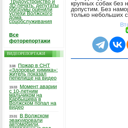
Трудоустройство и
крупных собак без 
3D-печать: депутаты
допустим. Без намо
облдумы оценили
успехи Волжского
только небольших 
дома
соцобслуживания
Вт
Все
фоторепортажи
ВИДЕОРЕПОРТАЖИ
Пожар в СНТ
3.08
«Здоровье химика»:
житель показал
пепелище на видео
Момент аварии
19.03
с 10-летним
мальчиком на
Карбышева в
Волжском попал на
видео
В Волжском
23.01
эвакуировали
автомобили,