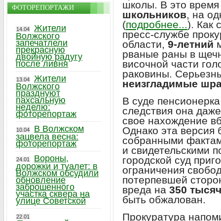
школы. В это врем
ФОТОРЕПОРТАЖИ
школьников
, на о
(
подробнее...
). Как
Жители
14.04
пресс-службе проку
Волжского
запечатлели
области,
9-летний
м
прекрасную
рваные раны в щечн
двойную радугу
височной части гол
после ливня
раковины. Серьезн
Жители
13.04
неизгладимые шр
Волжского
празднуют
В суде пенсионерк
пахсальную
неделю:
следствия она даж
фоторепортаж
свое нахождение вб
В Волжском
Однако эта версия 
10.04
зацвела весна:
собранными фактам
фоторепортаж
и свидетельскими п
Вороны,
городской суд приг
24.01
дорожки и туалет: в
ограничения свобод
Волжском обсудили
потерпевшей сторо
обновление
заброшенного
вреда на
350 тыся
участка сквера на
быть обжалован.
улице Советской
Прокуратура напоми
22.01