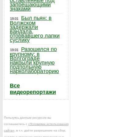
оставленные под
запрещающими
знаками
Был пьян: в
19.01
Волжском
задержали
вандала,
оторвавшего лапки
суслику
Разошелся по
19.01
крупному: в
Волгограде
накрыли крупную
подпольную
нарколабораторию
Все
видеорепортажи
Пользуясь данным ресурсом вы
соглашаетесь с
«Условиями использования
сайта»
, в т.ч. даёте разрешение на сбор,
анализ и хранение своих персональных