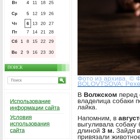
Вт
4
11
18
25
Ср
5
12
19
26
Чт
6
13
20
27
Пт
7
14
21
28
Сб
1
8
15
22
29
Вс
2
9
16
23
30
ПОИСК
Фото из архива. ©
BOLOVTSOVA: Pexe
В
Волжском
перед 
владелица собаки 
Использование
лайка.
информации сайта
Условия
Напомним, в
август
выгуливала собаку 
использования
длиной
3 м.
Зайдя в
сайта
привязали животное