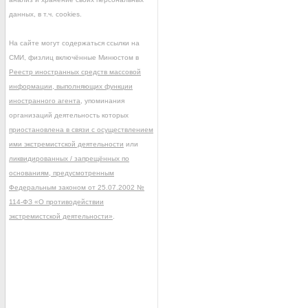
данных, в т.ч. cookies.
На сайте могут содержаться ссылки на
СМИ, физлиц включённые Минюстом в
Реестр иностранных средств массовой
информации, выполняющих функции
иностранного агента
, упоминания
организаций деятельность которых
приостановлена в связи с осуществлением
ими экстремистской деятельности
или
ликвидированных / запрещённых по
основаниям, предусмотренным
Федеральным законом от 25.07.2002 №
114-ФЗ «О противодействии
экстремистской деятельности»
.