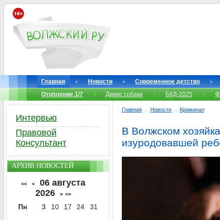
Главная
Новости
Современное детство
Отопление 1/7
Дикие собаки
БКД-2025
Ф
Главная
→
Новости
→
Криминал
Интервью
В Волжском хозяйка
Правовой
изуродовавшей реб
Консультант
АРХИВ НОВОСТЕЙ
06 августа
<<
<
2026
>
>>
Пн
3
10
17
24
31