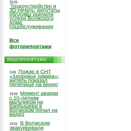
22.01
Трудоустройство и
3D-печать: депутаты
облдумы оценили
успехи Волжского
дома
соцобслуживания
Все
фоторепортажи
ВИДЕОРЕПОРТАЖИ
Пожар в СНТ
3.08
«Здоровье химика»:
житель показал
пепелище на видео
Момент аварии
19.03
с 10-летним
мальчиком на
Карбышева в
Волжском попал на
видео
В Волжском
23.01
эвакуировали