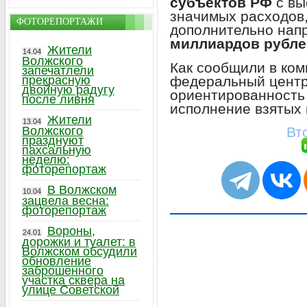
субъектов РФ
с вы
значимых расходов
ФОТОРЕПОРТАЖИ
дополнительно нап
миллиардов рубле
Жители
14.04
Волжского
Как сообщили в ком
запечатлели
федеральный центр
прекрасную
двойную радугу
ориентированность
после ливня
исполнение взятых 
Жители
13.04
Вт
Волжского
празднуют
пахсальную
неделю:
фоторепортаж
В Волжском
10.04
зацвела весна:
фоторепортаж
Вороны,
24.01
дорожки и туалет: в
Волжском обсудили
обновление
заброшенного
участка сквера на
улице Советской