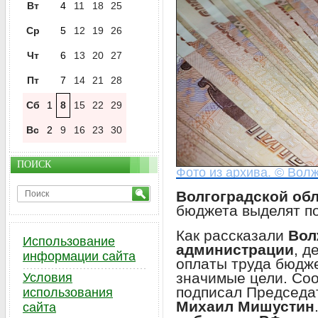
Вт
4
11
18
25
Ср
5
12
19
26
Чт
6
13
20
27
Пт
7
14
21
28
Сб
1
8
15
22
29
Вс
2
9
16
23
30
ПОИСК
Фото из архива. © Волж
Волгоградской об
бюджета выделят п
Как рассказали
Вол
Использование
администрации
, д
информации сайта
оплаты труда бюдж
значимые цели. Со
Условия
подписал Председа
использования
Михаил Мишустин
сайта