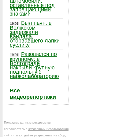
автомобили,
оставленные под
запрещающими
знаками
Был пьян: в
19.01
Волжском
задержали
вандала,
оторвавшего лапки
суслику
Разошелся по
19.01
крупному: в
Волгограде
накрыли крупную
подпольную
нарколабораторию
Все
видеорепортажи
Пользуясь данным ресурсом вы
соглашаетесь с
«Условиями использования
сайта»
, в т.ч. даёте разрешение на сбор,