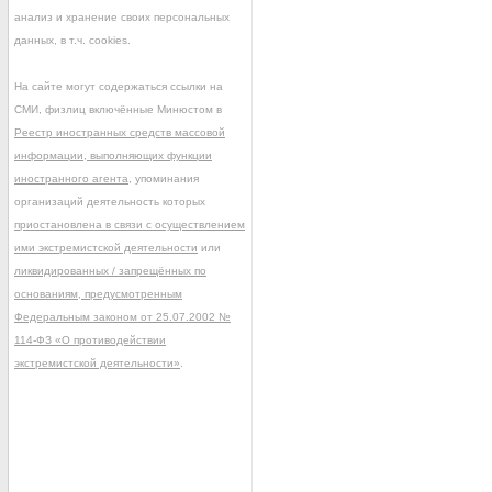
анализ и хранение своих персональных
данных, в т.ч. cookies.
На сайте могут содержаться ссылки на
СМИ, физлиц включённые Минюстом в
Реестр иностранных средств массовой
информации, выполняющих функции
иностранного агента
, упоминания
организаций деятельность которых
приостановлена в связи с осуществлением
ими экстремистской деятельности
или
ликвидированных / запрещённых по
основаниям, предусмотренным
Федеральным законом от 25.07.2002 №
114-ФЗ «О противодействии
экстремистской деятельности»
.