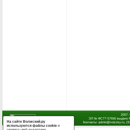
2007 
ЭЛ № ФС77-57666 выдано Р
На сайте Волжский.ру
Контакты: admin
@
volzsky.ru, (
используются файлы cookie
и
сервисы веб-аналитики