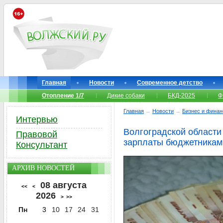
Главная
Новости
Современное детство
Отопление 1/7
Дикие собаки
БКД-2025
Ф
Главная
→
Новости
→
Бизнес и фина
Интервью
Волгоградской области
Правовой
зарплаты бюджетникам
Консультант
АРХИВ НОВОСТЕЙ
08 августа
<<
<
2026
>
>>
Пн
3
10
17
24
31