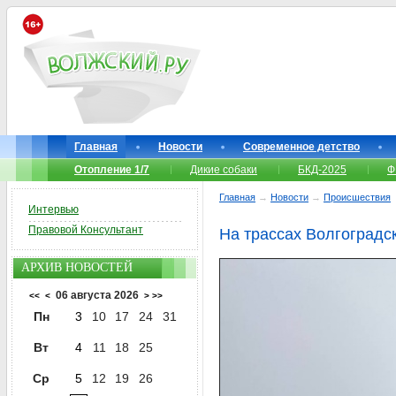
Главная
Новости
Современное детство
Отопление 1/7
Дикие собаки
БКД-2025
Ф
Главная
→
Новости
→
Происшествия
Интервью
Правовой Консультант
На трассах Волгоградск
АРХИВ НОВОСТЕЙ
06 августа 2026
<<
<
>
>>
Пн
3
10
17
24
31
Вт
4
11
18
25
Ср
5
12
19
26