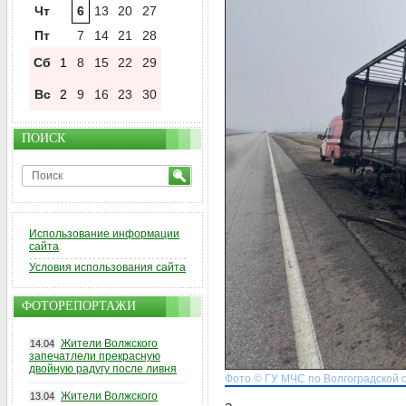
Чт
6
13
20
27
Пт
7
14
21
28
Сб
1
8
15
22
29
Вс
2
9
16
23
30
ПОИСК
Использование информации
сайта
Условия использования сайта
ФОТОРЕПОРТАЖИ
Жители Волжского
14.04
запечатлели прекрасную
двойную радугу после ливня
Фото © ГУ МЧС по Волгоградской 
Жители Волжского
13.04