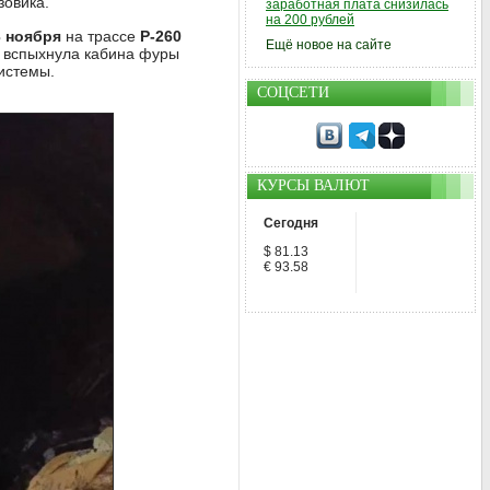
зовика.
заработная плата снизилась
на 200 рублей
3 ноября
на трассе
Р-260
Ещё новое на сайте
е вспыхнула кабина фуры
истемы.
СОЦСЕТИ
КУРСЫ ВАЛЮТ
Сегодня
$ 81.13
€ 93.58