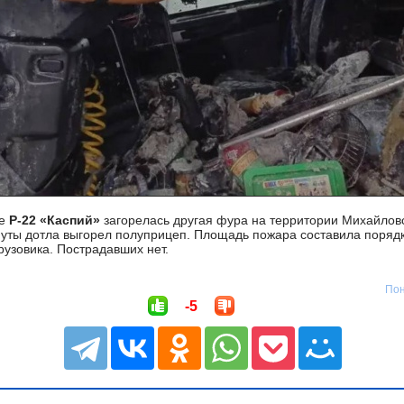
се
Р-22 «Каспий»
загорелась другая фура на территории Михайловс
нуты дотла выгорел полуприцеп. Площадь пожара составила поряд
рузовика. Пострадавших нет.
Пон
-5