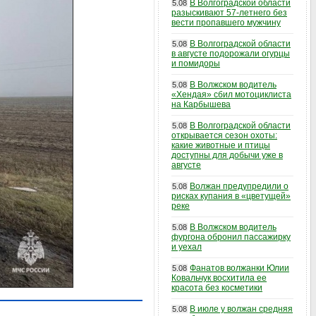
В Волгоградской области
5.08
разыскивают 57-летнего без
вести пропавшего мужчину
В Волгоградской области
5.08
в августе подорожали огурцы
и помидоры
В Волжском водитель
5.08
«Хендая» сбил мотоциклиста
на Карбышева
В Волгоградской области
5.08
открывается сезон охоты:
какие животные и птицы
доступны для добычи уже в
августе
Волжан предупредили о
5.08
рисках купания в «цветущей»
реке
В Волжском водитель
5.08
фургона обронил пассажирку
и уехал
Фанатов волжанки Юлии
5.08
Ковальчук восхитила ее
красота без косметики
В июле у волжан средняя
5.08