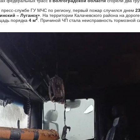
ках федеральных трасс в
Волгоградской области
сгорели два гру
 пресс-службе ГУ МЧС по региону, первый пожар случился днем
2
инский – Луганск»
. На территории Калачевского района на дорог
2
щадь порядка
4 м
. Причиной ЧП стала неисправность тормозной с