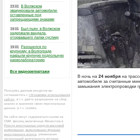
В Волжском
23.01
эвакуировали автомобили,
оставленные под
запрещающими знаками
Был пьян: в Волжском
19.01
задержали вандала,
оторвавшего лапки суслику
Разошелся по
19.01
крупному: в Волгограде
накрыли крупную подпольную
нарколабораторию
Все видеорепортажи
В ночь на
24 ноября
на трас
автомобиле за считанные ми
замыкания электропроводки г
Пользуясь данным ресурсом вы
соглашаетесь с
«Условиями использования
сайта»
, в т.ч. даёте разрешение на сбор,
анализ и хранение своих персональных
данных, в т.ч. cookies.
На сайте могут содержаться ссылки на
СМИ, физлиц включённые Минюстом в
Реестр иностранных средств массовой
информации, выполняющих функции
иностранного агента
, упоминания
организаций деятельность которых