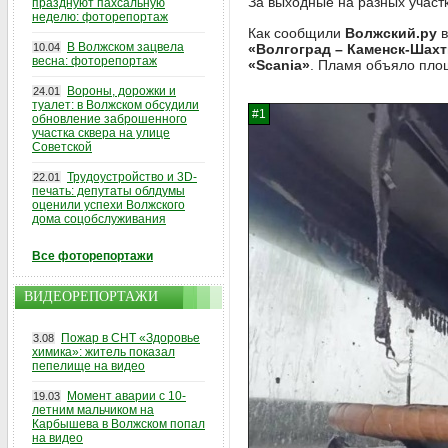
За выходные на разных участ
празднуют пахсальную
неделю: фоторепортаж
Как сообщили
Волжский.ру
в
В Волжском зацвела
10.04
«Волгоград – Каменск-Шахт
весна: фоторепортаж
«Scania»
. Пламя объяло пло
Вороны, дорожки и
24.01
туалет: в Волжском обсудили
обновление заброшенного
участка сквера на улице
Советской
Трудоустройство и 3D-
22.01
печать: депутаты облдумы
оценили успехи Волжского
дома соцобслуживания
Все фоторепортажи
ВИДЕОРЕПОРТАЖИ
Пожар в СНТ «Здоровье
3.08
химика»: житель показал
пепелище на видео
Момент аварии с 10-
19.03
летним мальчиком на
Карбышева в Волжском попал
на видео