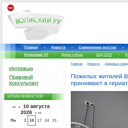
Главная
Новости
Современное детство
Отопление 1/7
Дикие собаки
БКД-2025
Ф
Главная
→
Новости
→
Здоровье и мед
Интервью
Пожилых жителей В
Правовой
принимают в гериат
Консультант
АРХИВ НОВОСТЕЙ
10 августа
<<
<
2026
>
>>
Пн
3
10
17
24
31