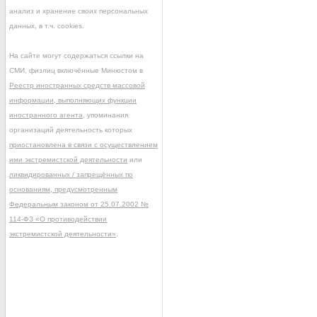
анализ и хранение своих персональных
данных, в т.ч. cookies.
На сайте могут содержаться ссылки на
СМИ, физлиц включённые Минюстом в
Реестр иностранных средств массовой
информации, выполняющих функции
иностранного агента
, упоминания
организаций деятельность которых
приостановлена в связи с осуществлением
ими экстремистской деятельности
или
ликвидированных / запрещённых по
основаниям, предусмотренным
Федеральным законом от 25.07.2002 №
114-ФЗ «О противодействии
экстремистской деятельности»
.