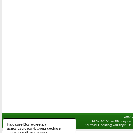
2007 
ЭЛ № ФС77-57666 выдано Р
На сайте Волжский.ру
Контакты: admin
@
volzsky.ru, (
используются файлы cookie
и
сервисы веб-аналитики