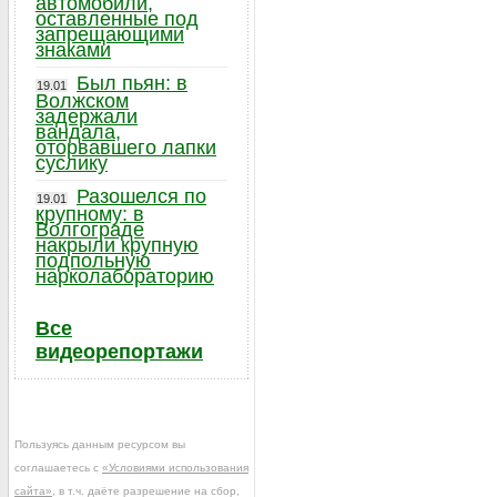
автомобили,
оставленные под
запрещающими
знаками
Был пьян: в
19.01
Волжском
задержали
вандала,
оторвавшего лапки
суслику
Разошелся по
19.01
крупному: в
Волгограде
накрыли крупную
подпольную
нарколабораторию
Все
видеорепортажи
Пользуясь данным ресурсом вы
соглашаетесь с
«Условиями использования
сайта»
, в т.ч. даёте разрешение на сбор,