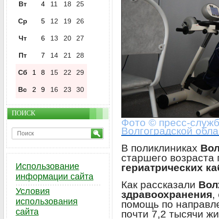
Вт
4
11
18
25
Ср
5
12
19
26
Чт
6
13
20
27
Пт
7
14
21
28
Сб
1
8
15
22
29
Вс
2
9
16
23
30
ПОИСК
Фото © пресс-служ
Волгоградской обла
В поликлиниках
Вол
старшего возраста
Использование
гериатрических ка
информации сайта
Как рассказали
Вол
Условия
здравоохранения
,
использования
помощь по направл
сайта
почти 7,2 тысячи ж