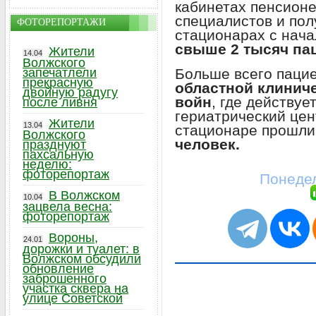
кабинетах пенсион
специалистов и пол
ФОТОРЕПОРТАЖИ
стационарах с нач
свыше 2 тысяч пац
Жители
14.04
Волжского
Больше всего паци
запечатлели
прекрасную
областной клинич
двойную радугу
войн
, где действу
после ливня
гериатрический цен
Жители
13.04
стационаре прошли
Волжского
человек.
празднуют
пахсальную
неделю:
фоторепортаж
Понедел
В Волжском
10.04
зацвела весна:
фоторепортаж
Вороны,
24.01
дорожки и туалет: в
Волжском обсудили
обновление
заброшенного
участка сквера на
улице Советской