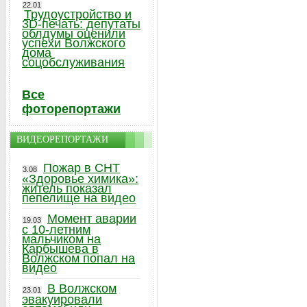
22.01
Трудоустройство и
3D-печать: депутаты
облдумы оценили
успехи Волжского
дома
соцобслуживания
Все
фоторепортажи
ВИДЕОРЕПОРТАЖИ
Пожар в СНТ
3.08
«Здоровье химика»:
житель показал
пепелище на видео
Момент аварии
19.03
с 10-летним
мальчиком на
Карбышева в
Волжском попал на
видео
В Волжском
23.01
эвакуировали