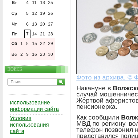
Вт
4
11
18
25
Ср
5
12
19
26
Чт
6
13
20
27
Пт
7
14
21
28
Сб
1
8
15
22
29
Вс
2
9
16
23
30
ПОИСК
Фото из архива. © Ф
Накануне в
Волжск
случай мошенничест
Жертвой аферистов
Использование
пенсионерка.
информации сайта
Как сообщили
Волж
Условия
МВД по региону, во
использования
телефон позвонил 
сайта
представился поли