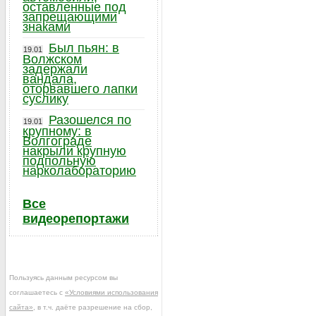
оставленные под
запрещающими
знаками
Был пьян: в
19.01
Волжском
задержали
вандала,
оторвавшего лапки
суслику
Разошелся по
19.01
крупному: в
Волгограде
накрыли крупную
подпольную
нарколабораторию
Все
видеорепортажи
Пользуясь данным ресурсом вы
соглашаетесь с
«Условиями использования
сайта»
, в т.ч. даёте разрешение на сбор,