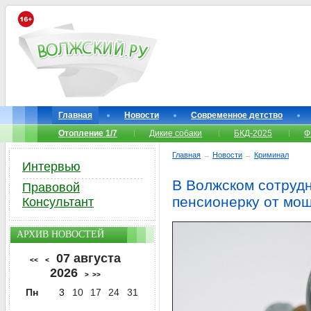
Главная
Новости
Современное детство
Отопление 1/7
Дикие собаки
БКД-2025
Ф
Главная
→
Новости
→
Криминал
Интервью
В Волжском сотрудн
Правовой
пенсионерку от мо
Консультант
АРХИВ НОВОСТЕЙ
07 августа
<<
<
2026
>
>>
Пн
3
10
17
24
31