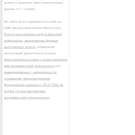
анализ и хранение своих персональных
данных, в т.ч. cookies.
На сайте могут содержаться ссылки на
СМИ, физлиц включённые Минюстом в
Реестр иностранных средств массовой
информации, выполняющих функции
иностранного агента
, упоминания
организаций деятельность которых
приостановлена в связи с осуществлением
ими экстремистской деятельности
или
ликвидированных / запрещённых по
основаниям, предусмотренным
Федеральным законом от 25.07.2002 №
114-ФЗ «О противодействии
экстремистской деятельности»
.