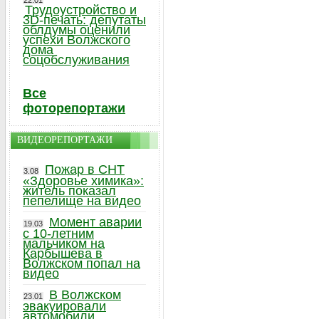
22.01
Трудоустройство и
3D-печать: депутаты
облдумы оценили
успехи Волжского
дома
соцобслуживания
Все
фоторепортажи
ВИДЕОРЕПОРТАЖИ
Пожар в СНТ
3.08
«Здоровье химика»:
житель показал
пепелище на видео
Момент аварии
19.03
с 10-летним
мальчиком на
Карбышева в
Волжском попал на
видео
В Волжском
23.01
эвакуировали
автомобили,