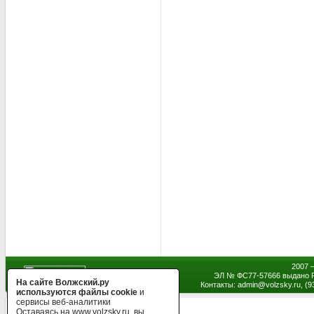
2007 
ЭЛ № ФС77-57666 выдано Р
На сайте Волжский.ру
Контакты: admin
@
volzsky.ru, (
используются файлы cookie
и
сервисы веб-аналитики
Оставаясь на www.volzsky.ru, вы