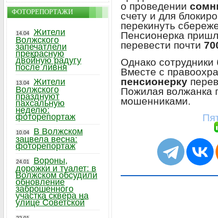
о проведении
сомн
ФОТОРЕПОРТАЖИ
счету и для блокир
перекинуть сбереже
Жители
Пенсионерка пришла
14.04
Волжского
перевести почти
70
запечатлели
прекрасную
двойную радугу
Однако сотрудники 
после ливня
Вместе с правоохр
пенсионерку
перев
Жители
13.04
Волжского
Пожилая волжанка п
празднуют
мошенниками.
пахсальную
неделю:
Пят
фоторепортаж
В Волжском
10.04
зацвела весна:
фоторепортаж
Вороны,
24.01
дорожки и туалет: в
Волжском обсудили
обновление
заброшенного
участка сквера на
улице Советской