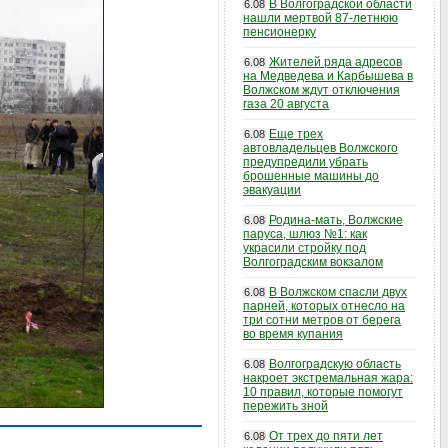
В Волгоградской области
6.08
нашли мертвой 87-летнюю
пенсионерку
Жителей ряда адресов
6.08
на Медведева и Карбышева в
Волжском ждут отключения
газа 20 августа
Еще трех
6.08
автовладельцев Волжского
предупредили убрать
брошенные машины до
эвакуации
Родина-мать, Волжские
6.08
паруса, шлюз №1: как
украсили стройку под
Волгоградским вокзалом
В Волжском спасли двух
6.08
парней, которых отнесло на
три сотни метров от берега
во время купания
Волгоградскую область
6.08
накроет экстремальная жара:
10 правил, которые помогут
пережить зной
От трех до пяти лет
6.08