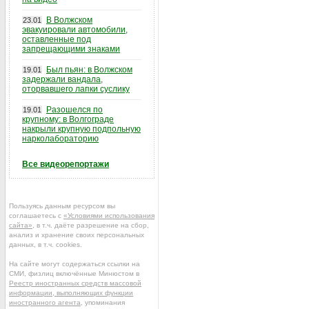
В Волжском
23.01
эвакуировали автомобили,
оставленные под
запрещающими знаками
Был пьян: в Волжском
19.01
задержали вандала,
оторвавшего лапки суслику
Разошелся по
19.01
крупному: в Волгограде
накрыли крупную подпольную
нарколабораторию
Все видеорепортажи
Пользуясь данным ресурсом вы
соглашаетесь с
«Условиями использования
сайта»
, в т.ч. даёте разрешение на сбор,
анализ и хранение своих персональных
данных, в т.ч. cookies.
На сайте могут содержаться ссылки на
СМИ, физлиц включённые Минюстом в
Реестр иностранных средств массовой
информации, выполняющих функции
иностранного агента
, упоминания