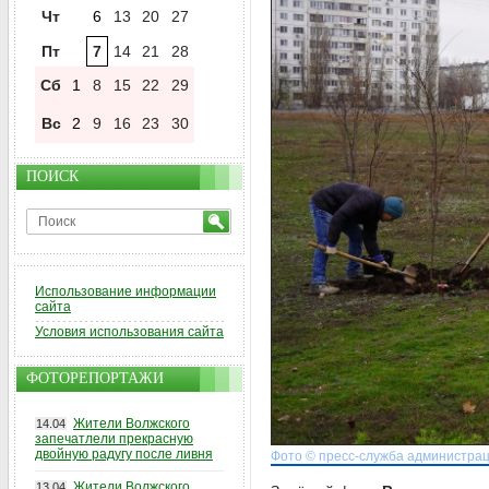
Чт
6
13
20
27
Пт
7
14
21
28
Сб
1
8
15
22
29
Вс
2
9
16
23
30
ПОИСК
Использование информации
сайта
Условия использования сайта
ФОТОРЕПОРТАЖИ
Жители Волжского
14.04
запечатлели прекрасную
двойную радугу после ливня
Фото © пресс-служба администрац
Жители Волжского
13.04