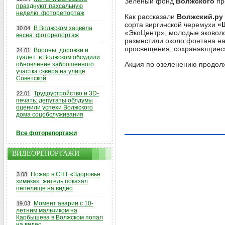
Зелёный фонд
Волжского
пр
празднуют пахсальную
неделю: фоторепортаж
Как рассказали
Волжский.ру
сорта виргинской черемухи
«
В Волжском зацвела
10.04
«ЭкоЦентр», молодые эковоло
весна: фоторепортаж
разместили около фонтана н
просвещения, сохраняющиеся
Вороны, дорожки и
24.01
туалет: в Волжском обсудили
Акция по озеленению продол
обновление заброшенного
участка сквера на улице
Советской
Трудоустройство и 3D-
22.01
печать: депутаты облдумы
оценили успехи Волжского
дома соцобслуживания
Все фоторепортажи
ВИДЕОРЕПОРТАЖИ
Пожар в СНТ «Здоровье
3.08
химика»: житель показал
пепелище на видео
Момент аварии с 10-
19.03
летним мальчиком на
Карбышева в Волжском попал
на видео