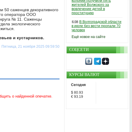
колонии получили пять
жителей Волжского за
вовлечение детей в
ли 50 саженцев декоративного
проституцию
ого оператора ООО
округа № 11. Саженцы
В Волгоградской области
6.08
тдела экологического
в июле без вести пропали 70
житься.
человек
Ещё новое на сайте
евьев и кустарников.
Пятница, 21 ноября 2025 09:59:50
СОЦСЕТИ
КУРСЫ ВАЛЮТ
Сегодня
$ 80.93
€ 93.19