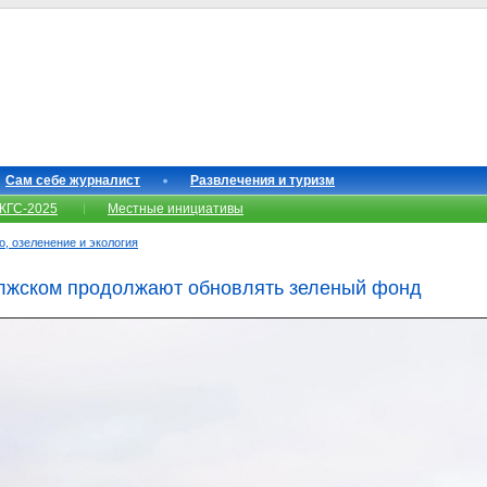
Сам себе журналист
Развлечения и туризм
КГС-2025
Местные инициативы
о, озеленение и экология
олжском продолжают обновлять зеленый фонд