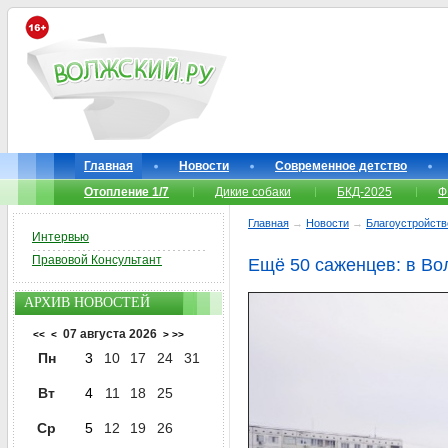
Главная
Новости
Современное детство
Отопление 1/7
Дикие собаки
БКД-2025
Ф
Главная
→
Новости
→
Благоустройств
Интервью
Правовой Консультант
Ещё 50 саженцев: в В
АРХИВ НОВОСТЕЙ
07 августа 2026
<<
<
>
>>
Пн
3
10
17
24
31
Вт
4
11
18
25
Ср
5
12
19
26