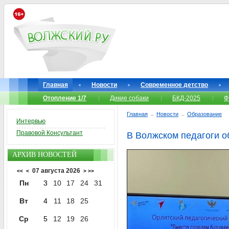
Главная
Новости
Современное детство
Отопление 1/7
Дикие собаки
БКД-2025
Ф
Главная
→
Новости
→
Образование
Интервью
Правовой Консультант
В Волжском педагоги о
АРХИВ НОВОСТЕЙ
07 августа 2026
<<
<
>
>>
Пн
3
10
17
24
31
Вт
4
11
18
25
Ср
5
12
19
26