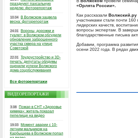
В
Волжском
провели семина
празднуют пахсальную
«Орлята России».
неделю: фоторепортаж
Как рассказали
Волжский.ру
В Волжском зацвела
10.04
участниками стали почти 160 
весна: фоторепортаж
лидерских качеств, воспитани
вопросы экспертам. В завер
Вороны, дорожки и
24.01
благодарственные письма акт
туалет: в Волжском обсудили
обновление заброшенного
участка сквера на улице
Добавим, программа развития
Советской
осени 2022 года. В рядах дв
Трудоустройство и 3D-
22.01
печать: депутаты облдумы
оценили успехи Волжского
дома соцобслуживания
Все фоторепортажи
ВИДЕОРЕПОРТАЖИ
Пожар в СНТ «Здоровье
3.08
химика»: житель показал
пепелище на видео
Момент аварии с 10-
19.03
летним мальчиком на
Карбышева в Волжском попал
на видео