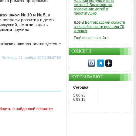
ков в рамках программы
колонии получили пять
жителей Волжского за
вовлечение детей в
проституцию
дках
школ № 19 и № 5
, а
и вопросы развития в детях
В Волгоградской области
6.08
искуссий, смогли задать
в июле без вести пропали 70
ионова
вручила
человек
Ещё новое на сайте
олжских школах реализуется с
СОЦСЕТИ
Пятница, 21 ноября 2025 09:37:56
КУРСЫ ВАЛЮТ
Сегодня
$ 80.93
€ 93.19