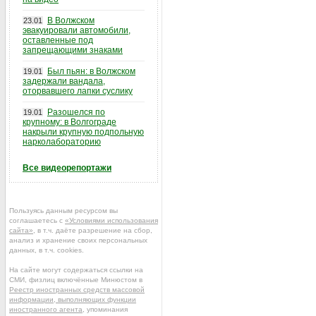
В Волжском
23.01
эвакуировали автомобили,
оставленные под
запрещающими знаками
Был пьян: в Волжском
19.01
задержали вандала,
оторвавшего лапки суслику
Разошелся по
19.01
крупному: в Волгограде
накрыли крупную подпольную
нарколабораторию
Все видеорепортажи
Пользуясь данным ресурсом вы
соглашаетесь с
«Условиями использования
сайта»
, в т.ч. даёте разрешение на сбор,
анализ и хранение своих персональных
данных, в т.ч. cookies.
На сайте могут содержаться ссылки на
СМИ, физлиц включённые Минюстом в
Реестр иностранных средств массовой
информации, выполняющих функции
иностранного агента
, упоминания