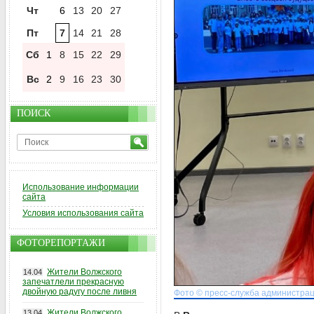
Чт
6
13
20
27
Пт
7
14
21
28
Сб
1
8
15
22
29
Вс
2
9
16
23
30
ПОИСК
Использование информации
сайта
Условия использования сайта
ФОТОРЕПОРТАЖИ
Жители Волжского
14.04
запечатлели прекрасную
двойную радугу после ливня
Фото © пресс-служба администрац
Жители Волжского
13.04