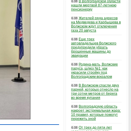
В Волгоградской области
6.08
нашли мертвой 87-летнюю
пенсионерку
Жителей ряда адресов
6.08
на Медведева и Карбышева в
Волжском ждут отключения
газа 20 августа
Еще трех
6.08
автовладельцев Волжского
предупредили убрать
брошенные машины до
эвакуации
Родина-мать, Волжские
6.08
паруса, шлюз №1: как
украсили стройку под
Волгоградским вокзалом
В Волжском спасли двух
6.08
парней, которых отнесло на
три сотни метров от берега
во время купания
Волгоградскую область
6.08
накроет экстремальная жара:
10 правил, которые помогут
пережить зной
От трех до пяти лет
6.08