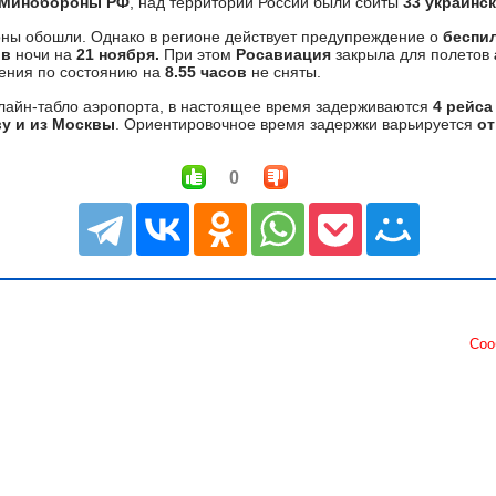
Минобороны РФ
, над территории России были сбиты
33 украинск
ны обошли. Однако в регионе действует предупреждение о
беспи
ов
ночи на
21 ноября.
При этом
Росавиация
закрыла для полетов
чения по состоянию на
8.55 часов
не сняты.
лайн-табло аэропорта, в настоящее время задерживаются
4 рейс
у и из Москвы
. Ориентировочное время задержки варьируется
от
0