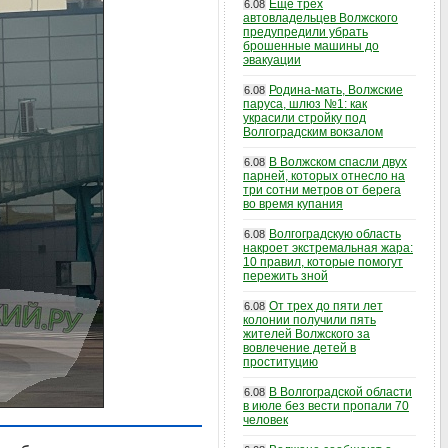
Еще трех
6.08
автовладельцев Волжского
предупредили убрать
брошенные машины до
эвакуации
Родина-мать, Волжские
6.08
паруса, шлюз №1: как
украсили стройку под
Волгоградским вокзалом
В Волжском спасли двух
6.08
парней, которых отнесло на
три сотни метров от берега
во время купания
Волгоградскую область
6.08
накроет экстремальная жара:
10 правил, которые помогут
пережить зной
От трех до пяти лет
6.08
колонии получили пять
жителей Волжского за
вовлечение детей в
проституцию
В Волгоградской области
6.08
в июле без вести пропали 70
человек