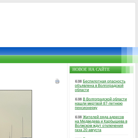
НОВОЕ НА САЙТЕ
Беспилотная опасность
6.08
объявлена в Волгоградской
области
В Волгоградской области
6.08
нашли мертвой 87-летнюю
пенсионерку
Жителей ряда адресов
6.08
на Медведева и Карбышева в
Волжском ждут отключения
газа 20 августа