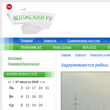
Главная
Новости
Современное детство
Отопление 1/7
Дикие собаки
БКД-2025
Ф
Главная
→
Новости
→
Транспорт и до
Интервью
Правовой Консультант
Задерживаются рейсы: 
АРХИВ НОВОСТЕЙ
07 августа 2026
<<
<
>
>>
Пн
3
10
17
24
31
Вт
4
11
18
25
Ср
5
12
19
26