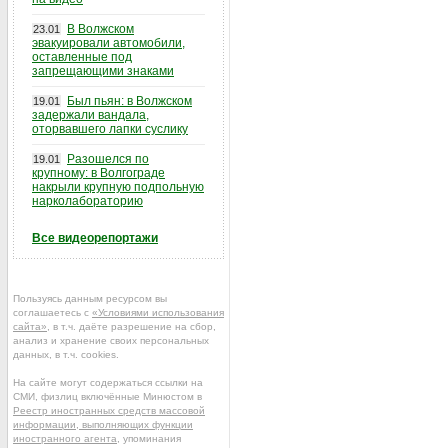
В Волжском
23.01
эвакуировали автомобили,
оставленные под
запрещающими знаками
Был пьян: в Волжском
19.01
задержали вандала,
оторвавшего лапки суслику
Разошелся по
19.01
крупному: в Волгограде
накрыли крупную подпольную
нарколабораторию
Все видеорепортажи
Пользуясь данным ресурсом вы
соглашаетесь с
«Условиями использования
сайта»
, в т.ч. даёте разрешение на сбор,
анализ и хранение своих персональных
данных, в т.ч. cookies.
На сайте могут содержаться ссылки на
СМИ, физлиц включённые Минюстом в
Реестр иностранных средств массовой
информации, выполняющих функции
иностранного агента
, упоминания