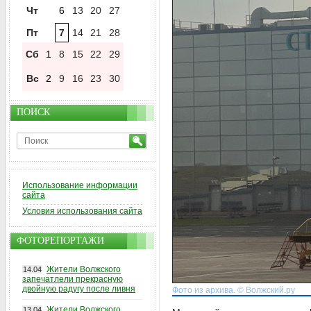
Чт
6
13
20
27
Пт
7
14
21
28
Сб
1
8
15
22
29
Вс
2
9
16
23
30
ПОИСК
Использование информации
сайта
Условия использования сайта
ФОТОРЕПОРТАЖИ
Жители Волжского
14.04
запечатлели прекрасную
двойную радугу после ливня
Фото из архива. © Волжский.ру
Жители Волжского
13.04