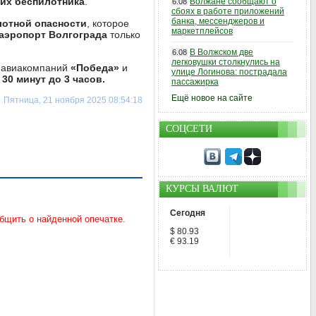
их беспилотника
.
Волжане сообщают о
6.08
сбоях в работе приложений
банка, мессенджеров и
лотной опасности
, которое
маркетплейсов
аэропорт Волгограда
только
В Волжском две
6.08
легковушки столкнулись на
а
авиакомпаний
«Победа»
и
улице Логинова: пострадала
 30 минут до 3 часов.
пассажирка
Ещё новое на сайте
Пятница, 21 ноября 2025 08:54:18
СОЦСЕТИ
КУРСЫ ВАЛЮТ
Сегодня
$ 80.93
€ 93.19