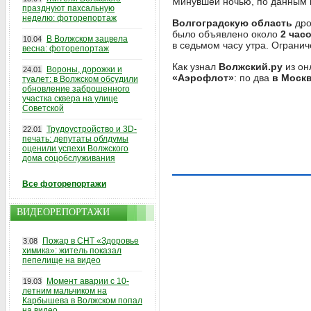
Минувшей ночью, по данным
празднуют пахсальную
неделю: фоторепортаж
Волгоградскую область
дро
было объявлено около
2 час
В Волжском зацвела
10.04
в седьмом часу утра. Ограни
весна: фоторепортаж
Как узнал
Волжский.ру
из он
Вороны, дорожки и
24.01
«Аэрофлот»
: по два
в Москв
туалет: в Волжском обсудили
обновление заброшенного
участка сквера на улице
Советской
Трудоустройство и 3D-
22.01
печать: депутаты облдумы
оценили успехи Волжского
дома соцобслуживания
Все фоторепортажи
ВИДЕОРЕПОРТАЖИ
Пожар в СНТ «Здоровье
3.08
химика»: житель показал
пепелище на видео
Момент аварии с 10-
19.03
летним мальчиком на
Карбышева в Волжском попал
на видео