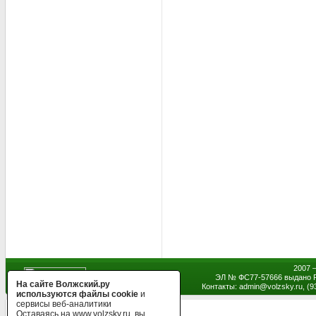
2007 
ЭЛ № ФС77-57666 выдано Р
На сайте Волжский.ру
Контакты: admin
@
volzsky.ru, (
используются файлы cookie
и
сервисы веб-аналитики
Оставаясь на www.volzsky.ru, вы