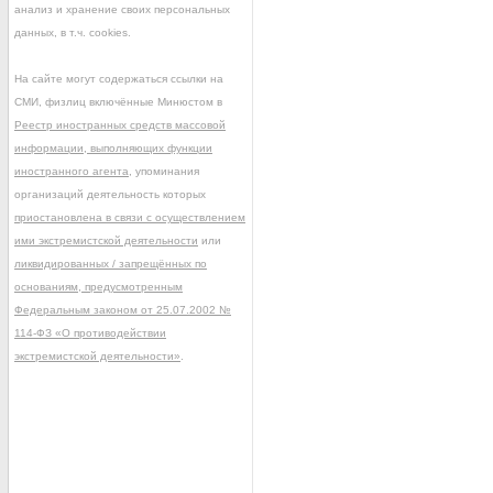
анализ и хранение своих персональных
данных, в т.ч. cookies.
На сайте могут содержаться ссылки на
СМИ, физлиц включённые Минюстом в
Реестр иностранных средств массовой
информации, выполняющих функции
иностранного агента
, упоминания
организаций деятельность которых
приостановлена в связи с осуществлением
ими экстремистской деятельности
или
ликвидированных / запрещённых по
основаниям, предусмотренным
Федеральным законом от 25.07.2002 №
114-ФЗ «О противодействии
экстремистской деятельности»
.