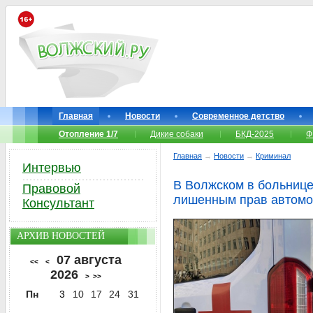
Главная
Новости
Современное детство
Отопление 1/7
Дикие собаки
БКД-2025
Ф
Главная
→
Новости
→
Криминал
Интервью
В Волжском в больнице
Правовой
лишенным прав автомо
Консультант
АРХИВ НОВОСТЕЙ
07 августа
<<
<
2026
>
>>
Пн
3
10
17
24
31