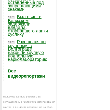
оставленные под
запрещающими
знаками
Был пьян: в
19.01
Волжском
задержали
вандала,
оторвавшего лапки
суслику
Разошелся по
19.01
крупному: в
Волгограде
накрыли крупную
подпольную
нарколабораторию
Все
видеорепортажи
Пользуясь данным ресурсом вы
соглашаетесь с
«Условиями использования
сайта»
, в т.ч. даёте разрешение на сбор,