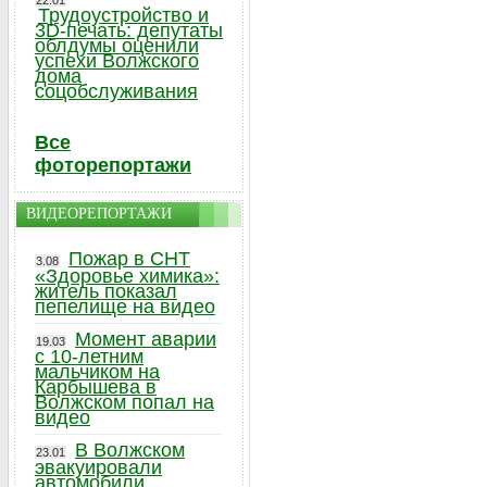
22.01
Трудоустройство и
3D-печать: депутаты
облдумы оценили
успехи Волжского
дома
соцобслуживания
Все
фоторепортажи
ВИДЕОРЕПОРТАЖИ
Пожар в СНТ
3.08
«Здоровье химика»:
житель показал
пепелище на видео
Момент аварии
19.03
с 10-летним
мальчиком на
Карбышева в
Волжском попал на
видео
В Волжском
23.01
эвакуировали
автомобили,