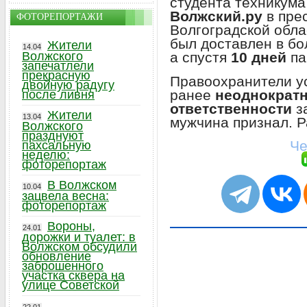
студента техникума
Волжский.ру
в пре
ФОТОРЕПОРТАЖИ
Волгоградской обла
был доставлен в бо
Жители
14.04
а спустя
10 дней
па
Волжского
запечатлели
прекрасную
Правоохранители ус
двойную радугу
ранее
неоднократн
после ливня
ответственности
з
Жители
13.04
мужчина признал. 
Волжского
празднуют
Че
пахсальную
неделю:
фоторепортаж
В Волжском
10.04
зацвела весна:
фоторепортаж
Вороны,
24.01
дорожки и туалет: в
Волжском обсудили
обновление
заброшенного
участка сквера на
улице Советской