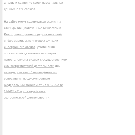
анализ и хранение своих персональных
данных, в т.ч. cookies.
На сайте могут содержаться ссылки на
СМИ, физлиц включённые Минюстом в
Реестр иностранных средств массовой
информации, выполняющих функции
иностранного агента
, упоминания
организаций деятельность которых
приостановлена в связи с осуществлением
ими экстремистской деятельности
или
ликвидированных / запрещённых по
основаниям, предусмотренным
Федеральным законом от 25.07.2002 №
114-ФЗ «О противодействии
экстремистской деятельности»
.