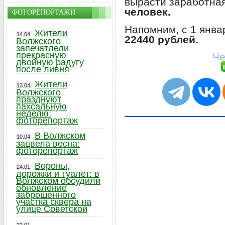
вырасти заработная
человек.
ФОТОРЕПОРТАЖИ
Напомним, с 1 янва
Жители
14.04
22440 рублей.
Волжского
запечатлели
прекрасную
Че
двойную радугу
после ливня
Жители
13.04
Волжского
празднуют
пахсальную
неделю:
фоторепортаж
В Волжском
10.04
зацвела весна:
фоторепортаж
Вороны,
24.01
дорожки и туалет: в
Волжском обсудили
обновление
заброшенного
участка сквера на
улице Советской