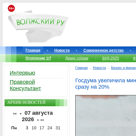
Главная
Новости
Современное детство
Отопление 1/7
Дикие собаки
БКД-2025
Ф
Главная
→
Новости
→
Бизнес и фина
Интервью
Госдума увеличила ми
Правовой
сразу на 20%
Консультант
АРХИВ НОВОСТЕЙ
07 августа
<<
<
2026
>
>>
Пн
3
10
17
24
31