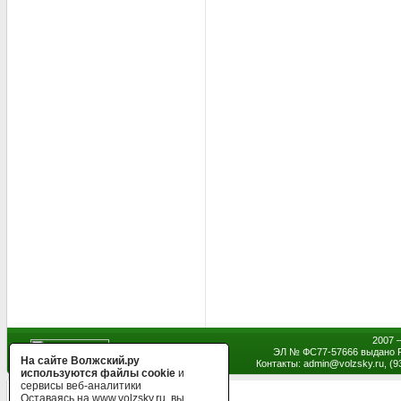
2007 
ЭЛ № ФС77-57666 выдано Р
На сайте Волжский.ру
Контакты: admin
@
volzsky.ru, (
используются файлы cookie
и
сервисы веб-аналитики
Оставаясь на www.volzsky.ru, вы