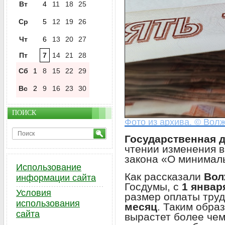
Вт
4
11
18
25
Ср
5
12
19
26
Чт
6
13
20
27
Пт
7
14
21
28
Сб
1
8
15
22
29
Вс
2
9
16
23
30
ПОИСК
Фото из архива. © Волж
Государственная 
чтении изменения в
закона «О минимал
Использование
Как рассказали
Вол
информации сайта
Госдумы, с
1 январ
Условия
размер оплаты труд
использования
месяц
. Таким обра
сайта
вырастет более че