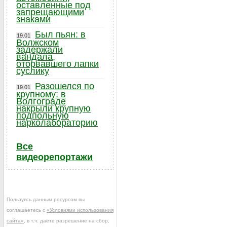
оставленные под
запрещающими
знаками
Был пьян: в
19.01
Волжском
задержали
вандала,
оторвавшего лапки
суслику
Разошелся по
19.01
крупному: в
Волгограде
накрыли крупную
подпольную
нарколабораторию
Все
видеорепортажи
Пользуясь данным ресурсом вы
соглашаетесь с
«Условиями использования
сайта»
, в т.ч. даёте разрешение на сбор,