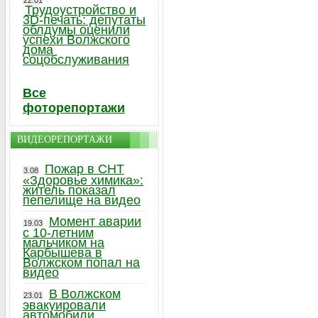
22.01
Трудоустройство и
3D-печать: депутаты
облдумы оценили
успехи Волжского
дома
соцобслуживания
Все
фоторепортажи
ВИДЕОРЕПОРТАЖИ
Пожар в СНТ
3.08
«Здоровье химика»:
житель показал
пепелище на видео
Момент аварии
19.03
с 10-летним
мальчиком на
Карбышева в
Волжском попал на
видео
В Волжском
23.01
эвакуировали
автомобили,