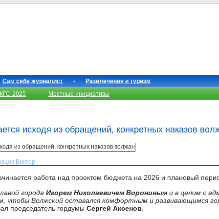
Сам себе журналист
Развлечения и туризм
КГС-2025
Местные инициативы
ется исходя из обращений, конкретных наказов вол
авцов Виктор
ачинается работа над проектом бюджета на 2026 и плановый перио
главой города
Игорем Николаевичем Ворониным
и в целом с а
м, чтобы Волжский оставался комфортным и развивающимся гор
вал председатель гордумы
Сергей Аксенов
.