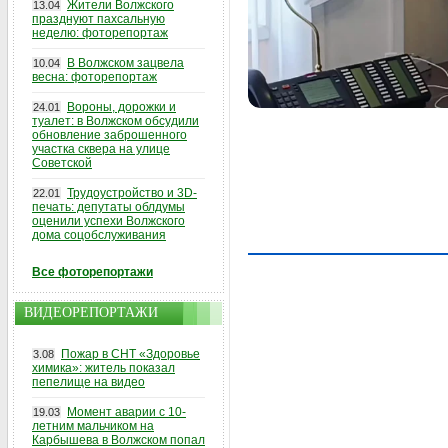
Жители Волжского
13.04
празднуют пахсальную
неделю: фоторепортаж
В Волжском зацвела
10.04
весна: фоторепортаж
Вороны, дорожки и
24.01
туалет: в Волжском обсудили
обновление заброшенного
участка сквера на улице
Советской
Трудоустройство и 3D-
22.01
печать: депутаты облдумы
оценили успехи Волжского
дома соцобслуживания
Все фоторепортажи
ВИДЕОРЕПОРТАЖИ
Пожар в СНТ «Здоровье
3.08
химика»: житель показал
пепелище на видео
Момент аварии с 10-
19.03
летним мальчиком на
Карбышева в Волжском попал