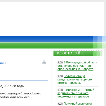
НОВОЕ НА САЙТЕ
жан
В Волгоградской области
7.08
объявлена беспилотная
опасность ночью 7 августа
Волжане станут
7.08
свидетелями метеорного
потока Персеиды
д 2027-28 годы.
В Волжском 73-летний
7.08
дминистрацией городского
водитель сбил пьяного
пешехода на переходе
одом для всех его
Причиной скопления
7.08