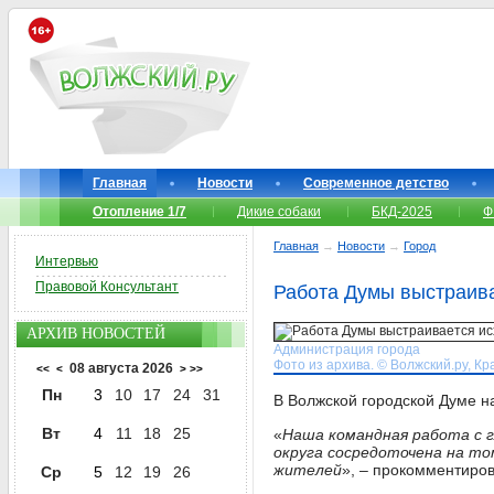
Главная
Новости
Современное детство
Отопление 1/7
Дикие собаки
БКД-2025
Ф
Главная
→
Новости
→
Город
Интервью
Правовой Консультант
Работа Думы выстраива
АРХИВ НОВОСТЕЙ
Администрация города
Фото из архива. © Волжский.ру, Кр
08 августа 2026
<<
<
>
>>
Пн
3
10
17
24
31
В Волжской городской Думе н
Вт
4
11
18
25
«
Наша командная работа с 
округа сосредоточена на то
жителей
», – прокомментиро
Ср
5
12
19
26