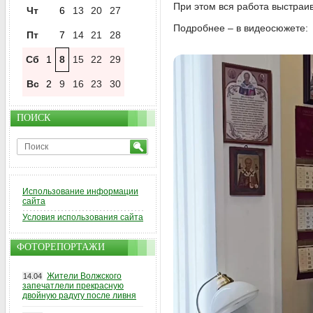
При этом вся работа выстраи
Чт
6
13
20
27
Подробнее – в видеосюжете:
Пт
7
14
21
28
Сб
1
8
15
22
29
Вс
2
9
16
23
30
ПОИСК
Использование информации
сайта
Условия использования сайта
ФОТОРЕПОРТАЖИ
Жители Волжского
14.04
запечатлели прекрасную
двойную радугу после ливня