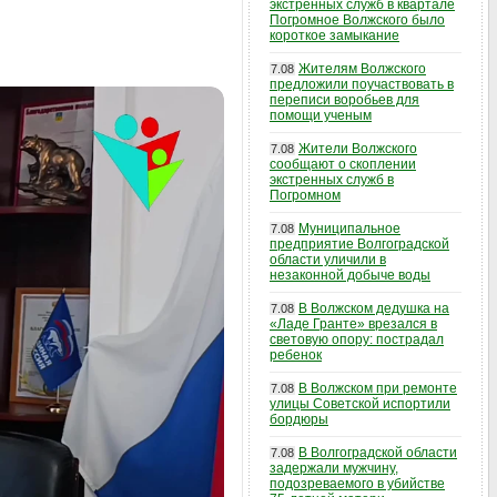
экстренных служб в квартале
Погромное Волжского было
короткое замыкание
Жителям Волжского
7.08
предложили поучаствовать в
переписи воробьев для
помощи ученым
Жители Волжского
7.08
сообщают о скоплении
экстренных служб в
Погромном
Муниципальное
7.08
предприятие Волгоградской
области уличили в
незаконной добыче воды
В Волжском дедушка на
7.08
«Ладе Гранте» врезался в
световую опору: пострадал
ребенок
В Волжском при ремонте
7.08
улицы Советской испортили
бордюры
В Волгоградской области
7.08
задержали мужчину,
подозреваемого в убийстве