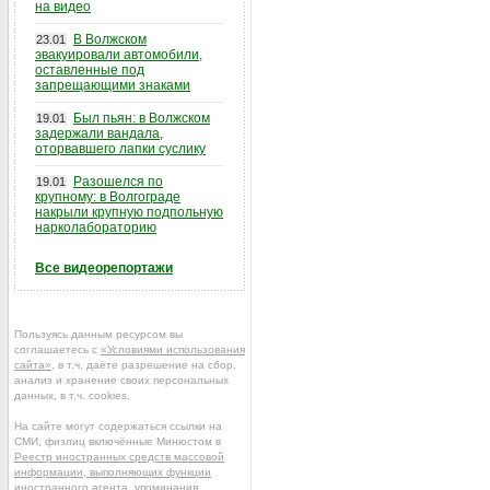
на видео
В Волжском
23.01
эвакуировали автомобили,
оставленные под
запрещающими знаками
Был пьян: в Волжском
19.01
задержали вандала,
оторвавшего лапки суслику
Разошелся по
19.01
крупному: в Волгограде
накрыли крупную подпольную
нарколабораторию
Все видеорепортажи
Пользуясь данным ресурсом вы
соглашаетесь с
«Условиями использования
сайта»
, в т.ч. даёте разрешение на сбор,
анализ и хранение своих персональных
данных, в т.ч. cookies.
На сайте могут содержаться ссылки на
СМИ, физлиц включённые Минюстом в
Реестр иностранных средств массовой
информации, выполняющих функции
иностранного агента
, упоминания