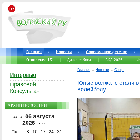
Главная
Новости
Современное детство
Отопление 1/7
Дикие собаки
БКД-2025
Ф
Главная
→
Новости
→
Спорт
Интервью
Юные волжане стали вт
Правовой
волейболу
Консультант
АРХИВ НОВОСТЕЙ
06 августа
<<
<
2026
>
>>
Пн
3
10
17
24
31