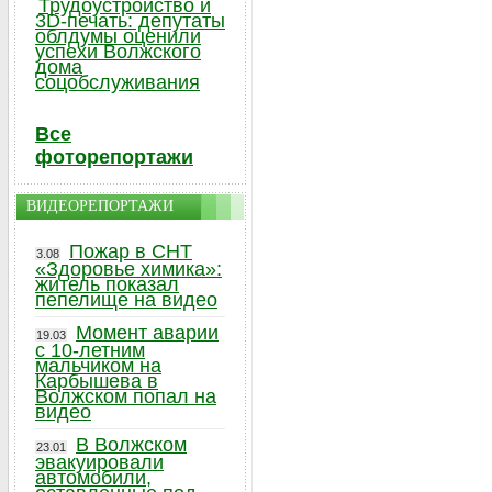
Трудоустройство и
3D-печать: депутаты
облдумы оценили
успехи Волжского
дома
соцобслуживания
Все
фоторепортажи
ВИДЕОРЕПОРТАЖИ
Пожар в СНТ
3.08
«Здоровье химика»:
житель показал
пепелище на видео
Момент аварии
19.03
с 10-летним
мальчиком на
Карбышева в
Волжском попал на
видео
В Волжском
23.01
эвакуировали
автомобили,