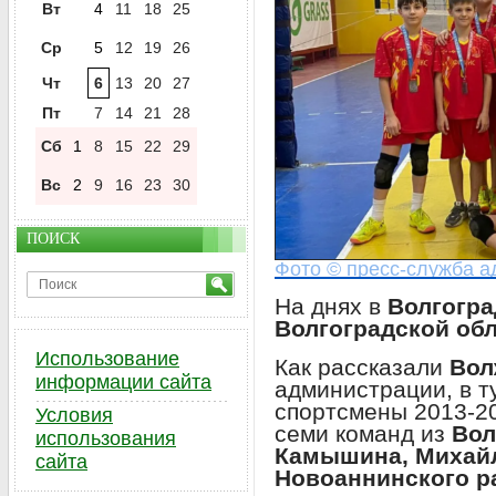
Вт
4
11
18
25
Ср
5
12
19
26
Чт
6
13
20
27
Пт
7
14
21
28
Сб
1
8
15
22
29
Вс
2
9
16
23
30
ПОИСК
Фото © пресс-служба а
На днях в
Волгогр
Волгоградской обл
Использование
Как рассказали
Вол
информации сайта
администрации, в т
спортсмены 2013-20
Условия
семи команд из
Вол
использования
Камышина, Михайл
сайта
Новоаннинского р