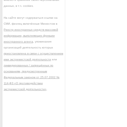
данных, в т.ч. cookies.
На сайте могут содержаться ссылки на
СМИ, физлиц включённые Минюстом в
Реестр иностранных средств массовой
информации, выполняющих функции
иностранного агента
, упоминания
организаций деятельность которых
приостановлена в связи с осуществлением
ими экстремистской деятельности
или
ликвидированных / запрещённых по
основаниям, предусмотренным
Федеральным законом от 25.07.2002 №
114-ФЗ «О противодействии
экстремистской деятельности»
.