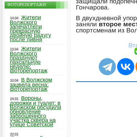
защищали подопеч
ФОТОРЕПОРТАЖИ
Гончарова.
В двухдневной упо
Жители
14.04
Волжского
заняли
второе мес
запечатлели
спортсменам из Вол
прекрасную
двойную радугу
после ливня
Вт
Жители
13.04
Волжского
празднуют
пахсальную
неделю:
фоторепортаж
В Волжском
10.04
зацвела весна:
фоторепортаж
Вороны,
24.01
дорожки и туалет: в
Волжском обсудили
обновление
заброшенного
участка сквера на
улице Советской
22.01