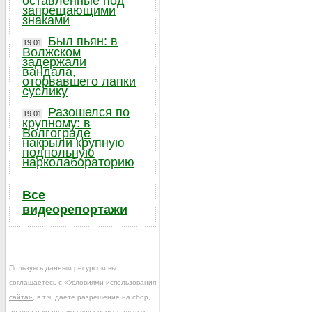
оставленные под
запрещающими
знаками
Был пьян: в
19.01
Волжском
задержали
вандала,
оторвавшего лапки
суслику
Разошелся по
19.01
крупному: в
Волгограде
накрыли крупную
подпольную
нарколабораторию
Все
видеорепортажи
Пользуясь данным ресурсом вы
соглашаетесь с
«Условиями использования
сайта»
, в т.ч. даёте разрешение на сбор,
анализ и хранение своих персональных