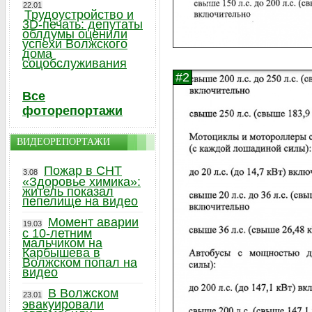
22.01
Трудоустройство и
3D-печать: депутаты
облдумы оценили
успехи Волжского
дома
соцобслуживания
Все
фоторепортажи
ВИДЕОРЕПОРТАЖИ
Пожар в СНТ
3.08
«Здоровье химика»:
житель показал
пепелище на видео
Момент аварии
19.03
с 10-летним
мальчиком на
Карбышева в
Волжском попал на
видео
В Волжском
23.01
эвакуировали