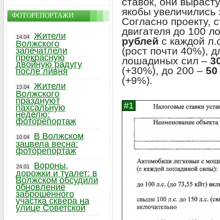
ставок, они выраст
якобы увеличились з
ФОТОРЕПОРТАЖИ
Согласно проекту, 
двигателя до 100 
Жители
14.04
рублей
с каждой л.
Волжского
(рост почти 40%), 
запечатлели
прекрасную
лошадиных сил –
3
двойную радугу
(+30%), до 200 –
50
после ливня
(+9%).
Жители
13.04
Волжского
празднуют
пахсальную
неделю:
фоторепортаж
В Волжском
10.04
зацвела весна:
фоторепортаж
Вороны,
24.01
дорожки и туалет: в
Волжском обсудили
обновление
заброшенного
участка сквера на
улице Советской