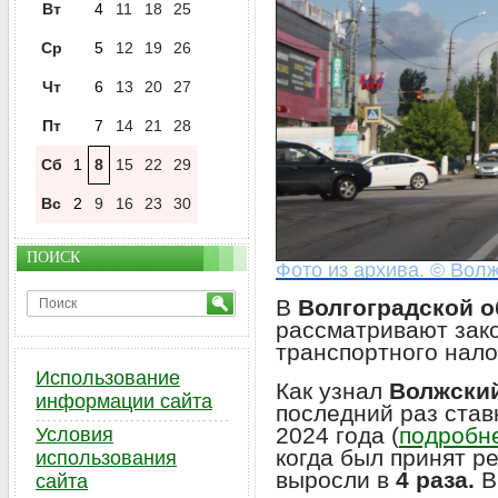
Вт
4
11
18
25
Ср
5
12
19
26
Чт
6
13
20
27
Пт
7
14
21
28
Сб
1
8
15
22
29
Вс
2
9
16
23
30
ПОИСК
Фото из архива. © Волж
В
Волгоградской о
рассматривают зак
транспортного нало
Использование
Как узнал
Волжски
информации сайта
последний раз став
2024 года (
подробне
Условия
когда был принят р
использования
выросли в
4 раза.
В
сайта