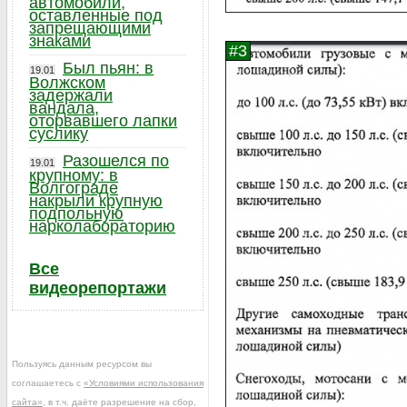
автомобили,
оставленные под
запрещающими
знаками
Был пьян: в
19.01
Волжском
задержали
вандала,
оторвавшего лапки
суслику
Разошелся по
19.01
крупному: в
Волгограде
накрыли крупную
подпольную
нарколабораторию
Все
видеорепортажи
Пользуясь данным ресурсом вы
соглашаетесь с
«Условиями использования
сайта»
, в т.ч. даёте разрешение на сбор,