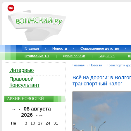
Главная
Новости
Современное детство
Отопление 1/7
Дикие собаки
БКД-2025
Ф
Главная
→
Новости
→
Транспорт и до
Интервью
Всё на дороги: в Волг
Правовой
транспортный налог
Консультант
АРХИВ НОВОСТЕЙ
08 августа
<<
<
2026
>
>>
Пн
3
10
17
24
31