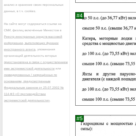
анализ и хранение своих персональных
данных, в т.ч. cookies.
На сайте могут содержаться ссылки на
СМИ, физлиц включённые Минюстом в
Реестр иностранных средств массовой
информации, выполняющих функции
иностранного агента
, упоминания
организаций деятельность которых
приостановлена в связи с осуществлением
ими экстремистской деятельности
или
ликвидированных / запрещённых по
основаниям, предусмотренным
Федеральным законом от 25.07.2002 №
114-ФЗ «О противодействии
экстремистской деятельности»
.