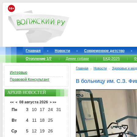
Главная
Новости
Современное детство
Отопление 1/7
Дикие собаки
БКД-2025
Ф
Главная
→
Новости
→
Здоровье и мед
Интервью
Правовой Консультант
В больницу им. С.З. Ф
АРХИВ НОВОСТЕЙ
08 августа 2026
<<
<
>
>>
Пн
3
10
17
24
31
Вт
4
11
18
25
Ср
5
12
19
26