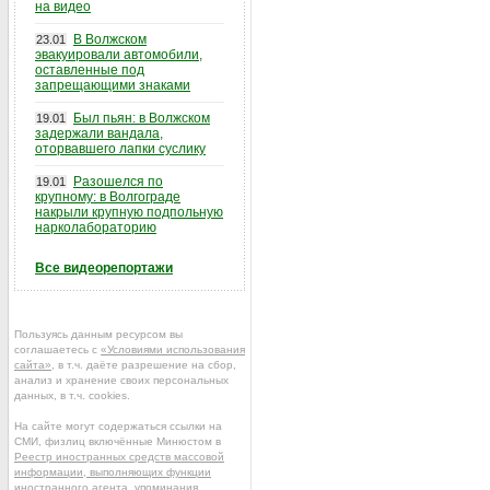
на видео
В Волжском
23.01
эвакуировали автомобили,
оставленные под
запрещающими знаками
Был пьян: в Волжском
19.01
задержали вандала,
оторвавшего лапки суслику
Разошелся по
19.01
крупному: в Волгограде
накрыли крупную подпольную
нарколабораторию
Все видеорепортажи
Пользуясь данным ресурсом вы
соглашаетесь с
«Условиями использования
сайта»
, в т.ч. даёте разрешение на сбор,
анализ и хранение своих персональных
данных, в т.ч. cookies.
На сайте могут содержаться ссылки на
СМИ, физлиц включённые Минюстом в
Реестр иностранных средств массовой
информации, выполняющих функции
иностранного агента
, упоминания