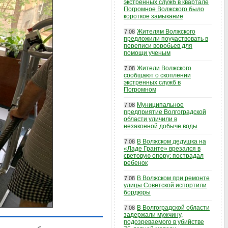
экстренных служб в квартале
Погромное Волжского было
короткое замыкание
Жителям Волжского
7.08
предложили поучаствовать в
переписи воробьев для
помощи ученым
Жители Волжского
7.08
сообщают о скоплении
экстренных служб в
Погромном
Муниципальное
7.08
предприятие Волгоградской
области уличили в
незаконной добыче воды
В Волжском дедушка на
7.08
«Ладе Гранте» врезался в
световую опору: пострадал
ребенок
В Волжском при ремонте
7.08
улицы Советской испортили
бордюры
В Волгоградской области
7.08
задержали мужчину,
подозреваемого в убийстве