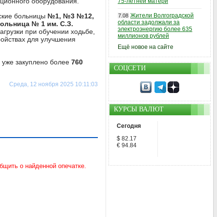
ционного оборудования.
75-летней матери
дские больницы
№1, №3 №12,
Жители Волгоградской
7.08
области задолжали за
ольница № 1 им. С.З.
электроэнергию более 635
агрузки при обучении ходьбе,
миллионов рублей
ройствах для улучшения
Ещё новое на сайте
да уже закуплено более
760
СОЦСЕТИ
Среда, 12 ноября 2025 10:11:03
КУРСЫ ВАЛЮТ
Сегодня
$ 82.17
€ 94.84