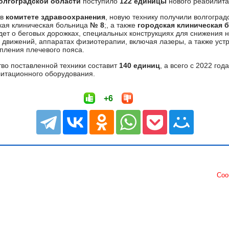
олгоградской области
поступило
122 единицы
нового реабилита
в
комитете здравоохранения
, новую технику получили волгогра
ская клиническая больница
№ 8
;, а также
городская клиническая б
идет о беговых дорожках, специальных конструкциях для снижения н
 движений, аппаратах физиотерапии, включая лазеры, а также уст
пления плечевого пояса.
тво поставленной техники составит
140 единиц
, а всего с 2022 го
итационного оборудования.
+6