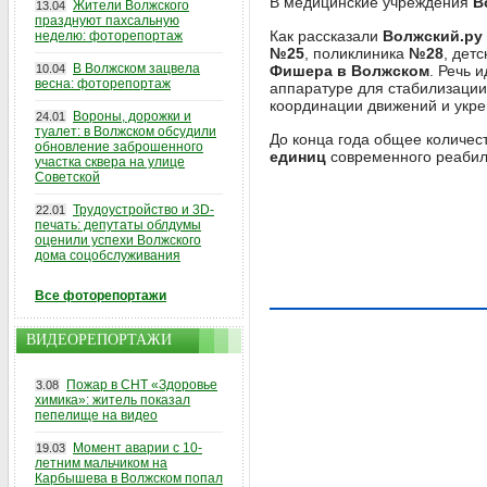
В медицинские учреждения
В
Жители Волжского
13.04
празднуют пахсальную
Как рассказали
Волжский.ру
неделю: фоторепортаж
№25
, поликлиника
№28
, дет
В Волжском зацвела
10.04
Фишера в Волжском
. Речь 
весна: фоторепортаж
аппаратуре для стабилизации
координации движений и укре
Вороны, дорожки и
24.01
туалет: в Волжском обсудили
До конца года общее количес
обновление заброшенного
единиц
современного реабил
участка сквера на улице
Советской
Трудоустройство и 3D-
22.01
печать: депутаты облдумы
оценили успехи Волжского
дома соцобслуживания
Все фоторепортажи
ВИДЕОРЕПОРТАЖИ
Пожар в СНТ «Здоровье
3.08
химика»: житель показал
пепелище на видео
Момент аварии с 10-
19.03
летним мальчиком на
Карбышева в Волжском попал