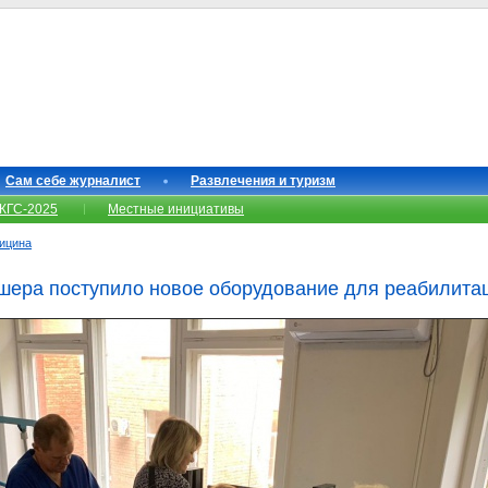
Сам себе журналист
Развлечения и туризм
КГС-2025
Местные инициативы
ицина
ишера поступило новое оборудование для реабилита