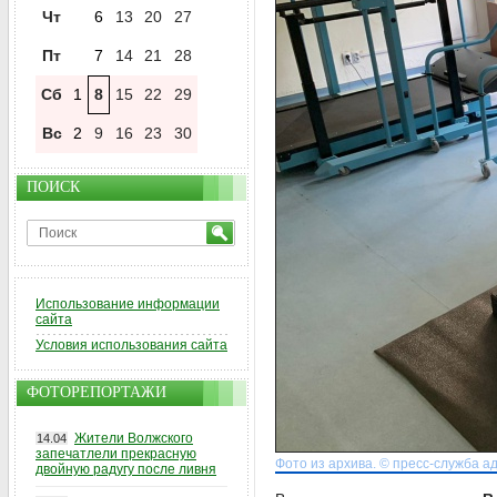
Чт
6
13
20
27
Пт
7
14
21
28
Сб
1
8
15
22
29
Вс
2
9
16
23
30
ПОИСК
Использование информации
сайта
Условия использования сайта
ФОТОРЕПОРТАЖИ
Жители Волжского
14.04
запечатлели прекрасную
Фото из архива. © пресс-служба а
двойную радугу после ливня