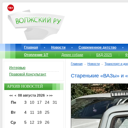
Главная
Новости
Современное детство
Отопление 1/7
Дикие собаки
БКД-2025
Ф
Главная
→
Новости
→
Транспорт и до
Интервью
Правовой Консультант
Старенькие «ВАЗы» и 
АРХИВ НОВОСТЕЙ
08 августа 2026
<<
<
>
>>
Пн
3
10
17
24
31
Вт
4
11
18
25
Ср
5
12
19
26