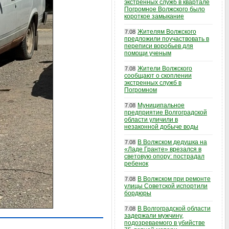
экстренных служб в квартале
Погромное Волжского было
короткое замыкание
Жителям Волжского
7.08
предложили поучаствовать в
переписи воробьев для
помощи ученым
Жители Волжского
7.08
сообщают о скоплении
экстренных служб в
Погромном
Муниципальное
7.08
предприятие Волгоградской
области уличили в
незаконной добыче воды
В Волжском дедушка на
7.08
«Ладе Гранте» врезался в
световую опору: пострадал
ребенок
В Волжском при ремонте
7.08
улицы Советской испортили
бордюры
В Волгоградской области
7.08
задержали мужчину,
подозреваемого в убийстве