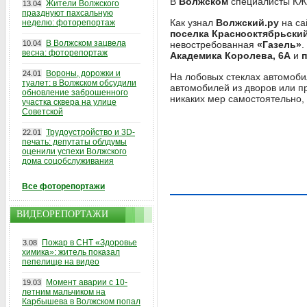
В
Волжском
специалисты КЖД
Жители Волжского
13.04
празднуют пахсальную
Как узнал
Волжский.ру
на са
неделю: фоторепортаж
поселка Краснооктябрьский
В Волжском зацвела
10.04
невостребованная
«Газель»
.
весна: фоторепортаж
Академика Королева, 6А
и
п
Вороны, дорожки и
24.01
На лобовых стеклах автомоб
туалет: в Волжском обсудили
автомобилей из дворов или п
обновление заброшенного
никаких мер самостоятельно,
участка сквера на улице
Советской
Трудоустройство и 3D-
22.01
печать: депутаты облдумы
оценили успехи Волжского
дома соцобслуживания
Все фоторепортажи
ВИДЕОРЕПОРТАЖИ
Пожар в СНТ «Здоровье
3.08
химика»: житель показал
пепелище на видео
Момент аварии с 10-
19.03
летним мальчиком на
Карбышева в Волжском попал