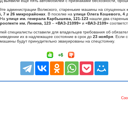
 выявили еще пять автомобилей с признаками бесхозности, броше
йте администрации Волжского, старенькие машины на спущенных к
, 7 и 26 микрорайонах
. В поселке на
улице Олега Кошевого, 4
д
 На
улице им. генерала Карбышева, 121-123
нашли два стареньк
роспекте им. Ленина, 123
–
«ВАЗ-21099»
и
«ВАЗ-2109»
соответст
илей специалисты оставили для владельцев требования об обязат
риведении их в надлежащее состояние в срок до
23 ноября
. Если 
 машины будут принудительно эвакуированы на спецстоянку.
+6