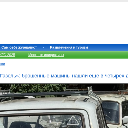
Сам себе журналист
Развлечения и туризм
КГС-2025
Местные инициативы
роги
«Газель»: брошенные машины нашли еще в четырех 