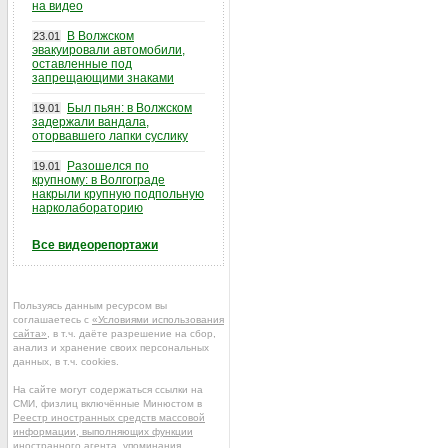
на видео
В Волжском
23.01
эвакуировали автомобили,
оставленные под
запрещающими знаками
Был пьян: в Волжском
19.01
задержали вандала,
оторвавшего лапки суслику
Разошелся по
19.01
крупному: в Волгограде
накрыли крупную подпольную
нарколабораторию
Все видеорепортажи
Пользуясь данным ресурсом вы
соглашаетесь с
«Условиями использования
сайта»
, в т.ч. даёте разрешение на сбор,
анализ и хранение своих персональных
данных, в т.ч. cookies.
На сайте могут содержаться ссылки на
СМИ, физлиц включённые Минюстом в
Реестр иностранных средств массовой
информации, выполняющих функции
иностранного агента
, упоминания