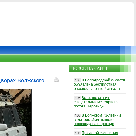
НОВОЕ НА САЙТЕ
дворах Волжского
В Волгоградской области
7.08
объявлена беспилотная
опасность ночью 7 августа
Волжане станут
7.08
свидетелями метеорного
потока Персеиды
В Волжском 73-летний
7.08
водитель сбил пьяного
пешехода на переходе
Причиной скопления
7.08