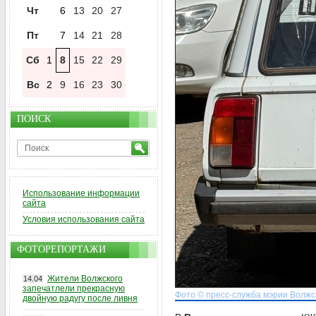
Чт
6
13
20
27
Пт
7
14
21
28
Сб
1
8
15
22
29
Вс
2
9
16
23
30
ПОИСК
Использование информации
сайта
Условия использования сайта
ФОТОРЕПОРТАЖИ
Жители Волжского
14.04
запечатлели прекрасную
Фото © пресс-служба мэрии Волжс
двойную радугу после ливня