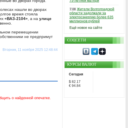
нные во дворах города.
75-летней матери
олесах нашли во дворах
Жители Волгоградской
7.08
области задолжали за
олгое время стояла
электроэнергию более 635
их
«ВАЗ-2104»
, а на
улице
миллионов рублей
венно.
Ещё новое на сайте
ельном перемещении
собственники не предпримут
СОЦСЕТИ
Вторник, 11 ноября 2025 12:48:44
КУРСЫ ВАЛЮТ
Сегодня
$ 82.17
€ 94.84