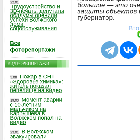
22.01
большое — это оче
Трудоустройство и
защиты объектов 
3D-печать: депутаты
облдумы оценили
губернатор.
успехи Волжского
дома
Вто
соцобслуживания
Все
фоторепортажи
ВИДЕОРЕПОРТАЖИ
Пожар в СНТ
3.08
«Здоровье химика»:
житель показал
пепелище на видео
Момент аварии
19.03
с 10-летним
мальчиком на
Карбышева в
Волжском попал на
видео
В Волжском
23.01
эвакуировали