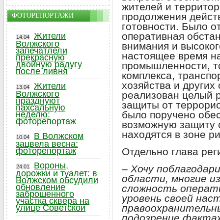
жителей и территор
продолжения дейст
ФОТОРЕПОРТАЖИ
готовности. Было о
оперативная обстан
Жители
14.04
Волжского
внимания и высоког
запечатлели
настоящее время н
прекрасную
двойную радугу
промышленности, т
после ливня
комплекса, трансп
хозяйства и других
Жители
13.04
Волжского
реализован целый 
празднуют
защиты от террорис
пахсальную
было поручено обе
неделю:
фоторепортаж
возможную защиту с
находятся в зоне ри
В Волжском
10.04
зацвела весна:
Отдельно глава рег
фоторепортаж
Вороны,
– Хочу поблагодар
24.01
дорожки и туалет: в
области, многие и
Волжском обсудили
обновление
сложность операти
заброшенного
уровень своей нас
участка сквера на
правоохранительн
улице Советской
подозрение фактах