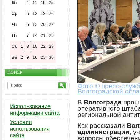
Вт
4
11
18
25
Ср
5
12
19
26
Чт
6
13
20
27
Пт
7
14
21
28
Сб
1
8
15
22
29
Вс
2
9
16
23
30
ПОИСК
Фото © пресс-служ
Волгоградской обла
В
Волгограде
прош
Использование
оперативного штаба
информации сайта
региональной анти
Условия
Как рассказали
Вол
использования
администрации
, у
сайта
вопросы обеспечен