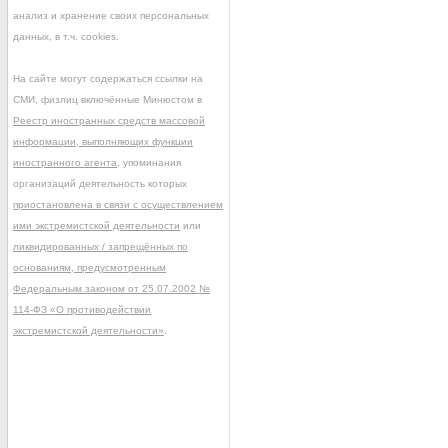
анализ и хранение своих персональных
данных, в т.ч. cookies.
На сайте могут содержаться ссылки на
СМИ, физлиц включённые Минюстом в
Реестр иностранных средств массовой
информации, выполняющих функции
иностранного агента
, упоминания
организаций деятельность которых
приостановлена в связи с осуществлением
ими экстремистской деятельности
или
ликвидированных / запрещённых по
основаниям, предусмотренным
Федеральным законом от 25.07.2002 №
114-ФЗ «О противодействии
экстремистской деятельности»
.