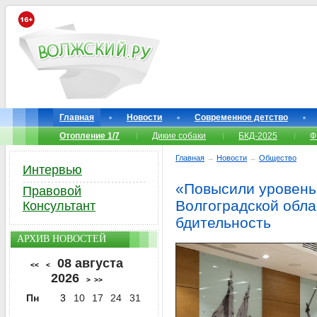
Главная
Новости
Современное детство
Отопление 1/7
Дикие собаки
БКД-2025
Ф
Главная
→
Новости
→
Общество
Интервью
«Повысили уровень
Правовой
Волгоградской обла
Консультант
бдительность
АРХИВ НОВОСТЕЙ
08 августа
<<
<
2026
>
>>
Пн
3
10
17
24
31