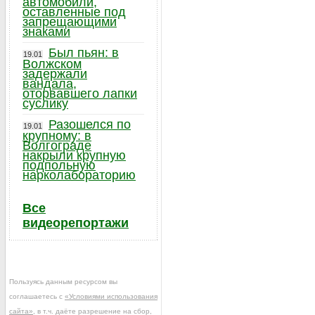
автомобили,
оставленные под
запрещающими
знаками
Был пьян: в
19.01
Волжском
задержали
вандала,
оторвавшего лапки
суслику
Разошелся по
19.01
крупному: в
Волгограде
накрыли крупную
подпольную
нарколабораторию
Все
видеорепортажи
Пользуясь данным ресурсом вы
соглашаетесь с
«Условиями использования
сайта»
, в т.ч. даёте разрешение на сбор,