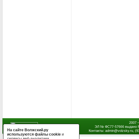
2007 
ЭЛ № ФС77-57666 выдано Р
На сайте Волжский.ру
Контакты: admin
@
volzsky.ru, (
используются файлы cookie
и
сервисы веб-аналитики