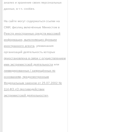
анализ и хранение своих персональных
данных, в т.ч. cookies.
На сайте могут содержаться ссылки на
СМИ, физлиц включённые Минюстом в
Реестр иностранных средств массовой
информации, выполняющих функции
иностранного агента
, упоминания
организаций деятельность которых
приостановлена в связи с осуществлением
ими экстремистской деятельности
или
ликвидированных / запрещённых по
основаниям, предусмотренным
Федеральным законом от 25.07.2002 №
114-ФЗ «О противодействии
экстремистской деятельности»
.