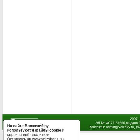
2007 
ЭЛ № ФС77-57666 выдано Р
На сайте Волжский.ру
Контакты: admin
@
volzsky.ru, (
используются файлы cookie
и
сервисы веб-аналитики
Оставаясь на www.volzsky.ru, вы