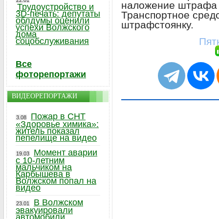
22.01
наложение штрафа
Трудоустройство и
3D-печать: депутаты
Транспортное средс
облдумы оценили
штрафстоянку.
успехи Волжского
дома
Пят
соцобслуживания
Все
фоторепортажи
ВИДЕОРЕПОРТАЖИ
Пожар в СНТ
3.08
«Здоровье химика»:
житель показал
пепелище на видео
Момент аварии
19.03
с 10-летним
мальчиком на
Карбышева в
Волжском попал на
видео
В Волжском
23.01
эвакуировали
автомобили,