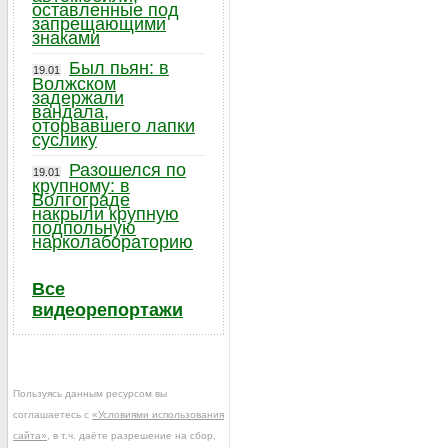
оставленные под
запрещающими
знаками
Был пьян: в
19.01
Волжском
задержали
вандала,
оторвавшего лапки
суслику
Разошелся по
19.01
крупному: в
Волгограде
накрыли крупную
подпольную
нарколабораторию
Все
видеорепортажи
Пользуясь данным ресурсом вы
соглашаетесь с
«Условиями использования
сайта»
, в т.ч. даёте разрешение на сбор,