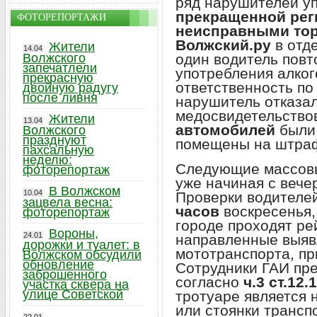
ряд нарушителей у
прекращенной рег
ФОТОРЕПОРТАЖИ
неисправными то
Волжский.ру
в отд
Жители
14.04
один водитель повт
Волжского
запечатлели
употребления алког
прекрасную
ответственность п
двойную радугу
после ливня
нарушитель отказал
медосвидетельство
Жители
13.04
автомобилей
были 
Волжского
празднуют
помещены на штраф
пахсальную
неделю:
Следующие массовы
фоторепортаж
уже начиная с вече
В Волжском
10.04
Проверки водителей
зацвела весна:
часов
воскресенья
фоторепортаж
городе проходят ре
Вороны,
24.01
направленные выяв
дорожки и туалет: в
мототранспорта, пр
Волжском обсудили
обновление
Сотрудники ГАИ пре
заброшенного
согласно
ч.3 ст.12
участка сквера на
улице Советской
тротуаре является 
или стоянки трансп