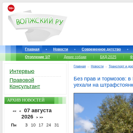
Главная
Новости
Современное детство
Отопление 1/7
Дикие собаки
БКД-2025
Ф
Главная
→
Новости
→
Транспорт и до
Интервью
Без прав и тормозов: 
Правовой
уехали на штрафстоян
Консультант
АРХИВ НОВОСТЕЙ
07 августа
<<
<
2026
>
>>
Пн
3
10
17
24
31