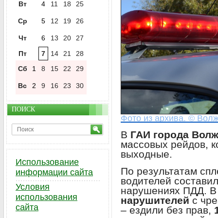
Вт
4
11
18
25
Ср
5
12
19
26
Чт
6
13
20
27
Пт
7
14
21
28
Сб
1
8
15
22
29
Вс
2
9
16
23
30
ПОИСК
Фото из архива. © Волж
В
ГАИ города Волж
массовых рейдов, 
выходные.
Использование
По результатам сп
информации сайта
водителей состави
Условия
нарушениях ПДД. В
использования
нарушителей
с чре
сайта
– ездили без прав,