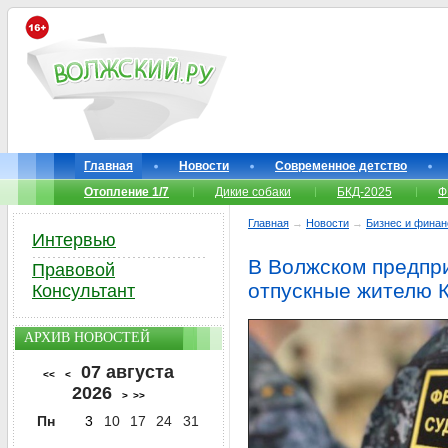
Главная
Новости
Современное детство
Отопление 1/7
Дикие собаки
БКД-2025
Ф
Главная
→
Новости
→
Бизнес и фина
Интервью
В Волжском предпр
Правовой
отпускные жителю 
Консультант
АРХИВ НОВОСТЕЙ
07 августа
<<
<
2026
>
>>
Пн
3
10
17
24
31