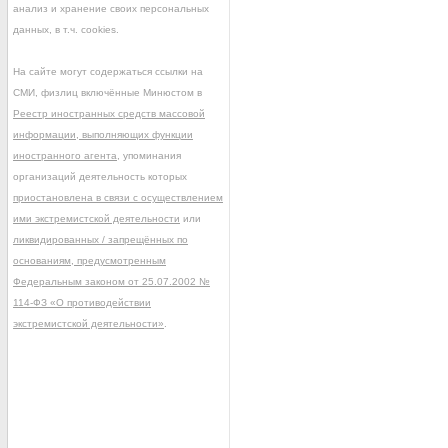
анализ и хранение своих персональных
данных, в т.ч. cookies.
На сайте могут содержаться ссылки на
СМИ, физлиц включённые Минюстом в
Реестр иностранных средств массовой
информации, выполняющих функции
иностранного агента
, упоминания
организаций деятельность которых
приостановлена в связи с осуществлением
ими экстремистской деятельности
или
ликвидированных / запрещённых по
основаниям, предусмотренным
Федеральным законом от 25.07.2002 №
114-ФЗ «О противодействии
экстремистской деятельности»
.