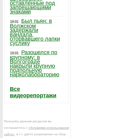
оставленные под
запрещающими
знаками
Был пьян: в
19.01
Волжском
задержали
вандала,
оторвавшего лапки
суслику
Разошелся по
19.01
крупному: в
Волгограде
накрыли крупную
подпольную
нарколабораторию
Все
видеорепортажи
Пользуясь данным ресурсом вы
соглашаетесь с
«Условиями использования
сайта»
, в т.ч. даёте разрешение на сбор,