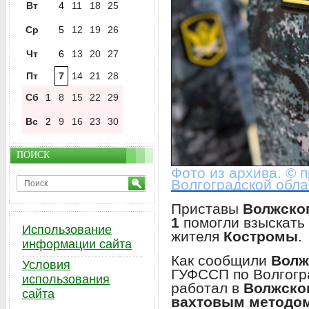
Вт
4
11
18
25
Ср
5
12
19
26
Чт
6
13
20
27
Пт
7
14
21
28
Сб
1
8
15
22
29
Вс
2
9
16
23
30
ПОИСК
Фото из архива. © 
Волгоградской обла
Приставы
Волжског
1
помогли взыскать 
Использование
жителя
Костромы
.
информации сайта
Как сообщили
Волж
Условия
ГУФССП по Волгогр
использования
работал в
Волжско
сайта
вахтовым методо