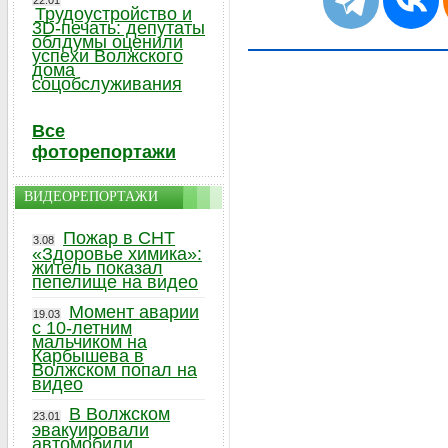
22.01
Трудоустройство и
3D-печать: депутаты
облдумы оценили
успехи Волжского
дома
соцобслуживания
Все
фоторепортажи
ВИДЕОРЕПОРТАЖИ
Пожар в СНТ
3.08
«Здоровье химика»:
житель показал
пепелище на видео
Момент аварии
19.03
с 10-летним
мальчиком на
Карбышева в
Волжском попал на
видео
В Волжском
23.01
эвакуировали
автомобили,