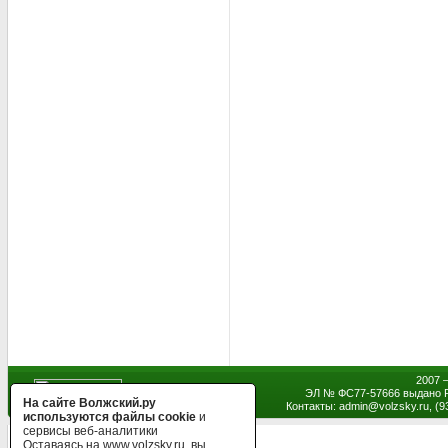
2007 
ЭЛ № ФС77-57666 выдано Р
На сайте Волжский.ру
Контакты: admin
@
volzsky.ru, (
используются файлы cookie
и
сервисы веб-аналитики
Оставаясь на www.volzsky.ru, вы