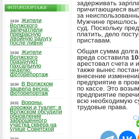
задерживать зарпла
ФОТОРЕПОРТАЖИ
причитающиеся вып
за неиспользованный
Жители
Мужчине пришлось в
14.04
Волжского
суд. Поскольку пре
запечатлели
платить, дело пост
прекрасную
двойную радугу
приставам.
после ливня
Общая сумма долга 
Жители
13.04
вреда составила
10
Волжского
празднуют
арестовал счета и 
пахсальную
также вынес постан
неделю:
фоторепортаж
внесение изменени
предприятие в про
В Волжском
10.04
по кассе. Это возы
зацвела весна:
фоторепортаж
предприятие переч
всю необходимую су
Вороны,
24.01
трудовые права.
дорожки и туалет: в
Волжском обсудили
обновление
С
заброшенного
участка сквера на
улице Советской