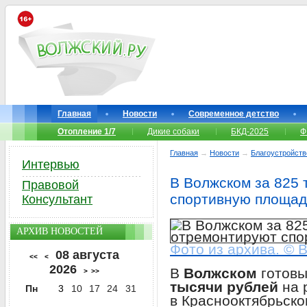
Главная
Новости
Современное детство
Отопление 1/7
Дикие собаки
БКД-2025
Ф
Главная
→
Новости
→
Благоустройств
Интервью
В Волжском за 825
Правовой
спортивную площад
Консультант
АРХИВ НОВОСТЕЙ
Фото из архива. © 
08 августа
<<
<
2026
В
Волжском
готов
>
>>
тысячи рублей
на 
Пн
3
10
17
24
31
в Краснооктябрьско