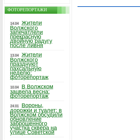
ФОТОРЕПОРТАЖИ
Жители
14.04
Волжского
запечатлели
прекрасную
двойную радугу
после ливня
Жители
13.04
Волжского
празднуют
пахсальную
неделю:
фоторепортаж
В Волжском
10.04
зацвела весна:
фоторепортаж
Вороны,
24.01
дорожки и туалет: в
Волжском обсудили
обновление
заброшенного
участка сквера на
улице Советской