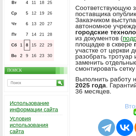
Вт
4
11
18
25
Соответствующую з
поставщика опубли
Ср
5
12
19
26
Заказчиком выступ
Чт
6
13
20
27
автономное учреж
городские техноло
Пт
7
14
21
28
из документов (
подр
площадке в сквере
Сб
1
8
15
22
29
участке от церкви 
разобрать тротуар 
Вс
2
9
16
23
30
заменить отдельные
смонтировать сетку 
ПОИСК
Выполнить работу 
2025 года
. Гаранти
36 месяцев.
Использование
Вто
информации сайта
Условия
использования
сайта