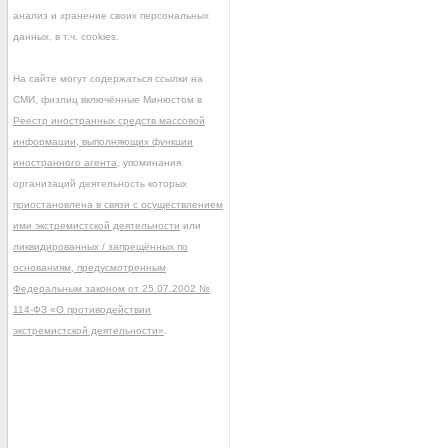
анализ и хранение своих персональных
данных, в т.ч. cookies.
На сайте могут содержаться ссылки на
СМИ, физлиц включённые Минюстом в
Реестр иностранных средств массовой
информации, выполняющих функции
иностранного агента
, упоминания
организаций деятельность которых
приостановлена в связи с осуществлением
ими экстремистской деятельности
или
ликвидированных / запрещённых по
основаниям, предусмотренным
Федеральным законом от 25.07.2002 №
114-ФЗ «О противодействии
экстремистской деятельности»
.