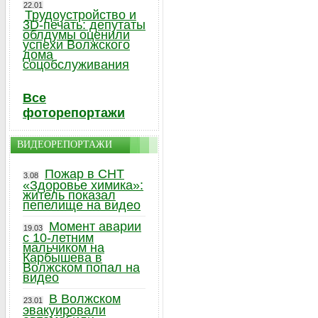
22.01
Трудоустройство и
3D-печать: депутаты
облдумы оценили
успехи Волжского
дома
соцобслуживания
Все
фоторепортажи
ВИДЕОРЕПОРТАЖИ
Пожар в СНТ
3.08
«Здоровье химика»:
житель показал
пепелище на видео
Момент аварии
19.03
с 10-летним
мальчиком на
Карбышева в
Волжском попал на
видео
В Волжском
23.01
эвакуировали