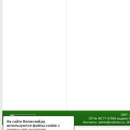
2007 
ЭЛ № ФС77-57666 выдано Р
На сайте Волжский.ру
Контакты: admin
@
volzsky.ru, (
используются файлы cookie
и
сервисы веб-аналитики