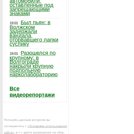
автомобили,
оставленные под
запрещающими
знаками
Был пьян: в
19.01
Волжском
задержали
вандала,
оторвавшего лапки
суслику
Разошелся по
19.01
крупному: в
Волгограде
накрыли крупную
подпольную
нарколабораторию
Все
видеорепортажи
Пользуясь данным ресурсом вы
соглашаетесь с
«Условиями использования
сайта»
, в т.ч. даёте разрешение на сбор,