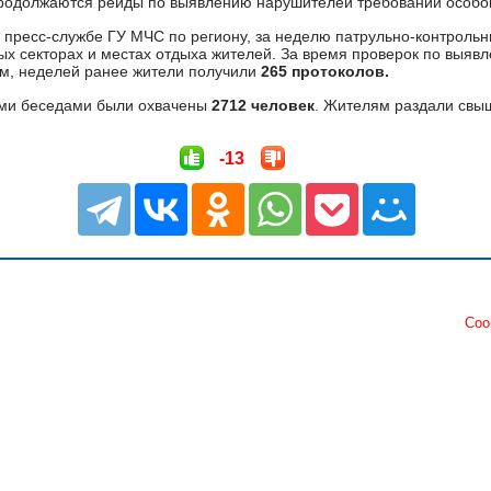
родолжаются рейды по выявлению нарушителей требований особо
 пресс-службе ГУ МЧС по региону, за неделю патрульно-контроль
ых секторах и местах отдыха жителей. За время проверок по выя
м, неделей ранее жители получили
265 протоколов.
ими беседами были охвачены
2712 человек
. Жителям раздали св
-13