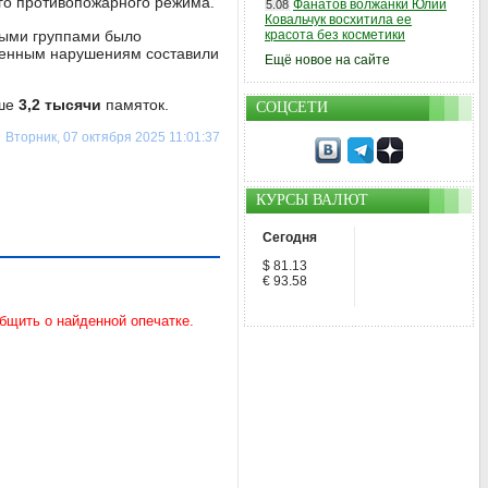
го противопожарного режима.
Фанатов волжанки Юлии
5.08
Ковальчук восхитила ее
ными группами было
красота без косметики
вленным нарушениям составили
Ещё новое на сайте
ыше
3,2 тысячи
памяток.
СОЦСЕТИ
Вторник, 07 октября 2025 11:01:37
КУРСЫ ВАЛЮТ
Сегодня
$ 81.13
€ 93.58