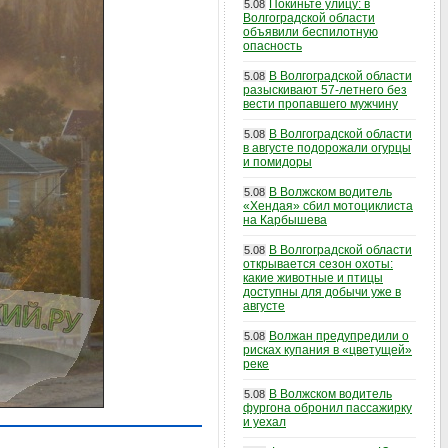
Покиньте улицу: в
5.08
Волгоградской области
объявили беспилотную
опасность
В Волгоградской области
5.08
разыскивают 57-летнего без
вести пропавшего мужчину
В Волгоградской области
5.08
в августе подорожали огурцы
и помидоры
В Волжском водитель
5.08
«Хендая» сбил мотоциклиста
на Карбышева
В Волгоградской области
5.08
открывается сезон охоты:
какие животные и птицы
доступны для добычи уже в
августе
Волжан предупредили о
5.08
рисках купания в «цветущей»
реке
В Волжском водитель
5.08
фургона обронил пассажирку
и уехал