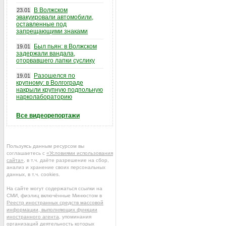
В Волжском
23.01
эвакуировали автомобили,
оставленные под
запрещающими знаками
Был пьян: в Волжском
19.01
задержали вандала,
оторвавшего лапки суслику
Разошелся по
19.01
крупному: в Волгограде
накрыли крупную подпольную
нарколабораторию
Все видеорепортажи
Пользуясь данным ресурсом вы
соглашаетесь с
«Условиями использования
сайта»
, в т.ч. даёте разрешение на сбор,
анализ и хранение своих персональных
данных, в т.ч. cookies.
На сайте могут содержаться ссылки на
СМИ, физлиц включённые Минюстом в
Реестр иностранных средств массовой
информации, выполняющих функции
иностранного агента
, упоминания
организаций деятельность которых