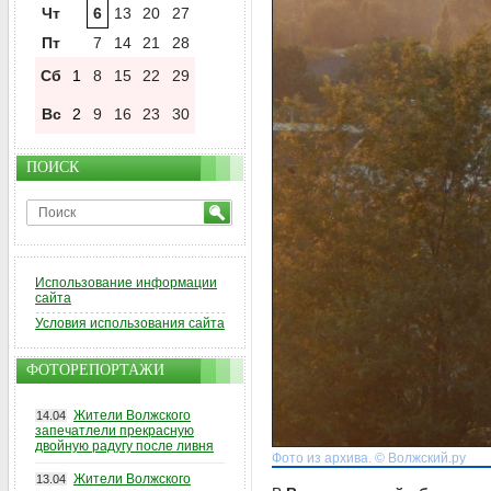
Чт
6
13
20
27
Пт
7
14
21
28
Сб
1
8
15
22
29
Вс
2
9
16
23
30
ПОИСК
Использование информации
сайта
Условия использования сайта
ФОТОРЕПОРТАЖИ
Жители Волжского
14.04
запечатлели прекрасную
двойную радугу после ливня
Фото из архива. © Волжский.ру
Жители Волжского
13.04