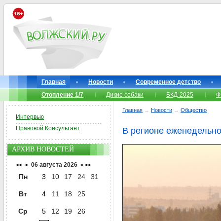
Главная
Новости
Современное детство
Отопление 1/7
Дикие собаки
БКД-2025
Ф
Главная
→
Новости
→
Общество
Интервью
Правовой Консультант
В регионе еженедельно
АРХИВ НОВОСТЕЙ
06 августа 2026
<<
<
>
>>
Пн
3
10
17
24
31
Вт
4
11
18
25
Ср
5
12
19
26