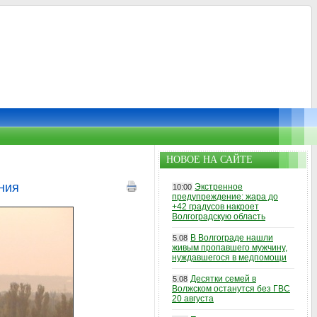
НОВОЕ НА САЙТЕ
ния
Экстренное
10:00
предупреждение: жара до
+42 градусов накроет
Волгоградскую область
В Волгограде нашли
5.08
живым пропавшего мужчину,
нуждавшегося в медпомощи
Десятки семей в
5.08
Волжском останутся без ГВС
20 августа