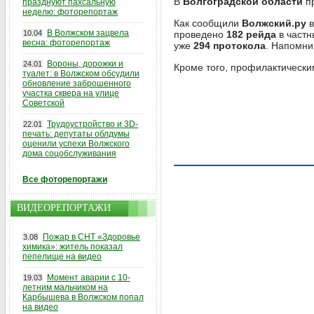
В
Волгоградской области
п
празднуют пахсальную
неделю: фоторепортаж
Как сообщили
Волжский.ру
в
В Волжском зацвела
10.04
проведено
182 рейда
в частн
весна: фоторепортаж
уже
294 протокола
. Напомни
Вороны, дорожки и
24.01
Кроме того, профилактическ
туалет: в Волжском обсудили
обновление заброшенного
участка сквера на улице
Советской
Трудоустройство и 3D-
22.01
печать: депутаты облдумы
оценили успехи Волжского
дома соцобслуживания
Все фоторепортажи
ВИДЕОРЕПОРТАЖИ
Пожар в СНТ «Здоровье
3.08
химика»: житель показал
пепелище на видео
Момент аварии с 10-
19.03
летним мальчиком на
Карбышева в Волжском попал
на видео