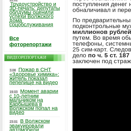
22.01
поступления денег н
Трудоустройство и
3D-печать: депутаты
обналичивал и пер
облдумы оценили
успехи Волжского
По предварительны
дома
соцобслуживания
подконтрольные му
миллионов рубле
путем. Во время о
Все
телефоны, системны
фоторепортажи
25 сим-карт. Следо
дело
по ч. 5 ст. 18
ВИДЕОРЕПОРТАЖИ
заключен под страж
Пожар в СНТ
3.08
«Здоровье химика»:
житель показал
пепелище на видео
Момент аварии
19.03
с 10-летним
мальчиком на
Карбышева в
Волжском попал на
видео
В Волжском
23.01
эвакуировали
автомобили,