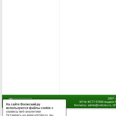
2007 
ЭЛ № ФС77-57666 выдано Р
На сайте Волжский.ру
Контакты: admin
@
volzsky.ru, (
используются файлы cookie
и
сервисы веб-аналитики
Оставаясь на www.volzsky.ru, вы