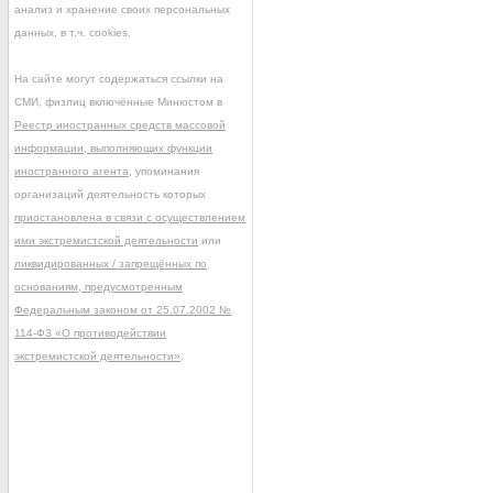
анализ и хранение своих персональных
данных, в т.ч. cookies.
На сайте могут содержаться ссылки на
СМИ, физлиц включённые Минюстом в
Реестр иностранных средств массовой
информации, выполняющих функции
иностранного агента
, упоминания
организаций деятельность которых
приостановлена в связи с осуществлением
ими экстремистской деятельности
или
ликвидированных / запрещённых по
основаниям, предусмотренным
Федеральным законом от 25.07.2002 №
114-ФЗ «О противодействии
экстремистской деятельности»
.