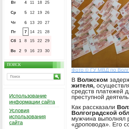
Вт
4
11
18
25
Ср
5
12
19
26
Чт
6
13
20
27
Пт
7
14
21
28
Сб
1
8
15
22
29
Вс
2
9
16
23
30
ПОИСК
Фото © ГУ МВД по Волг
В
Волжском
задер
жителя,
осуществля
средств платежей д
Использование
преступной деятель
информации сайта
Как рассказали
Вол
Условия
Волгоградской об
использования
мужчина выполнял 
сайта
«дроповода». Его 