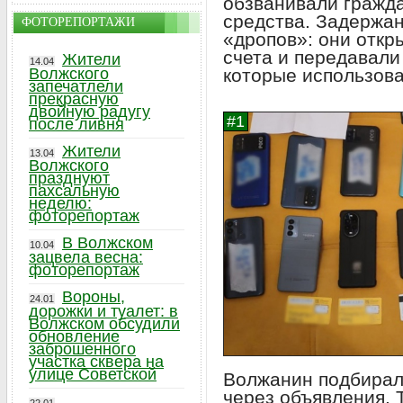
обзванивали гражд
средства. Задержа
ФОТОРЕПОРТАЖИ
«дропов»: они откр
счета и передавали
Жители
14.04
которые использова
Волжского
запечатлели
прекрасную
двойную радугу
после ливня
Жители
13.04
Волжского
празднуют
пахсальную
неделю:
фоторепортаж
В Волжском
10.04
зацвела весна:
фоторепортаж
Вороны,
24.01
дорожки и туалет: в
Волжском обсудили
обновление
заброшенного
участка сквера на
улице Советской
Волжанин подбирал
через объявления. 