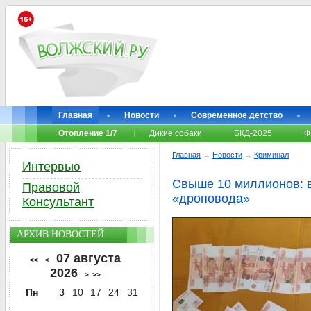
Главная
Новости
Современное детство
Отопление 1/7
Дикие собаки
БКД-2025
Ф
Главная
→
Новости
→
Криминал
Интервью
Свыше 10 миллионов: 
Правовой
«дроповода»
Консультант
АРХИВ НОВОСТЕЙ
07 августа
<<
<
2026
>
>>
Пн
3
10
17
24
31