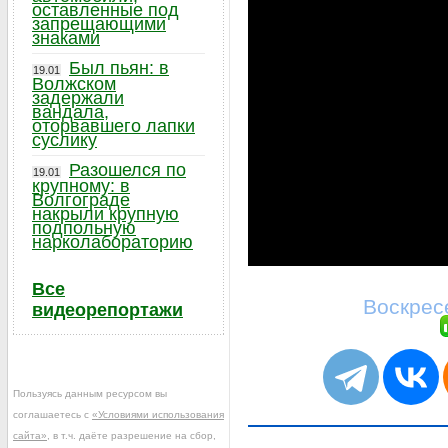
оставленные под
запрещающими
знаками
Был пьян: в
19.01
Волжском
задержали
вандала,
оторвавшего лапки
суслику
Разошелся по
19.01
крупному: в
Волгограде
накрыли крупную
подпольную
нарколабораторию
Все
Воскресе
видеорепортажи
Пользуясь данным ресурсом вы
соглашаетесь с
«Условиями использования
сайта»
, в т.ч. даёте разрешение на сбор,