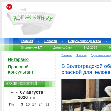
Главная
Новости
Современное детство
Отопление 1/7
Дикие собаки
БКД-2025
Ф
Главная
→
Новости
→
Здоровье и мед
Интервью
В Волгоградской о
Правовой
опасной для челове
Консультант
АРХИВ НОВОСТЕЙ
07 августа
<<
<
2026
>
>>
Пн
3
10
17
24
31