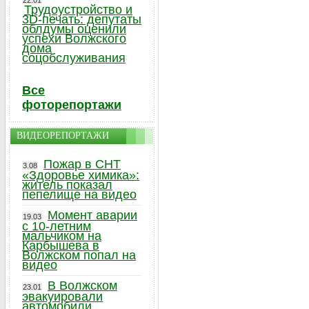
22.01
Трудоустройство и
3D-печать: депутаты
облдумы оценили
успехи Волжского
дома
соцобслуживания
Все
фоторепортажи
ВИДЕОРЕПОРТАЖИ
Пожар в СНТ
3.08
«Здоровье химика»:
житель показал
пепелище на видео
Момент аварии
19.03
с 10-летним
мальчиком на
Карбышева в
Волжском попал на
видео
В Волжском
23.01
эвакуировали
автомобили,