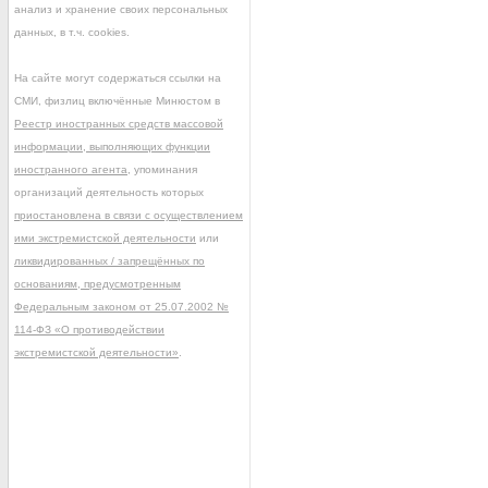
анализ и хранение своих персональных
данных, в т.ч. cookies.
На сайте могут содержаться ссылки на
СМИ, физлиц включённые Минюстом в
Реестр иностранных средств массовой
информации, выполняющих функции
иностранного агента
, упоминания
организаций деятельность которых
приостановлена в связи с осуществлением
ими экстремистской деятельности
или
ликвидированных / запрещённых по
основаниям, предусмотренным
Федеральным законом от 25.07.2002 №
114-ФЗ «О противодействии
экстремистской деятельности»
.