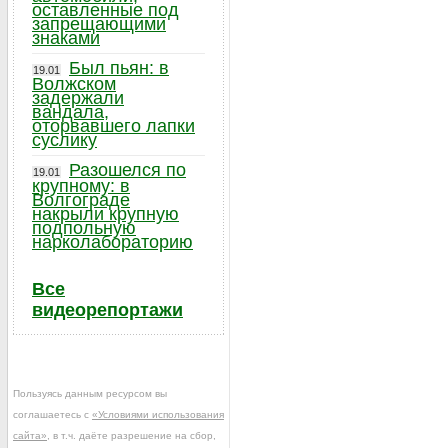
оставленные под
запрещающими
знаками
Был пьян: в
19.01
Волжском
задержали
вандала,
оторвавшего лапки
суслику
Разошелся по
19.01
крупному: в
Волгограде
накрыли крупную
подпольную
нарколабораторию
Все
видеорепортажи
Пользуясь данным ресурсом вы
соглашаетесь с
«Условиями использования
сайта»
, в т.ч. даёте разрешение на сбор,