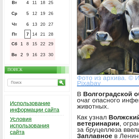
Вт
4
11
18
25
Ср
5
12
19
26
Чт
6
13
20
27
Пт
7
14
21
28
Сб
1
8
15
22
29
Вс
2
9
16
23
30
ПОИСК
Фото из архива. © 
Pixabay
В
Волгоградской о
очаг опасного инфе
Использование
животных.
информации сайта
Как узнал
Волжски
Условия
ветеринарии
, огр
использования
за бруцеллеза ввел
сайта
Заплавное
в Ленин