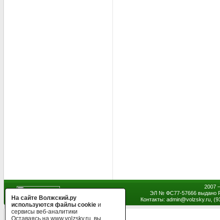
2007 
ЭЛ № ФС77-57666 выдано Р
На сайте Волжский.ру
Контакты: admin
@
volzsky.ru, (
используются файлы cookie
и
сервисы веб-аналитики
Оставаясь на www.volzsky.ru, вы