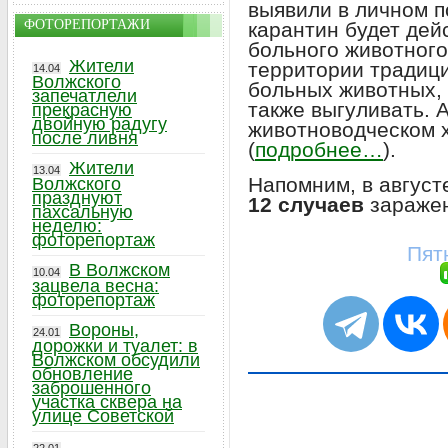
выявили в личном п
ФОТОРЕПОРТАЖИ
карантин будет дей
больного животного
Жители
территории традици
14.04
Волжского
больных животных, 
запечатлели
также выгуливать. 
прекрасную
двойную радугу
животноводческом х
после ливня
(
подробнее…
).
Жители
13.04
Напомним, в август
Волжского
празднуют
12 случаев
зараже
пахсальную
неделю:
фоторепортаж
Пят
В Волжском
10.04
зацвела весна:
фоторепортаж
Вороны,
24.01
дорожки и туалет: в
Волжском обсудили
обновление
заброшенного
участка сквера на
улице Советской