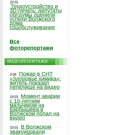
22.01
Трудоустройство и
3D-печать: депутаты
облдумы оценили
успехи Волжского
дома
соцобслуживания
Все
фоторепортажи
ВИДЕОРЕПОРТАЖИ
Пожар в СНТ
3.08
«Здоровье химика»:
житель показал
пепелище на видео
Момент аварии
19.03
с 10-летним
мальчиком на
Карбышева в
Волжском попал на
видео
В Волжском
23.01
эвакуировали