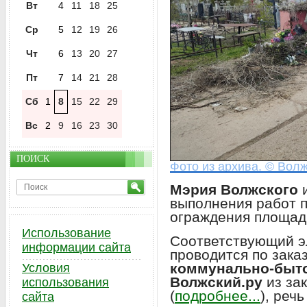
Вт
4
11
18
25
Ср
5
12
19
26
Чт
6
13
20
27
Пт
7
14
21
28
Сб
1
8
15
22
29
Вс
2
9
16
23
30
ПОИСК
Фото из архива. © Волж
Мэрия Волжского
и
выполнения работ п
ограждения площад
Использование
Соответствующий э
информации сайта
проводится по зака
коммунально-быто
Условия
Волжский.ру
из за
использования
(
подробнее...
), реч
сайта