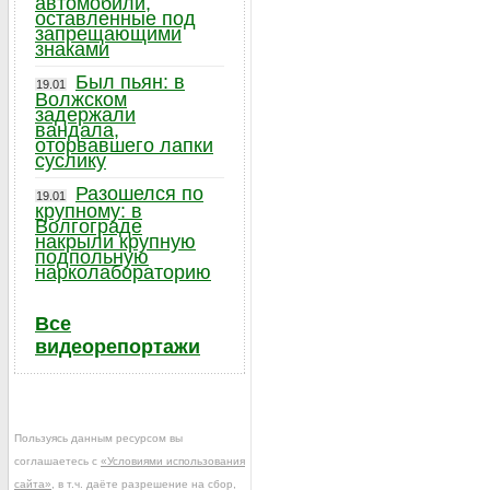
автомобили,
оставленные под
запрещающими
знаками
Был пьян: в
19.01
Волжском
задержали
вандала,
оторвавшего лапки
суслику
Разошелся по
19.01
крупному: в
Волгограде
накрыли крупную
подпольную
нарколабораторию
Все
видеорепортажи
Пользуясь данным ресурсом вы
соглашаетесь с
«Условиями использования
сайта»
, в т.ч. даёте разрешение на сбор,