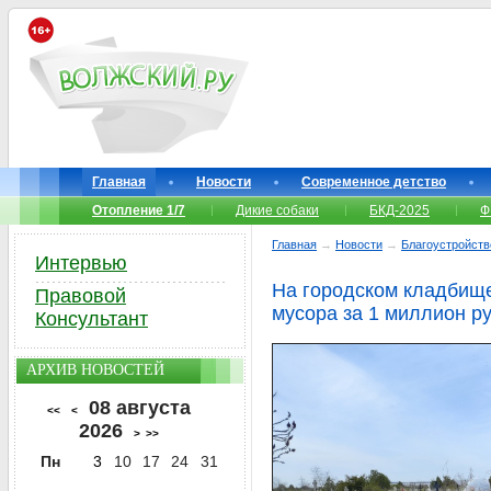
Главная
Новости
Современное детство
Отопление 1/7
Дикие собаки
БКД-2025
Ф
Главная
→
Новости
→
Благоустройств
Интервью
На городском кладбище
Правовой
мусора за 1 миллион р
Консультант
АРХИВ НОВОСТЕЙ
08 августа
<<
<
2026
>
>>
Пн
3
10
17
24
31