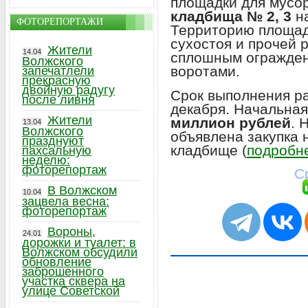
площадки для мусор
кладбища № 2, 3
н
ФОТОРЕПОРТАЖИ
Территорию площа
сухостоя и прочей 
Жители
14.04
сплошным огражден
Волжского
воротами.
запечатлели
прекрасную
двойную радугу
Срок выполнения ра
после ливня
декабря. Начальна
Жители
миллион рублей
. 
13.04
Волжского
объявлена закупка 
празднуют
кладбище (
подробне
пахсальную
неделю:
фоторепортаж
С
В Волжском
10.04
зацвела весна:
фоторепортаж
Вороны,
24.01
дорожки и туалет: в
Волжском обсудили
обновление
заброшенного
участка сквера на
улице Советской