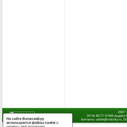
2007 
ЭЛ № ФС77-57666 выдано Р
На сайте Волжский.ру
Контакты: admin
@
volzsky.ru, (
используются файлы cookie
и
сервисы веб-аналитики