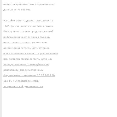
анализ и хранение своих персональных
данных, в т.ч. cookies.
На сайте могут содержаться ссылки на
СМИ, физлиц включённые Минюстом в
Реестр иностранных средств массовой
информации, выполняющих функции
иностранного агента
, упоминания
организаций деятельность которых
приостановлена в связи с осуществлением
ими экстремистской деятельности
или
ликвидированных / запрещённых по
основаниям, предусмотренным
Федеральным законом от 25.07.2002 №
114-ФЗ «О противодействии
экстремистской деятельности»
.