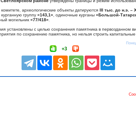
в
Светлоярском районе
утверждены границы и режим использован
 комитете, археологические объекты датируются
III тыс. до н.э. – X
, курганную группу
«143,1»
, одиночные курганы
«Большой-Татарск
анный могильник
«77/418»
.
ия установлены с целью сохранения памятника в первозданном в
риятия по сохранению памятника, но нельзя строить капитальные
Понед
+3