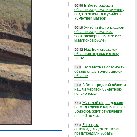
В Волгоградской
10:56
области задержали мужчину,
подозреваемого в убийстве
75-летней матери
Жители Волгоградской
10:19
области задолжали за
электроэнергию более 635
миллионов рублей
Над Волгоградской
09:32
областью отразили атаку
БПЛА
Беспилотная опасность
6.08
объявлена в Волгоградской
области
В Волгоградской области
6.08
нашли мертвой 87-летнюю
пенсионерку
Жителей ряда адресов
6.08
на Медведева и Карбышева в
Волжском ждут отключения
газа 20 августа
Еще трех
6.08
автовладельцев Волжского
предупредили убрать