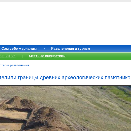
Сам себе журналист
Развлечения и туризм
КГС-2025
Местные инициативы
сство и развлечения
елили границы древних археологических памятнико