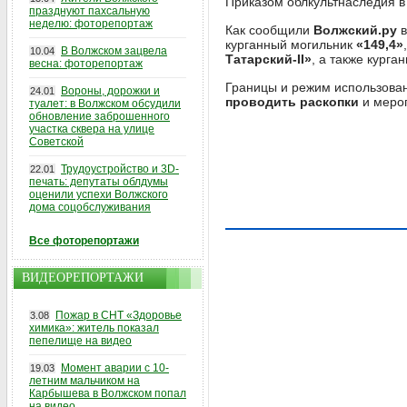
Приказом облкультнаследия 
празднуют пахсальную
неделю: фоторепортаж
Как сообщили
Волжский.ру
в
курганный могильник
«149,4»
В Волжском зацвела
10.04
Татарский-II»
, а также кург
весна: фоторепортаж
Границы и режим использован
Вороны, дорожки и
24.01
проводить раскопки
и мероп
туалет: в Волжском обсудили
обновление заброшенного
участка сквера на улице
Советской
Трудоустройство и 3D-
22.01
печать: депутаты облдумы
оценили успехи Волжского
дома соцобслуживания
Все фоторепортажи
ВИДЕОРЕПОРТАЖИ
Пожар в СНТ «Здоровье
3.08
химика»: житель показал
пепелище на видео
Момент аварии с 10-
19.03
летним мальчиком на
Карбышева в Волжском попал
на видео