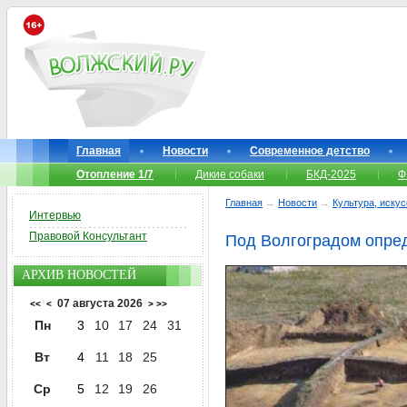
Главная
Новости
Современное детство
Отопление 1/7
Дикие собаки
БКД-2025
Ф
Главная
→
Новости
→
Культура, иску
Интервью
Правовой Консультант
Под Волгоградом опред
АРХИВ НОВОСТЕЙ
07 августа 2026
<<
<
>
>>
Пн
3
10
17
24
31
Вт
4
11
18
25
Ср
5
12
19
26