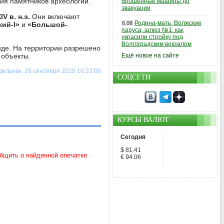
ия памятников археологии.
брошенные машины до
эвакуации
IV в. н.э.
Они включают
Родина-мать, Волжские
6.08
ий-I»
и
«Большой-
паруса, шлюз №1: как
украсили стройку под
Волгоградским вокзалом
иде. На территории разрешено
 объекты.
Ещё новое на сайте
ельник, 29 сентября 2025 16:22:06
СОЦСЕТИ
КУРСЫ ВАЛЮТ
Сегодня
$ 81.41
€ 94.06