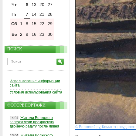
Чт
6
13
20
27
Пт
7
14
21
28
Сб
1
8
15
22
29
Вс
2
9
16
23
30
ПОИСК
Использование информации
сайта
Условия использования сайта
ФОТОРЕПОРТАЖИ
Жители Волжского
14.04
запечатлели прекрасную
двойную радугу после ливня
© Волжский.ру, Комитет государст
Жители Волжского
13.04