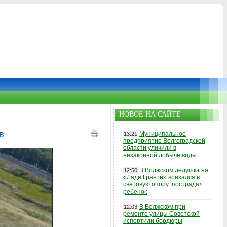
НОВОЕ НА САЙТЕ
в
Муниципальное
13:21
предприятие Волгоградской
области уличили в
незаконной добыче воды
В Волжском дедушка на
12:50
«Ладе Гранте» врезался в
световую опору: пострадал
ребенок
В Волжском при
12:03
ремонте улицы Советской
испортили бордюры