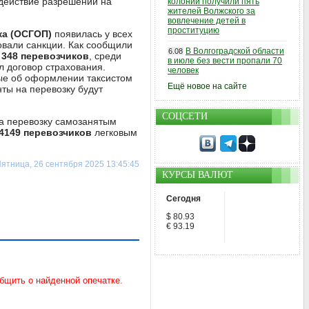
 действие разрешений на
колонии получили пять
жителей Волжского за
вовлечение детей в
проституцию
ка (ОСГОП)
появилась у всех
овали санкции. Как сообщили
В Волгоградской области
6.08
и
348 перевозчиков
, среди
в июле без вести пропали 70
 договор страхования.
человек
ные об оформлении таксистом
Ещё новое на сайте
ты на перевозку будут
СОЦСЕТИ
а перевозку самозанятым
4149 перевозчиков
легковым
ятница, 26 сентября 2025 13:45:45
КУРСЫ ВАЛЮТ
Сегодня
$ 80.93
€ 93.19