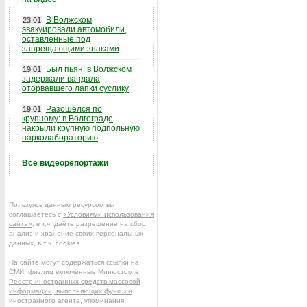
В Волжском
23.01
эвакуировали автомобили,
оставленные под
запрещающими знаками
Был пьян: в Волжском
19.01
задержали вандала,
оторвавшего лапки суслику
Разошелся по
19.01
крупному: в Волгограде
накрыли крупную подпольную
нарколабораторию
Все видеорепортажи
Пользуясь данным ресурсом вы
соглашаетесь с
«Условиями использования
сайта»
, в т.ч. даёте разрешение на сбор,
анализ и хранение своих персональных
данных, в т.ч. cookies.
На сайте могут содержаться ссылки на
СМИ, физлиц включённые Минюстом в
Реестр иностранных средств массовой
информации, выполняющих функции
иностранного агента
, упоминания