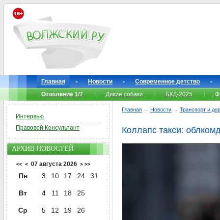
Главная
Новости
Современное детство
Отопление 1/7
Дикие собаки
БКД-2025
Ф
Главная
→
Новости
→
Транспорт и до
Интервью
Правовой Консультант
Коллапс такси: облком
АРХИВ НОВОСТЕЙ
07 августа 2026
<<
<
>
>>
Пн
3
10
17
24
31
Вт
4
11
18
25
Ср
5
12
19
26