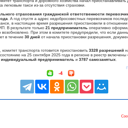
митет транспорта и дорожного хозяйства начал приостанавливать
а легковым такси из-за отсутствия страховки.
ельного страхования гражданской ответственности перевозчи
года
. А год спустя а адрес недобросовестных перевозчиков послед
ансе, в настоящее время разрешения приостановили в отношени
ИП. В результате только
21 предприниматель
оперативно оформил
 возобновлено. При этом в комитете предупредили, что если дан
тет в течение
30 дней
от начала приостановки разрешения, докумен
, комитет транспорта готовится приостановить
3328 разрешений
н
 состоянию на 25 сентября 2025 года в регионе в реестр включены
1 индивидуальный предприниматель
и
3787 самозанятых
.
П
-4