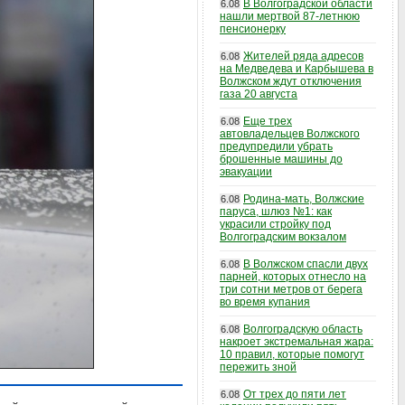
В Волгоградской области
6.08
нашли мертвой 87-летнюю
пенсионерку
Жителей ряда адресов
6.08
на Медведева и Карбышева в
Волжском ждут отключения
газа 20 августа
Еще трех
6.08
автовладельцев Волжского
предупредили убрать
брошенные машины до
эвакуации
Родина-мать, Волжские
6.08
паруса, шлюз №1: как
украсили стройку под
Волгоградским вокзалом
В Волжском спасли двух
6.08
парней, которых отнесло на
три сотни метров от берега
во время купания
Волгоградскую область
6.08
накроет экстремальная жара:
10 правил, которые помогут
пережить зной
От трех до пяти лет
6.08