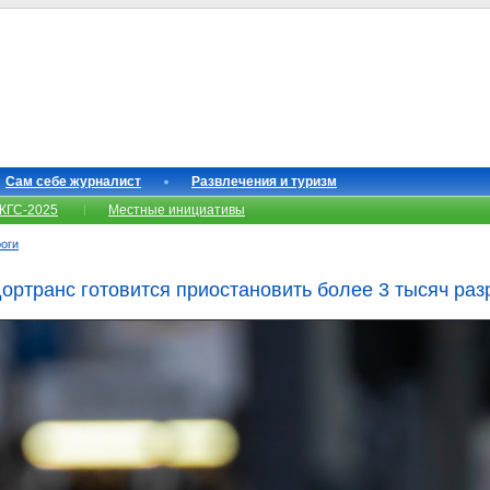
Сам себе журналист
Развлечения и туризм
КГС-2025
Местные инициативы
роги
дортранс готовится приостановить более 3 тысяч ра