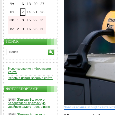
Чт
6
13
20
27
Пт
7
14
21
28
Сб
1
8
15
22
29
Вс
2
9
16
23
30
ПОИСК
Использование информации
сайта
Условия использования сайта
ФОТОРЕПОРТАЖИ
Жители Волжского
14.04
запечатлели прекрасную
двойную радугу после ливня
Фото из архива. © birgl с сайта Pix
Жители Волжского
13.04