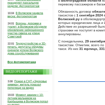
В
Волгоградской области
ко
празднуют пахсальную
перевозку пассажиров и багаж
неделю: фоторепортаж
Обязанность договор
обязат
В Волжском зацвела
10.04
таксистов с
1 сентября 2024 
весна: фоторепортаж
Волжский.ру
в оболкомдортр
которых юридические лица и 
Вороны, дорожки и
24.01
Действие их разрешений было
туалет: в Волжском обсудили
обновление заброшенного
страховки не поступят в коми
участка сквера на улице
аннулированы.
Советской
С понедельника,
29 сентября
Трудоустройство и 3D-
22.01
таксистам. Отметим, всего по
печать: депутаты облдумы
такси. Из них
31 юрлицо, 33
оценили успехи Волжского
дома соцобслуживания
Все фоторепортажи
ВИДЕОРЕПОРТАЖИ
Пожар в СНТ «Здоровье
3.08
химика»: житель показал
пепелище на видео
Момент аварии с 10-
19.03
летним мальчиком на
Карбышева в Волжском попал
на видео