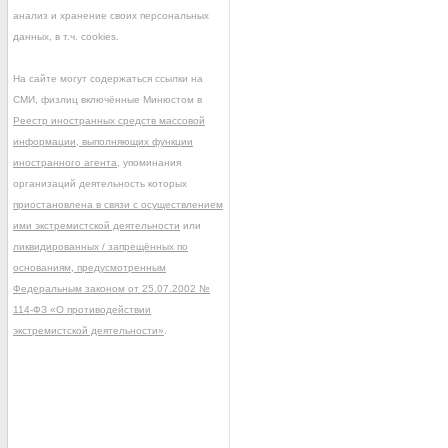
анализ и хранение своих персональных
данных, в т.ч. cookies.
На сайте могут содержаться ссылки на
СМИ, физлиц включённые Минюстом в
Реестр иностранных средств массовой
информации, выполняющих функции
иностранного агента
, упоминания
организаций деятельность которых
приостановлена в связи с осуществлением
ими экстремистской деятельности
или
ликвидированных / запрещённых по
основаниям, предусмотренным
Федеральным законом от 25.07.2002 №
114-ФЗ «О противодействии
экстремистской деятельности»
.