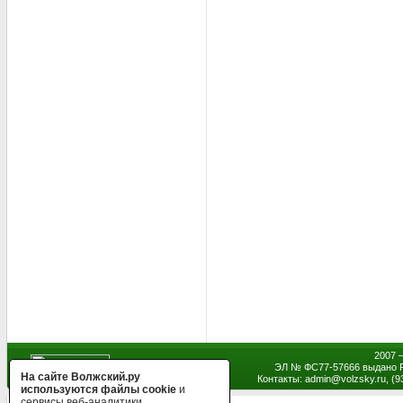
2007 
ЭЛ № ФС77-57666 выдано Р
На сайте Волжский.ру
Контакты: admin
@
volzsky.ru, (
используются файлы cookie
и
сервисы веб-аналитики