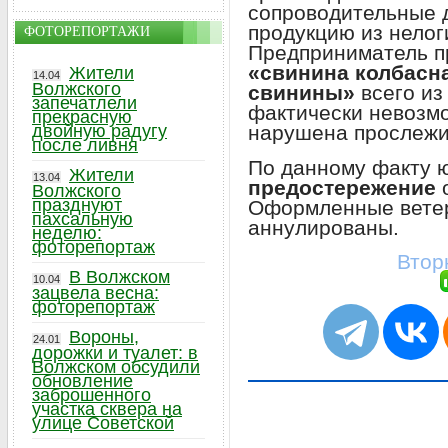
сопроводительные 
продукцию из нелог
ФОТОРЕПОРТАЖИ
Предприниматель 
«свинина колбасн
Жители
14.04
Волжского
свинины»
всего и
запечатлели
фактически невозмо
прекрасную
нарушена прослежи
двойную радугу
после ливня
По данному факту 
Жители
13.04
предостережение
о
Волжского
празднуют
Оформленные вете
пахсальную
аннулированы.
неделю:
фоторепортаж
Втор
В Волжском
10.04
зацвела весна:
фоторепортаж
Вороны,
24.01
дорожки и туалет: в
Волжском обсудили
обновление
заброшенного
участка сквера на
улице Советской