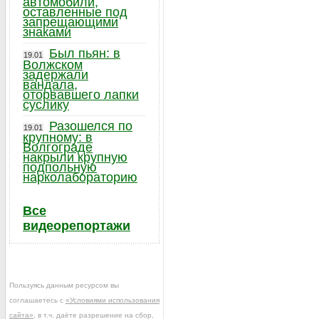
автомобили,
оставленные под
запрещающими
знаками
Был пьян: в
19.01
Волжском
задержали
вандала,
оторвавшего лапки
суслику
Разошелся по
19.01
крупному: в
Волгограде
накрыли крупную
подпольную
нарколабораторию
Все
видеорепортажи
Пользуясь данным ресурсом вы
соглашаетесь с
«Условиями использования
сайта»
, в т.ч. даёте разрешение на сбор,