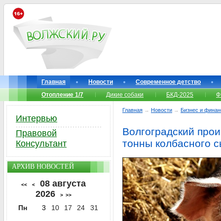
Главная
Новости
Современное детство
Отопление 1/7
Дикие собаки
БКД-2025
Ф
Главная
→
Новости
→
Бизнес и фина
Интервью
Волгоградский про
Правовой
тонны колбасного с
Консультант
АРХИВ НОВОСТЕЙ
08 августа
<<
<
2026
>
>>
Пн
3
10
17
24
31