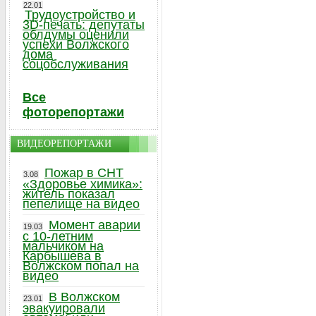
22.01
Трудоустройство и
3D-печать: депутаты
облдумы оценили
успехи Волжского
дома
соцобслуживания
Все
фоторепортажи
ВИДЕОРЕПОРТАЖИ
Пожар в СНТ
3.08
«Здоровье химика»:
житель показал
пепелище на видео
Момент аварии
19.03
с 10-летним
мальчиком на
Карбышева в
Волжском попал на
видео
В Волжском
23.01
эвакуировали