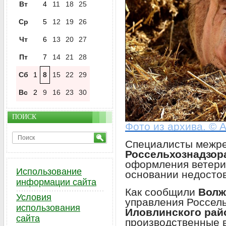
Вт
4
11
18
25
Ср
5
12
19
26
Чт
6
13
20
27
Пт
7
14
21
28
Сб
1
8
15
22
29
Вс
2
9
16
23
30
ПОИСК
Фото из архива. © A
Специалисты межре
Россельхознадзор
оформления ветери
Использование
основании недосто
информации сайта
Как сообщили
Волж
Условия
управления Россель
использования
Иловлинского рай
сайта
производственные 