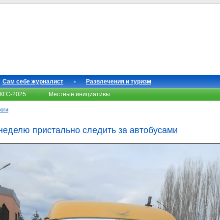
Сам себе журналист
Развлечения и туризм
КГС-2025
Местные инициативы
роги
неделю пристально следить за автобусами