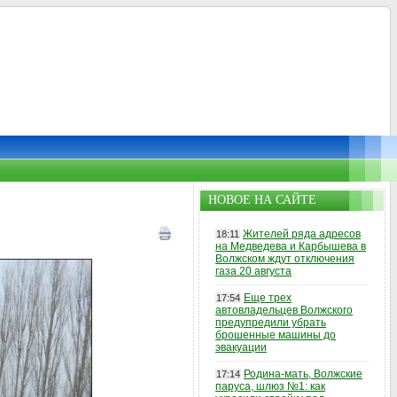
НОВОЕ НА САЙТЕ
Жителей ряда адресов
18:11
на Медведева и Карбышева в
Волжском ждут отключения
газа 20 августа
Еще трех
17:54
автовладельцев Волжского
предупредили убрать
брошенные машины до
эвакуации
Родина-мать, Волжские
17:14
паруса, шлюз №1: как