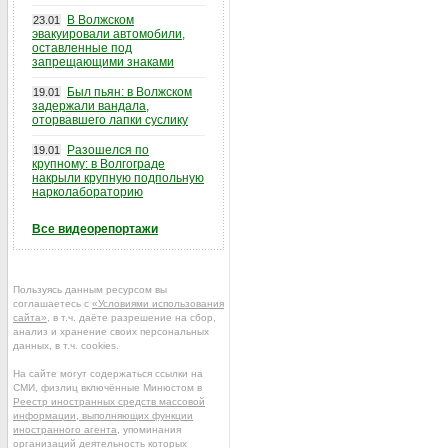
В Волжском
23.01
эвакуировали автомобили,
оставленные под
запрещающими знаками
Был пьян: в Волжском
19.01
задержали вандала,
оторвавшего лапки суслику
Разошелся по
19.01
крупному: в Волгограде
накрыли крупную подпольную
нарколабораторию
Все видеорепортажи
Пользуясь данным ресурсом вы
соглашаетесь с
«Условиями использования
сайта»
, в т.ч. даёте разрешение на сбор,
анализ и хранение своих персональных
данных, в т.ч. cookies.
На сайте могут содержаться ссылки на
СМИ, физлиц включённые Минюстом в
Реестр иностранных средств массовой
информации, выполняющих функции
иностранного агента
, упоминания
организаций деятельность которых