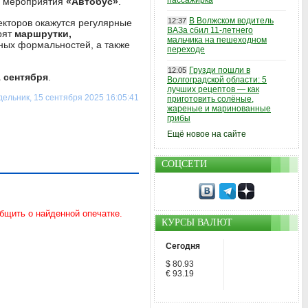
пассажирка
о мероприятия
«Автобус»
.
В Волжском водитель
12:37
екторов окажутся регулярные
ВАЗа сбил 11-летнего
рят
маршрутки,
мальчика на пешеходном
ных формальностей, а также
переходе
Грузди пошли в
12:05
1 сентября
.
Волгоградской области: 5
лучших рецептов — как
ельник, 15 сентября 2025 16:05:41
приготовить солёные,
жареные и маринованные
грибы
Ещё новое на сайте
СОЦСЕТИ
КУРСЫ ВАЛЮТ
Сегодня
$ 80.93
€ 93.19