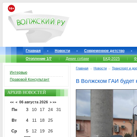
Главная
Новости
Современное детство
Отопление 1/7
Дикие собаки
БКД-2025
Ф
Главная
→
Новости
→
Транспорт и до
Интервью
Правовой Консультант
В Волжском ГАИ будет 
АРХИВ НОВОСТЕЙ
06 августа 2026
<<
<
>
>>
Пн
3
10
17
24
31
Вт
4
11
18
25
Ср
5
12
19
26