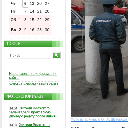
Чт
6
13
20
27
Пт
7
14
21
28
Сб
1
8
15
22
29
Вс
2
9
16
23
30
ПОИСК
Использование информации
сайта
Условия использования сайта
ФОТОРЕПОРТАЖИ
Жители Волжского
14.04
запечатлели прекрасную
двойную радугу после ливня
Фото из архива. © ОГИБДД города
Жители Волжского
13.04