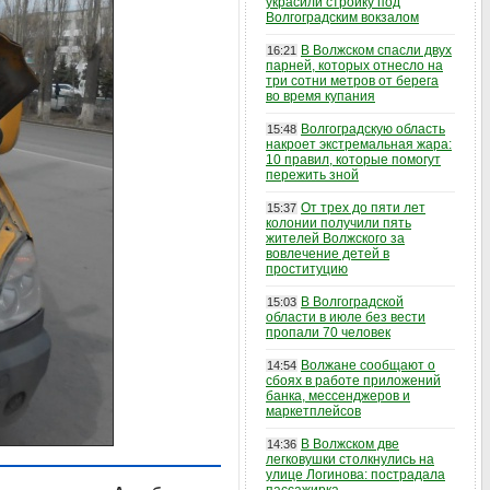
украсили стройку под
Волгоградским вокзалом
В Волжском спасли двух
16:21
парней, которых отнесло на
три сотни метров от берега
во время купания
Волгоградскую область
15:48
накроет экстремальная жара:
10 правил, которые помогут
пережить зной
От трех до пяти лет
15:37
колонии получили пять
жителей Волжского за
вовлечение детей в
проституцию
В Волгоградской
15:03
области в июле без вести
пропали 70 человек
Волжане сообщают о
14:54
сбоях в работе приложений
банка, мессенджеров и
маркетплейсов
В Волжском две
14:36
легковушки столкнулись на
улице Логинова: пострадала