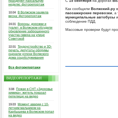
С
15 сентября
на дорогах
Во
празднуют пахсальную
неделю: фоторепортаж
Как сообщили
Волжский.ру
в
В Волжском зацвела
10.04
пассажирские перевозки
, а
весна: фоторепортаж
муниципальные автобусы
и
соблюдение ПДД.
Вороны, дорожки и
24.01
туалет: в Волжском обсудили
Массовые проверки будут про
обновление заброшенного
участка сквера на улице
Советской
Трудоустройство и 3D-
22.01
печать: депутаты облдумы
оценили успехи Волжского
дома соцобслуживания
Все фоторепортажи
ВИДЕОРЕПОРТАЖИ
Пожар в СНТ «Здоровье
3.08
химика»: житель показал
пепелище на видео
Момент аварии с 10-
19.03
летним мальчиком на
Карбышева в Волжском попал
на видео