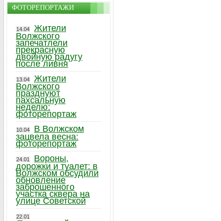
ФОТОРЕПОРТАЖИ
Жители
14.04
Волжского
запечатлели
прекрасную
двойную радугу
после ливня
Жители
13.04
Волжского
празднуют
пахсальную
неделю:
фоторепортаж
В Волжском
10.04
зацвела весна:
фоторепортаж
Вороны,
24.01
дорожки и туалет: в
Волжском обсудили
обновление
заброшенного
участка сквера на
улице Советской
22.01