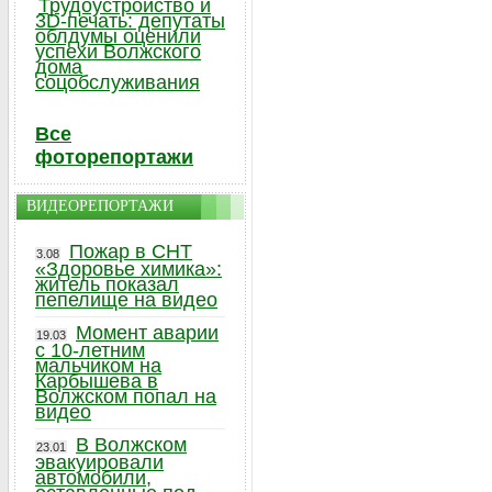
Трудоустройство и
3D-печать: депутаты
облдумы оценили
успехи Волжского
дома
соцобслуживания
Все
фоторепортажи
ВИДЕОРЕПОРТАЖИ
Пожар в СНТ
3.08
«Здоровье химика»:
житель показал
пепелище на видео
Момент аварии
19.03
с 10-летним
мальчиком на
Карбышева в
Волжском попал на
видео
В Волжском
23.01
эвакуировали
автомобили,