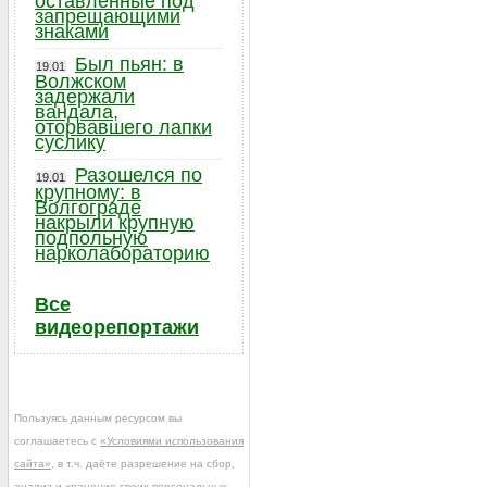
оставленные под
запрещающими
знаками
Был пьян: в
19.01
Волжском
задержали
вандала,
оторвавшего лапки
суслику
Разошелся по
19.01
крупному: в
Волгограде
накрыли крупную
подпольную
нарколабораторию
Все
видеорепортажи
Пользуясь данным ресурсом вы
соглашаетесь с
«Условиями использования
сайта»
, в т.ч. даёте разрешение на сбор,
анализ и хранение своих персональных