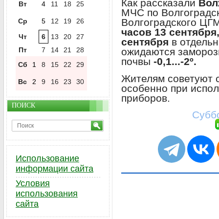
Как рассказали
Вол
Вт
4
11
18
25
МЧС по Волгоградск
Волгоградского ЦГ
Ср
5
12
19
26
часов 13 сентября,
Чт
6
13
20
27
сентября
в отдельн
Пт
7
14
21
28
ожидаются заморозк
почвы
-0,1...-2º.
Сб
1
8
15
22
29
Жителям советуют 
Вс
2
9
16
23
30
особенно при испо
приборов.
ПОИСК
Суббо
Использование
информации сайта
Условия
использования
сайта