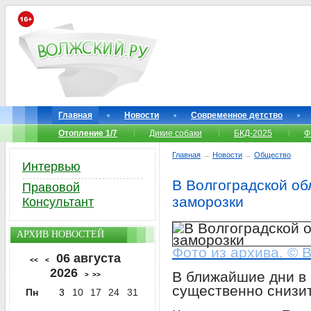
Главная
Новости
Современное детство
Отопление 1/7
Дикие собаки
БКД-2025
Ф
Главная
→
Новости
→
Общество
Интервью
В Волгоградской об
Правовой
заморозки
Консультант
АРХИВ НОВОСТЕЙ
Фото из архива. © 
06 августа
<<
<
2026
В ближайшие дни в
>
>>
существенно снизит
Пн
3
10
17
24
31