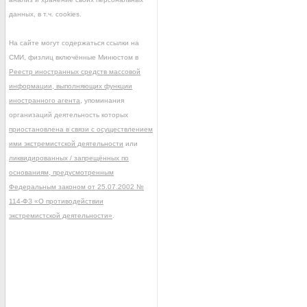
данных, в т.ч. cookies.
На сайте могут содержаться ссылки на
СМИ, физлиц включённые Минюстом в
Реестр иностранных средств массовой
информации, выполняющих функции
иностранного агента
, упоминания
организаций деятельность которых
приостановлена в связи с осуществлением
ими экстремистской деятельности
или
ликвидированных / запрещённых по
основаниям, предусмотренным
Федеральным законом от 25.07.2002 №
114-ФЗ «О противодействии
экстремистской деятельности»
.