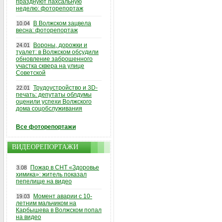
празднуют пахсальную
неделю: фоторепортаж
В Волжском зацвела
10.04
весна: фоторепортаж
Вороны, дорожки и
24.01
туалет: в Волжском обсудили
обновление заброшенного
участка сквера на улице
Советской
Трудоустройство и 3D-
22.01
печать: депутаты облдумы
оценили успехи Волжского
дома соцобслуживания
Все фоторепортажи
ВИДЕОРЕПОРТАЖИ
Пожар в СНТ «Здоровье
3.08
химика»: житель показал
пепелище на видео
Момент аварии с 10-
19.03
летним мальчиком на
Карбышева в Волжском попал
на видео