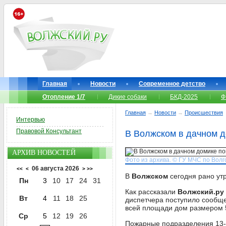
Главная
Новости
Современное детство
Отопление 1/7
Дикие собаки
БКД-2025
Ф
Главная
→
Новости
→
Происшествия
Интервью
Правовой Консультант
В Волжском в дачном 
АРХИВ НОВОСТЕЙ
Фото из архива. © ГУ МЧС по Волг
06 августа 2026
<<
<
>
>>
В
Волжском
сегодня рано ут
Пн
3
10
17
24
31
Как рассказали
Волжский.ру
Вт
4
11
18
25
диспетчера поступило сообщ
всей площади дом размером 5
Ср
5
12
19
26
Пожарные подразделения 13-й