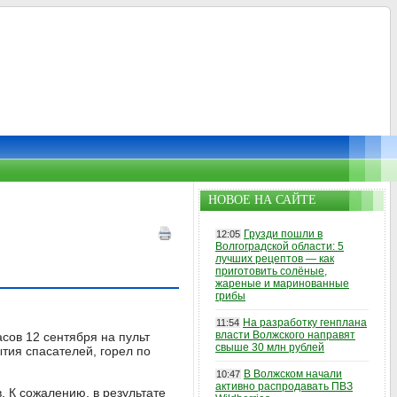
НОВОЕ НА САЙТЕ
Грузди пошли в
12:05
Волгоградской области: 5
лучших рецептов — как
приготовить солёные,
жареные и маринованные
грибы
На разработку генплана
11:54
власти Волжского направят
часов 12 сентября на пульт
свыше 30 млн рублей
тия спасателей, горел по
В Волжском начали
10:47
активно распродавать ПВЗ
 К сожалению, в результате