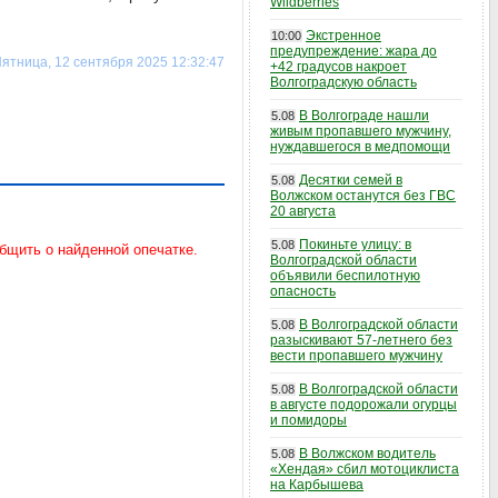
Wildberries
Экстренное
10:00
предупреждение: жара до
ятница, 12 сентября 2025 12:32:47
+42 градусов накроет
Волгоградскую область
В Волгограде нашли
5.08
живым пропавшего мужчину,
нуждавшегося в медпомощи
Десятки семей в
5.08
Волжском останутся без ГВС
20 августа
Покиньте улицу: в
5.08
Волгоградской области
объявили беспилотную
опасность
В Волгоградской области
5.08
разыскивают 57-летнего без
вести пропавшего мужчину
В Волгоградской области
5.08
в августе подорожали огурцы
и помидоры
В Волжском водитель
5.08
«Хендая» сбил мотоциклиста
на Карбышева