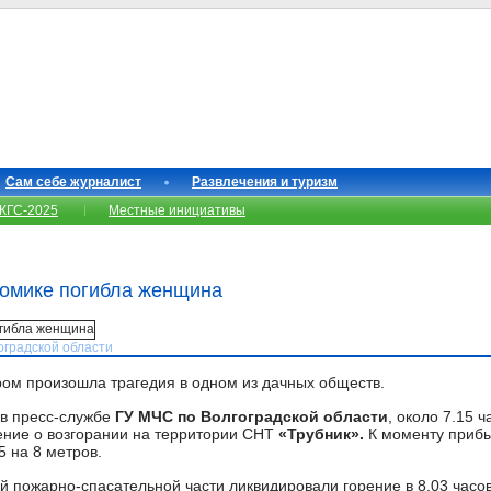
Сам себе журналист
Развлечения и туризм
КГС-2025
Местные инициативы
домике погибла женщина
оградской области
ром произошла трагедия в одном из дачных обществ.
в пресс-службе
ГУ МЧС по Волгоградской области
, около 7.15 
ение о возгорании на территории СНТ
«Трубник».
К моменту прибы
 на 8 метров.
 пожарно-спасательной части ликвидировали горение в 8.03 часов.