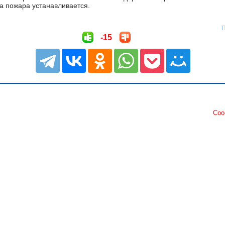
а пожара устанавливается.
П
-15