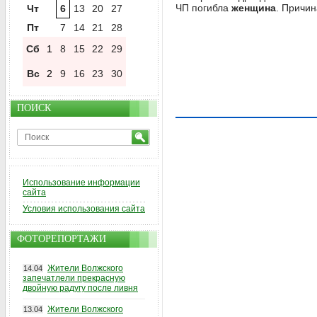
ЧП погибла
женщина
. Причин
Чт
6
13
20
27
Пт
7
14
21
28
Сб
1
8
15
22
29
Вс
2
9
16
23
30
ПОИСК
Использование информации
сайта
Условия использования сайта
ФОТОРЕПОРТАЖИ
Жители Волжского
14.04
запечатлели прекрасную
двойную радугу после ливня
Жители Волжского
13.04