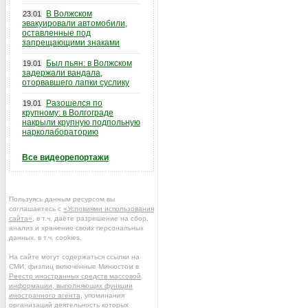
В Волжском
23.01
эвакуировали автомобили,
оставленные под
запрещающими знаками
Был пьян: в Волжском
19.01
задержали вандала,
оторвавшего лапки суслику
Разошелся по
19.01
крупному: в Волгограде
накрыли крупную подпольную
нарколабораторию
Все видеорепортажи
Пользуясь данным ресурсом вы
соглашаетесь с
«Условиями использования
сайта»
, в т.ч. даёте разрешение на сбор,
анализ и хранение своих персональных
данных, в т.ч. cookies.
На сайте могут содержаться ссылки на
СМИ, физлиц включённые Минюстом в
Реестр иностранных средств массовой
информации, выполняющих функции
иностранного агента
, упоминания
организаций деятельность которых