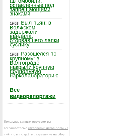
автомобили,
оставленные под
запрещающими
знаками
Был пьян: в
19.01
Волжском
задержали
вандала,
оторвавшего лапки
суслику
Разошелся по
19.01
крупному: в
Волгограде
накрыли крупную
подпольную
нарколабораторию
Все
видеорепортажи
Пользуясь данным ресурсом вы
соглашаетесь с
«Условиями использования
сайта»
, в т.ч. даёте разрешение на сбор,