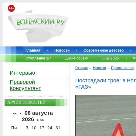
Главная
Новости
Современное детство
Отопление 1/7
Дикие собаки
БКД-2025
Ф
Главная
→
Новости
→
Происшествия
Интервью
Пострадали трое: в Во
Правовой
«ГАЗ»
Консультант
АРХИВ НОВОСТЕЙ
08 августа
<<
<
2026
>
>>
Пн
3
10
17
24
31