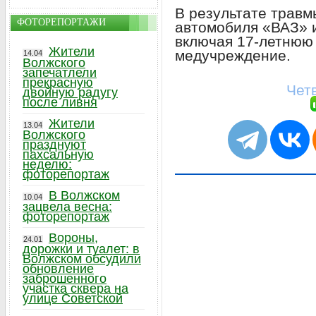
В результате травм
ФОТОРЕПОРТАЖИ
автомобиля «ВАЗ» и
включая 17-летнюю 
Жители
медучреждение.
14.04
Волжского
запечатлели
прекрасную
Четв
двойную радугу
после ливня
Жители
13.04
Волжского
празднуют
пахсальную
неделю:
фоторепортаж
В Волжском
10.04
зацвела весна:
фоторепортаж
Вороны,
24.01
дорожки и туалет: в
Волжском обсудили
обновление
заброшенного
участка сквера на
улице Советской