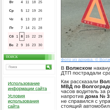
Вт
4
11
18
25
Ср
5
12
19
26
Чт
6
13
20
27
Пт
7
14
21
28
Сб
1
8
15
22
29
Вс
2
9
16
23
30
ПОИСК
Фото из архива. © Волж
В
Волжском
накан
ДТП пострадали сра
Как рассказали
Вол
Использование
МВД по Волгоград
информации сайта
часов водитель за 
напротив
дома № 3
Условия
не справился с упр
использования
стоящий автомобил
сайта