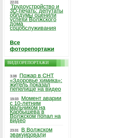
22.01
Трудоустройство и
3D-печать: депутаты
облдумы оценили
успехи Волжского
дома
соцобслуживания
Все
фоторепортажи
ВИДЕОРЕПОРТАЖИ
Пожар в СНТ
3.08
«Здоровье химика»:
житель показал
пепелище на видео
Момент аварии
19.03
с 10-летним
мальчиком на
Карбышева в
Волжском попал на
видео
В Волжском
23.01
эвакуировали