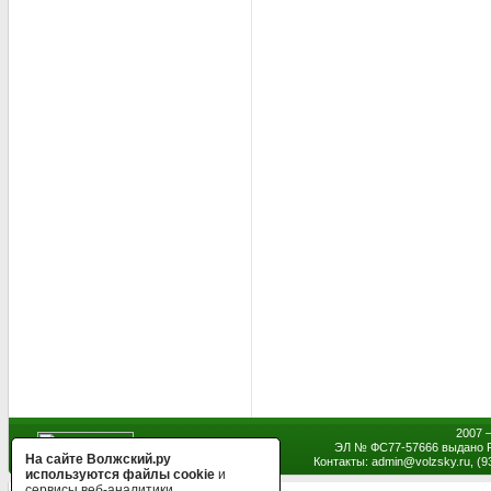
2007 
ЭЛ № ФС77-57666 выдано Р
На сайте Волжский.ру
Контакты: admin
@
volzsky.ru, (
используются файлы cookie
и
сервисы веб-аналитики