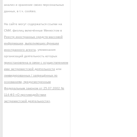
анализ и хранение своих персональных
данных, в т.ч. cookies.
На сайте могут содержаться ссылки на
СМИ, физлиц включённые Минюстом в
Реестр иностранных средств массовой
информации, выполняющих функции
иностранного агента
, упоминания
организаций деятельность которых
приостановлена в связи с осуществлением
ими экстремистской деятельности
или
ликвидированных / запрещённых по
основаниям, предусмотренным
Федеральным законом от 25.07.2002 №
114-ФЗ «О противодействии
экстремистской деятельности»
.