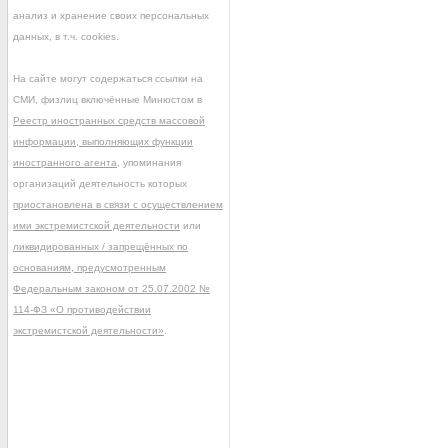
анализ и хранение своих персональных
данных, в т.ч. cookies.
На сайте могут содержаться ссылки на
СМИ, физлиц включённые Минюстом в
Реестр иностранных средств массовой
информации, выполняющих функции
иностранного агента
, упоминания
организаций деятельность которых
приостановлена в связи с осуществлением
ими экстремистской деятельности
или
ликвидированных / запрещённых по
основаниям, предусмотренным
Федеральным законом от 25.07.2002 №
114-ФЗ «О противодействии
экстремистской деятельности»
.