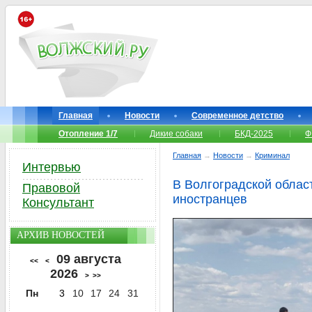
Главная
Новости
Современное детство
Отопление 1/7
Дикие собаки
БКД-2025
Ф
Главная
→
Новости
→
Криминал
Интервью
В Волгоградской облас
Правовой
иностранцев
Консультант
АРХИВ НОВОСТЕЙ
09 августа
<<
<
2026
>
>>
Пн
3
10
17
24
31