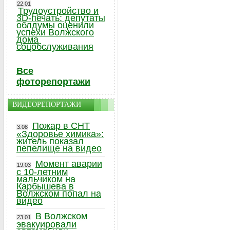
22.01
Трудоустройство и
3D-печать: депутаты
облдумы оценили
успехи Волжского
дома
соцобслуживания
Все
фоторепортажи
ВИДЕОРЕПОРТАЖИ
Пожар в СНТ
3.08
«Здоровье химика»:
житель показал
пепелище на видео
Момент аварии
19.03
с 10-летним
мальчиком на
Карбышева в
Волжском попал на
видео
В Волжском
23.01
эвакуировали