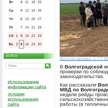
Вт
4
11
18
25
Ср
5
12
19
26
Чт
6
13
20
27
Пт
7
14
21
28
Сб
1
8
15
22
29
Вс
2
9
16
23
30
ПОИСК
Фото из архива. © ГУ 
В
Волгоградской о
проверки по соблю
законодательства.
Использование
Как рассказали
Вол
информации сайта
МВД по Волгоград
неделе рейды пров
Условия
сельскохозяйственн
использования
работы (в тепличны
сайта