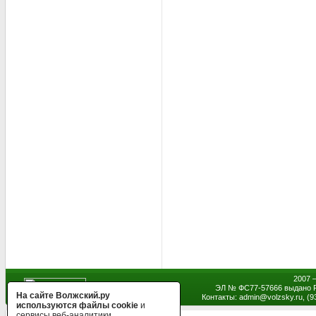
2007 
ЭЛ № ФС77-57666 выдано Р
На сайте Волжский.ру
Контакты: admin
@
volzsky.ru, (
используются файлы cookie
и
сервисы веб-аналитики