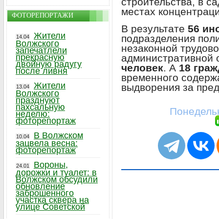
строительства, в с
местах концентраци
ФОТОРЕПОРТАЖИ
В результате
56 ин
Жители
подразделения пол
14.04
Волжского
незаконной трудово
запечатлели
административной 
прекрасную
двойную радугу
человек
. А
18 гра
после ливня
временного содерж
Жители
выдворения за пре
13.04
Волжского
празднуют
пахсальную
Понедельн
неделю:
фоторепортаж
В Волжском
10.04
зацвела весна:
фоторепортаж
Вороны,
24.01
дорожки и туалет: в
Волжском обсудили
обновление
заброшенного
участка сквера на
улице Советской