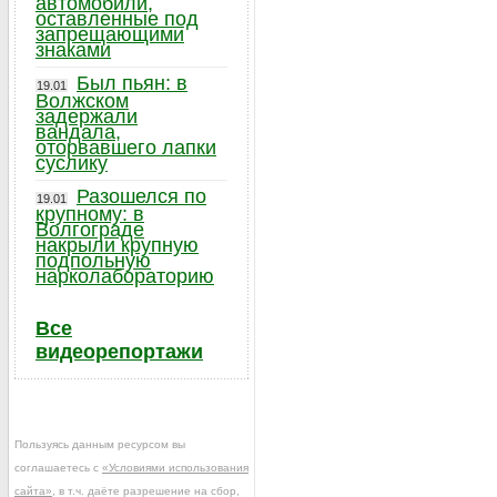
автомобили,
оставленные под
запрещающими
знаками
Был пьян: в
19.01
Волжском
задержали
вандала,
оторвавшего лапки
суслику
Разошелся по
19.01
крупному: в
Волгограде
накрыли крупную
подпольную
нарколабораторию
Все
видеорепортажи
Пользуясь данным ресурсом вы
соглашаетесь с
«Условиями использования
сайта»
, в т.ч. даёте разрешение на сбор,