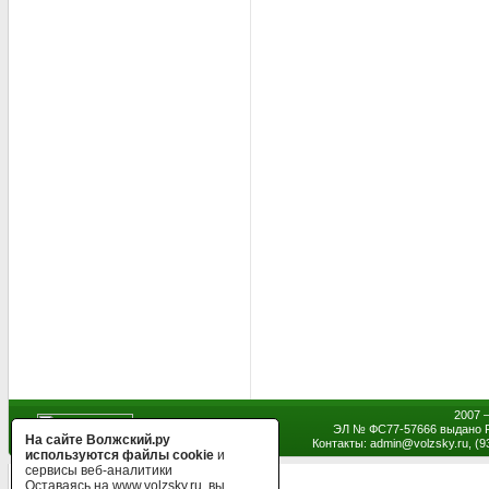
2007 
ЭЛ № ФС77-57666 выдано Р
На сайте Волжский.ру
Контакты: admin
@
volzsky.ru, (
используются файлы cookie
и
сервисы веб-аналитики
Оставаясь на www.volzsky.ru, вы