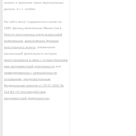
анализ и хранение своих персональных
данных, в т.ч. cookies.
На сайте могут содержаться ссылки на
СМИ, физлиц включённые Минюстом в
Реестр иностранных средств массовой
информации, выполняющих функции
иностранного агента
, упоминания
организаций деятельность которых
приостановлена в связи с осуществлением
ими экстремистской деятельности
или
ликвидированных / запрещённых по
основаниям, предусмотренным
Федеральным законом от 25.07.2002 №
114-ФЗ «О противодействии
экстремистской деятельности»
.