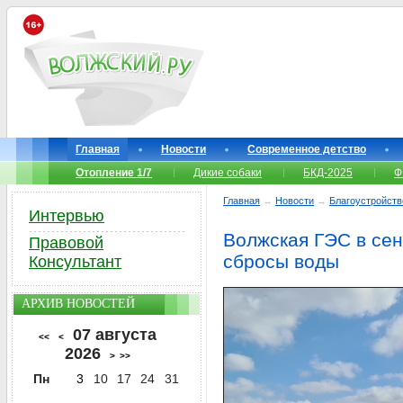
Главная
Новости
Современное детство
Отопление 1/7
Дикие собаки
БКД-2025
Ф
Главная
→
Новости
→
Благоустройств
Интервью
Волжская ГЭС в сен
Правовой
сбросы воды
Консультант
АРХИВ НОВОСТЕЙ
07 августа
<<
<
2026
>
>>
Пн
3
10
17
24
31