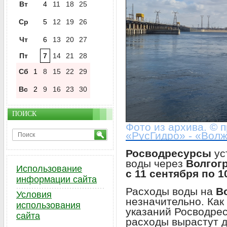
Вт
4
11
18
25
Ср
5
12
19
26
Чт
6
13
20
27
Пт
7
14
21
28
Сб
1
8
15
22
29
Вс
2
9
16
23
30
ПОИСК
Фото из архива. ©
«РусГидро» - «Вол
Росводресурсы
ус
воды через
Волгог
Использование
с 11 сентября по 1
информации сайта
Расходы воды на
Во
Условия
незначительно. Как
использования
указаний Росводре
сайта
расходы вырастут 