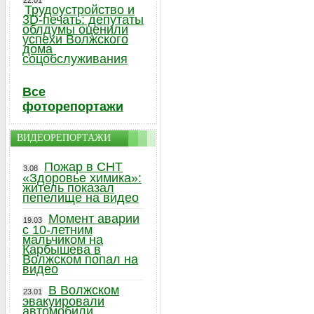
22.01
Трудоустройство и
3D-печать: депутаты
облдумы оценили
успехи Волжского
дома
соцобслуживания
Все
фоторепортажи
ВИДЕОРЕПОРТАЖИ
Пожар в СНТ
3.08
«Здоровье химика»:
житель показал
пепелище на видео
Момент аварии
19.03
с 10-летним
мальчиком на
Карбышева в
Волжском попал на
видео
В Волжском
23.01
эвакуировали
автомобили,