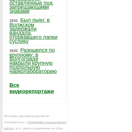
оставленные под
запрещающими
знаками
Был пьян: в
19.01
Волжском
задержали
вандала,
оторвавшего лапки
суслику
Разошелся по
19.01
крупному: в
Волгограде
накрыли крупную
подпольную
нарколабораторию
Все
видеорепортажи
Пользуясь данным ресурсом вы
соглашаетесь с
«Условиями использования
сайта»
, в т.ч. даёте разрешение на сбор,