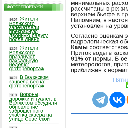
минимальных расх
ФОТОРЕПОРТАЖИ
рассчитаны в режи
верхнем бьефе в п
Жители
Напомним, в насто
14.04
Волжского
установлен на уро
запечатлели
прекрасную
Согласно оценкам э
двойную радугу
после ливня
гидрологическая об
Камы
соответствов
Жители
13.04
Приток воды в каск
Волжского
празднуют
91%
от нормы. В
се
пахсальную
метеорологов, прит
неделю:
фоторепортаж
приближен к норма
В Волжском
10.04
Пятни
зацвела весна:
фоторепортаж
Вороны,
24.01
дорожки и туалет: в
Волжском обсудили
обновление
заброшенного
участка сквера на
улице Советской