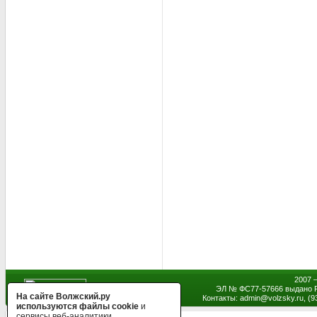
2007 
ЭЛ № ФС77-57666 выдано Р
На сайте Волжский.ру
Контакты: admin
@
volzsky.ru, (
используются файлы cookie
и
сервисы веб-аналитики