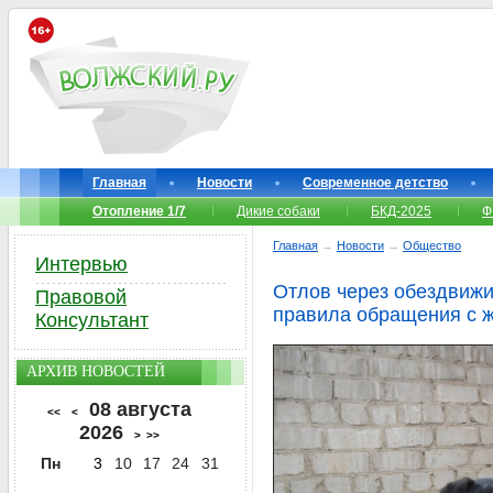
Главная
Новости
Современное детство
Отопление 1/7
Дикие собаки
БКД-2025
Ф
Главная
→
Новости
→
Общество
Интервью
Отлов через обездвижи
Правовой
правила обращения с 
Консультант
АРХИВ НОВОСТЕЙ
08 августа
<<
<
2026
>
>>
Пн
3
10
17
24
31