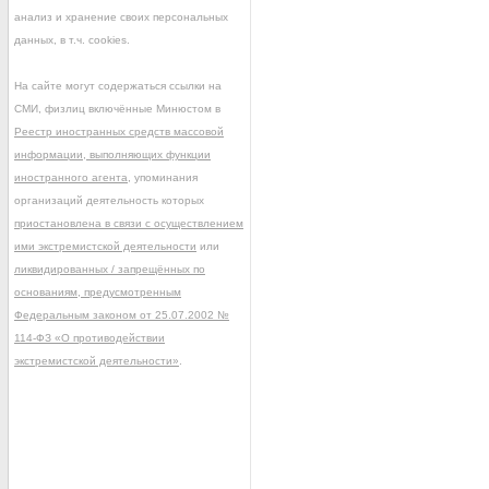
анализ и хранение своих персональных
данных, в т.ч. cookies.
На сайте могут содержаться ссылки на
СМИ, физлиц включённые Минюстом в
Реестр иностранных средств массовой
информации, выполняющих функции
иностранного агента
, упоминания
организаций деятельность которых
приостановлена в связи с осуществлением
ими экстремистской деятельности
или
ликвидированных / запрещённых по
основаниям, предусмотренным
Федеральным законом от 25.07.2002 №
114-ФЗ «О противодействии
экстремистской деятельности»
.