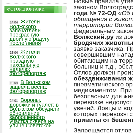
Новые правила утве
законом Волгоградс
ФОТОРЕПОРТАЖИ
года № 72-ОД
«Об 
обращения с живот
Жители
14.04
территории Волго
Волжского
федеральным закон
запечатлели
прекрасную
Волжский.ру
из док
двойную радугу
бродячих животн
после ливня
заявке заказчика. П
Жители
13.04
совершившим напад
Волжского
обитающим на терри
празднуют
пахсальную
больниц и т.д., об
неделю:
Отлов должен прои
фоторепортаж
обездвиживания ж
В Волжском
пневматического о
10.04
зацвела весна:
медикаментом. При
фоторепортаж
безопасным для жив
Вороны,
перевозке недопус
24.01
дорожки и туалет: в
увечий. Ловцы и во
Волжском обсудили
обновление
которых перевозятс
заброшенного
привиты от бешен
участка сквера на
улице Советской
Запрещается отло