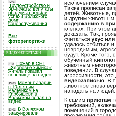
исключением случае
22.01
Трудоустройство и
Также прописан зап
3D-печать: депутаты
детей. Животные, 
облдумы оценили
успехи Волжского
и другим животным
дома
содержанию в при
соцобслуживания
клетках. При этом
а
доказать. Так, про
Все
считаться
укус ил
фоторепортажи
удалось отбиться и
невредимым, агрес
ВИДЕОРЕПОРТАЖИ
будут. Кроме того, 
обученный
кинолог
Пожар в СНТ
животным некоторое
3.08
«Здоровье химика»:
поведении. В случа
житель показал
агрессивности, это
пепелище на видео
видеозаписью
. В 
Момент аварии
19.03
животное снова вер
с 10-летним
нападать на людей.
мальчиком на
Карбышева в
Волжском попал на
К самим
приютам
т
видео
требований, включ
В Волжском
помещений в городс
23.01
эвакуировали
проживания собак. 