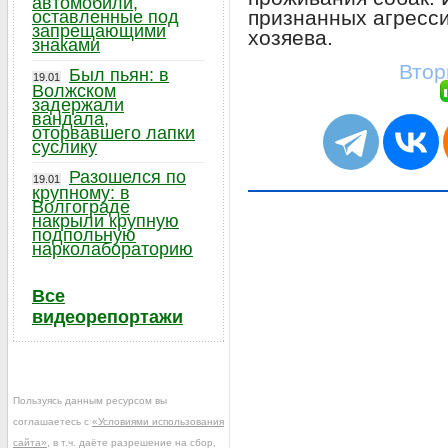
автомобили,
признанных агресси
оставленные под
запрещающими
хозяева.
знаками
Втор
Был пьян: в
19.01
Волжском
задержали
вандала,
оторвавшего лапки
суслику
Разошелся по
19.01
крупному: в
Волгограде
накрыли крупную
подпольную
нарколабораторию
Все
видеорепортажи
Пользуясь данным ресурсом вы
соглашаетесь с
«Условиями использования
сайта»
, в т.ч. даёте разрешение на сбор,