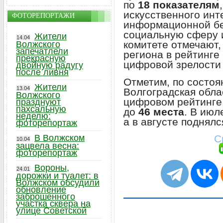
по
18 показателям
искусственного инт
ФОТОРЕПОРТАЖИ
информационной бе
социальную сферу и
Жители
14.04
комитете отмечают,
Волжского
запечатлели
региона в рейтинге
прекрасную
цифровой зрелости 
двойную радугу
после ливня
Отметим, по состоя
Жители
13.04
Волгоградская обл
Волжского
цифровом рейтинге.
празднуют
пахсальную
до
46 места
. В июл
неделю:
а в августе поднял
фоторепортаж
С
В Волжском
10.04
зацвела весна:
фоторепортаж
Вороны,
24.01
дорожки и туалет: в
Волжском обсудили
обновление
заброшенного
участка сквера на
улице Советской