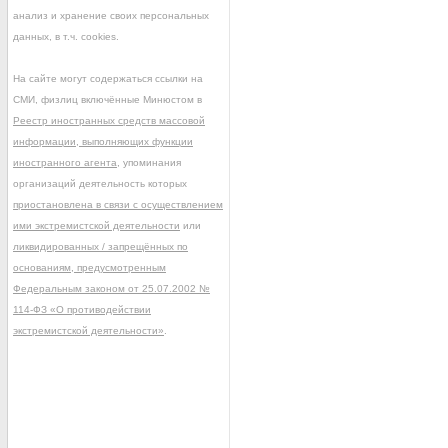
анализ и хранение своих персональных
данных, в т.ч. cookies.
На сайте могут содержаться ссылки на
СМИ, физлиц включённые Минюстом в
Реестр иностранных средств массовой
информации, выполняющих функции
иностранного агента
, упоминания
организаций деятельность которых
приостановлена в связи с осуществлением
ими экстремистской деятельности
или
ликвидированных / запрещённых по
основаниям, предусмотренным
Федеральным законом от 25.07.2002 №
114-ФЗ «О противодействии
экстремистской деятельности»
.