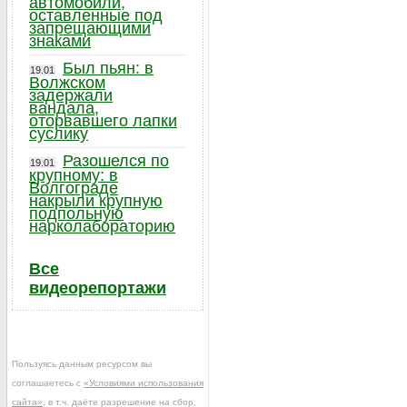
автомобили,
оставленные под
запрещающими
знаками
Был пьян: в
19.01
Волжском
задержали
вандала,
оторвавшего лапки
суслику
Разошелся по
19.01
крупному: в
Волгограде
накрыли крупную
подпольную
нарколабораторию
Все
видеорепортажи
Пользуясь данным ресурсом вы
соглашаетесь с
«Условиями использования
сайта»
, в т.ч. даёте разрешение на сбор,