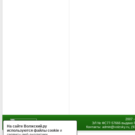
2007 
ЭЛ № ФС77-57666 выдано Р
На сайте Волжский.ру
Контакты: admin
@
volzsky.ru, (
используются файлы cookie
и
сервисы веб-аналитики