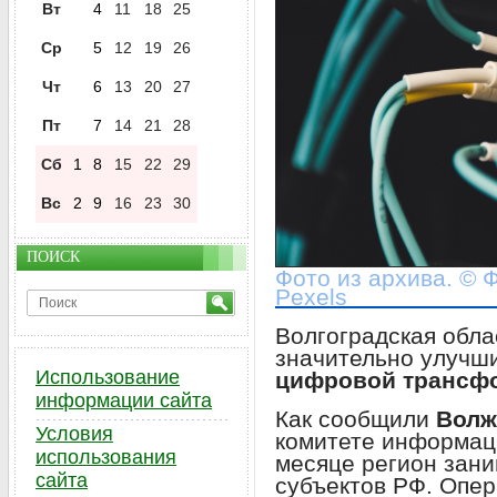
Вт
4
11
18
25
Ср
5
12
19
26
Чт
6
13
20
27
Пт
7
14
21
28
Сб
1
8
15
22
29
Вс
2
9
16
23
30
ПОИСК
Фото из архива. © Ф
Pexels
Волгоградская обла
значительно улучш
Использование
цифровой трансф
информации сайта
Как сообщили
Волж
Условия
комитете информац
использования
месяце регион зан
сайта
субъектов РФ. Опер