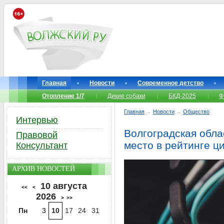
Главная
Новости
Современное детство
Отопление 1/7
Дикие собаки
БКД-2025
Ф
Главная
→
Новости
→
Общество
Интервью
Волгоградская обла
Правовой
место в рейтинге 
Консультант
АРХИВ НОВОСТЕЙ
10 августа
<<
<
2026
>
>>
Пн
3
10
17
24
31