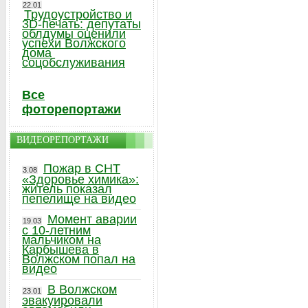
22.01
Трудоустройство и
3D-печать: депутаты
облдумы оценили
успехи Волжского
дома
соцобслуживания
Все
фоторепортажи
ВИДЕОРЕПОРТАЖИ
Пожар в СНТ
3.08
«Здоровье химика»:
житель показал
пепелище на видео
Момент аварии
19.03
с 10-летним
мальчиком на
Карбышева в
Волжском попал на
видео
В Волжском
23.01
эвакуировали