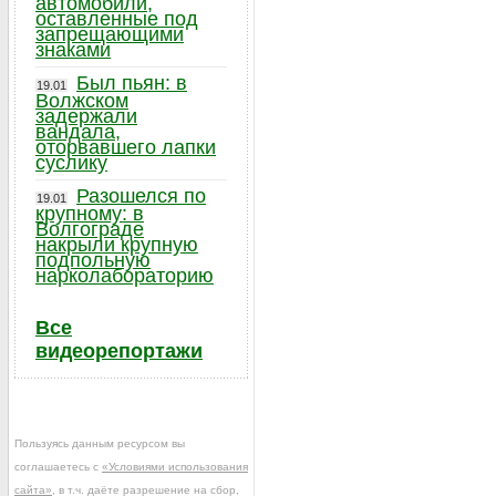
автомобили,
оставленные под
запрещающими
знаками
Был пьян: в
19.01
Волжском
задержали
вандала,
оторвавшего лапки
суслику
Разошелся по
19.01
крупному: в
Волгограде
накрыли крупную
подпольную
нарколабораторию
Все
видеорепортажи
Пользуясь данным ресурсом вы
соглашаетесь с
«Условиями использования
сайта»
, в т.ч. даёте разрешение на сбор,