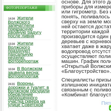
основе. Для этого 
приборы для измер
ФОТОРЕПОРТАЖИ
или гигрометр. Без
понять, поливалось 
Жители
14.04
сверху на земле мож
Волжского
запечатлели
ней остается доста
прекрасную
территории каждой 
двойную радугу
после ливня
производится один 
деревьев с корнево
Жители
13.04
хватает даже в жару
Волжского
празднуют
водопровод отсутст
пахсальную
осуществляют поли
неделю:
машин. График поли
фоторепортаж
«Открытый Волжски
В Волжском
10.04
«Благоустройство».
зацвела весна:
фоторепортаж
Специалисты призы
Вороны,
излишнюю инициатив
24.01
дорожки и туалет: в
связанным с полив
Волжском обсудили
«Комбинат благоус
обновление
заброшенного
участка сквера на
Пят
улице Советской