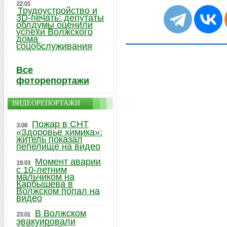
22.01
Трудоустройство и
3D-печать: депутаты
облдумы оценили
успехи Волжского
дома
соцобслуживания
Все
фоторепортажи
ВИДЕОРЕПОРТАЖИ
Пожар в СНТ
3.08
«Здоровье химика»:
житель показал
пепелище на видео
Момент аварии
19.03
с 10-летним
мальчиком на
Карбышева в
Волжском попал на
видео
В Волжском
23.01
эвакуировали