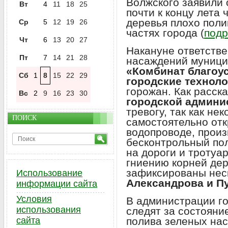
Волжского заявили 
Вт
4
11
18
25
почти к концу лета 
деревья плохо поли
Ср
5
12
19
26
частях города (
подр
Чт
6
13
20
27
Накануне ответстве
Пт
7
14
21
28
насаждений муници
«Комбинат благоу
Сб
1
8
15
22
29
городские технол
горожан. Как расск
Вс
2
9
16
23
30
городской админи
тревогу, так как не
ПОИСК
самостоятельно от
водопроводе, прои
бесконтрольный пол
на дороги и тротуар
гниению корней де
зафиксированы нес
Использование
Александрова и П
информации сайта
Условия
В администрации го
использования
следят за состояни
сайта
полива зеленых на