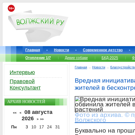
Главная
Новости
Современное детство
Отопление 1/7
Дикие собаки
БКД-2025
Ф
Главная
→
Новости
→
Благоустройств
Интервью
Вредная инициатив
Правовой
жителей в бесконтр
Консультант
АРХИВ НОВОСТЕЙ
08 августа
<<
<
Фото из архива. © 
2026
Волжского
>
>>
Пн
3
10
17
24
31
Буквально на прош