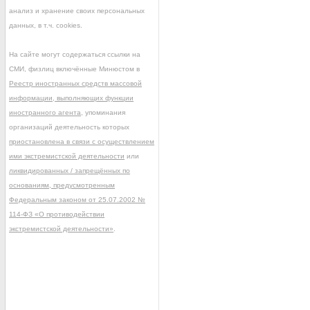
анализ и хранение своих персональных
данных, в т.ч. cookies.
На сайте могут содержаться ссылки на
СМИ, физлиц включённые Минюстом в
Реестр иностранных средств массовой
информации, выполняющих функции
иностранного агента
, упоминания
организаций деятельность которых
приостановлена в связи с осуществлением
ими экстремистской деятельности
или
ликвидированных / запрещённых по
основаниям, предусмотренным
Федеральным законом от 25.07.2002 №
114-ФЗ «О противодействии
экстремистской деятельности»
.