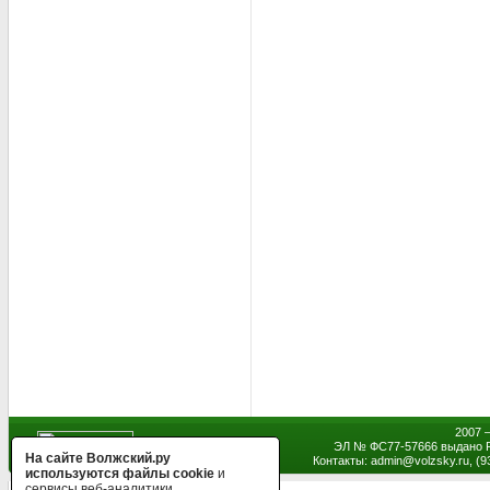
2007 
ЭЛ № ФС77-57666 выдано Р
На сайте Волжский.ру
Контакты: admin
@
volzsky.ru, (
используются файлы cookie
и
сервисы веб-аналитики