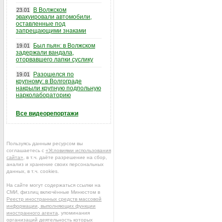
В Волжском
23.01
эвакуировали автомобили,
оставленные под
запрещающими знаками
Был пьян: в Волжском
19.01
задержали вандала,
оторвавшего лапки суслику
Разошелся по
19.01
крупному: в Волгограде
накрыли крупную подпольную
нарколабораторию
Все видеорепортажи
Пользуясь данным ресурсом вы
соглашаетесь с
«Условиями использования
сайта»
, в т.ч. даёте разрешение на сбор,
анализ и хранение своих персональных
данных, в т.ч. cookies.
На сайте могут содержаться ссылки на
СМИ, физлиц включённые Минюстом в
Реестр иностранных средств массовой
информации, выполняющих функции
иностранного агента
, упоминания
организаций деятельность которых