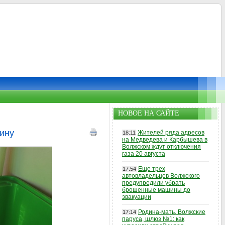
НОВОЕ НА САЙТЕ
ину
Жителей ряда адресов
18:11
на Медведева и Карбышева в
Волжском ждут отключения
газа 20 августа
Еще трех
17:54
автовладельцев Волжского
предупредили убрать
брошенные машины до
эвакуации
Родина-мать, Волжские
17:14
паруса, шлюз №1: как