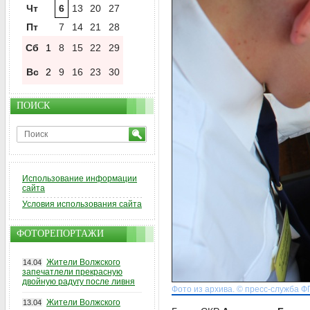
Чт
6
13
20
27
Пт
7
14
21
28
Сб
1
8
15
22
29
Вс
2
9
16
23
30
ПОИСК
Использование информации
сайта
Условия использования сайта
ФОТОРЕПОРТАЖИ
Жители Волжского
14.04
запечатлели прекрасную
двойную радугу после ливня
Фото из архива. © пресс-служба 
Жители Волжского
13.04