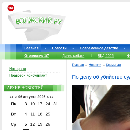
Главная
Новости
Современное детство
Отопление 1/7
Дикие собаки
БКД-2025
Ф
Главная
→
Новости
→
Криминал
Интервью
Правовой Консультант
По делу об убийстве с
АРХИВ НОВОСТЕЙ
06 августа 2026
<<
<
>
>>
Пн
3
10
17
24
31
Вт
4
11
18
25
Ср
5
12
19
26