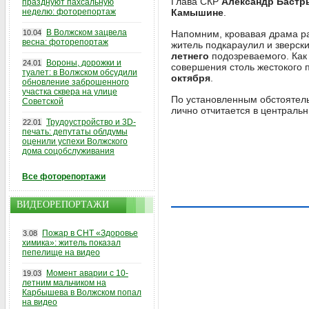
Глава СКР
Александр Бастр
празднуют пахсальную
неделю: фоторепортаж
Камышине
.
В Волжском зацвела
10.04
Напомним, кровавая драма р
весна: фоторепортаж
житель подкараулил и зверск
летнего
подозреваемого. Ка
Вороны, дорожки и
24.01
совершения столь жестокого 
туалет: в Волжском обсудили
октября
.
обновление заброшенного
участка сквера на улице
По установленным обстоятель
Советской
лично отчитается в центральн
Трудоустройство и 3D-
22.01
печать: депутаты облдумы
оценили успехи Волжского
дома соцобслуживания
Все фоторепортажи
ВИДЕОРЕПОРТАЖИ
Пожар в СНТ «Здоровье
3.08
химика»: житель показал
пепелище на видео
Момент аварии с 10-
19.03
летним мальчиком на
Карбышева в Волжском попал
на видео