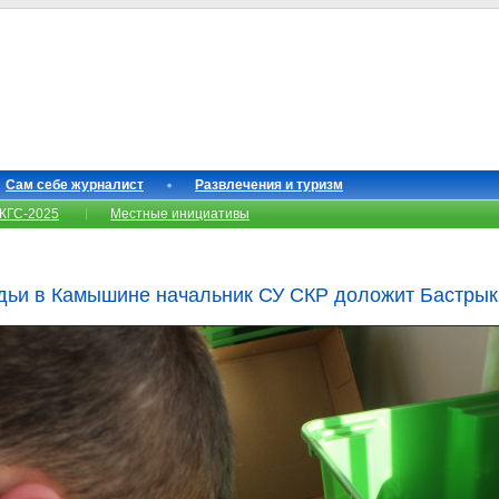
Сам себе журналист
Развлечения и туризм
КГС-2025
Местные инициативы
удьи в Камышине начальник СУ СКР доложит Бастрык