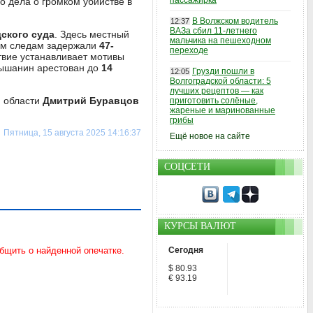
пассажирка
о дела о громком убийстве в
В Волжском водитель
12:37
ВАЗа сбил 11-летнего
ского суда
. Здесь местный
мальчика на пешеходном
чим следам задержали
47-
переходе
твие устанавливает мотивы
мышанин арестован до
14
Грузди пошли в
12:05
Волгоградской области: 5
лучших рецептов — как
й области
Дмитрий Буравцов
приготовить солёные,
жареные и маринованные
грибы
Пятница, 15 августа 2025 14:16:37
Ещё новое на сайте
СОЦСЕТИ
КУРСЫ ВАЛЮТ
Сегодня
$ 80.93
€ 93.19