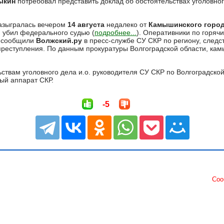
ыкин
потребовал представить доклад об обстоятельствах уголовног
азыгралась вечером
14 августа
недалеко от
Камышинского город
и убил федерального судью (
подробнее...
). Оперативники по горя
к сообщили
Волжский.ру
в пресс-службе СУ СКР по региону, следс
преступления. По данным прокуратуры Волгоградской области, ка
ствам уголовного дела и.о. руководителя СУ СКР по Волгоградско
ый аппарат СКР.
-5