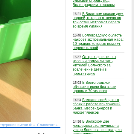
украсили стройку под
Волгоградским вокзалом
В Волжском спасли двух
16:21
парней, которых отнесло на
три сотни метров от берега
во время купания
Волгоградскую область
15:48
накроет экстремальная жара:
10 правил, которые помогут
пережить зной
От трех до пяти лет
15:37
колонии получили пять
жителей Волжского за
вовлечение детей в
проституцию
В Волгоградской
15:03
области в июле без вести
пропали 70 человек
Волжане сообщают о
14:54
сбоях в работе приложений
банка, мессенджеров и
маркетплейсов
В Волжском две
14:36
Федерации имени Ф.Ф. Слипченко»
легковушки столкнулись на
улице Логинова: пострадала