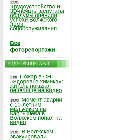
22.01
Трудоустройство и
3D-печать: депутаты
облдумы оценили
успехи Волжского
дома
соцобслуживания
Все
фоторепортажи
ВИДЕОРЕПОРТАЖИ
Пожар в СНТ
3.08
«Здоровье химика»:
житель показал
пепелище на видео
Момент аварии
19.03
с 10-летним
мальчиком на
Карбышева в
Волжском попал на
видео
В Волжском
23.01
эвакуировали