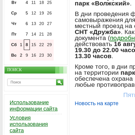
парк «Волжский»
.
Вт
4
11
18
25
В дни проведения ф
Ср
5
12
19
26
самовыражения для
Чт
6
13
20
27
местный проезд на
СНТ «Дружба»
. Ка
Пт
7
14
21
28
документа (
подробн
действовать
16 авг
Сб
1
8
15
22
29
19.30 до 22.00 час
13.30 часов
.
Вс
2
9
16
23
30
Кроме того, в дни 
ПОИСК
на территории
пар
обеспечена охрана 
любые противоправ
Пят
Использование
Новость на карте
информации сайта
Условия
использования
сайта