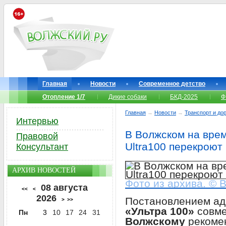
Главная
Новости
Современное детство
Отопление 1/7
Дикие собаки
БКД-2025
Ф
Главная
→
Новости
→
Транспорт и до
Интервью
В Волжском на вре
Правовой
Ultra100 перекроют
Консультант
АРХИВ НОВОСТЕЙ
Фото из архива. © 
08 августа
<<
<
2026
Постановлением ад
>
>>
«Ультра 100»
совме
Пн
3
10
17
24
31
Волжскому
рекомен