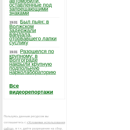
автомобили,
оставленные под
запрещающими
знаками
Был пьян: в
19.01
Волжском
задержали
вандала,
оторвавшего лапки
суслику
Разошелся по
19.01
крупному: в
Волгограде
накрыли крупную
подпольную
нарколабораторию
Все
видеорепортажи
Пользуясь данным ресурсом вы
соглашаетесь с
«Условиями использования
сайта»
, в т.ч. даёте разрешение на сбор,