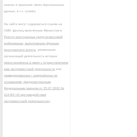
анализ и хранение своих персональных
данных, в т.ч. cookies.
На сайте могут содержаться ссылки на
СМИ, физлиц включённые Минюстом в
Реестр иностранных средств массовой
информации, выполняющих функции
иностранного агента
, упоминания
организаций деятельность которых
приостановлена в связи с осуществлением
ими экстремистской деятельности
или
ликвидированных / запрещённых по
основаниям, предусмотренным
Федеральным законом от 25.07.2002 №
114-ФЗ «О противодействии
экстремистской деятельности»
.