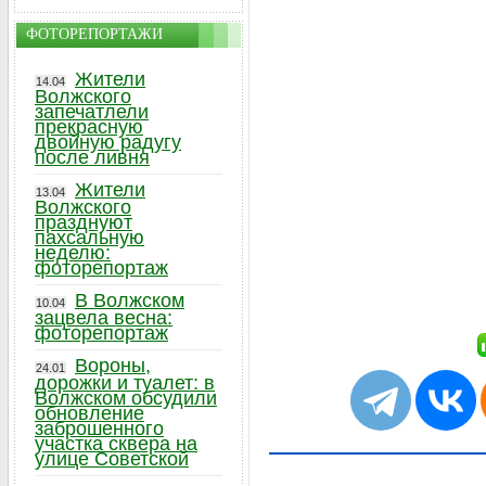
ФОТОРЕПОРТАЖИ
Жители
14.04
Волжского
запечатлели
прекрасную
двойную радугу
после ливня
Жители
13.04
Волжского
празднуют
пахсальную
неделю:
фоторепортаж
В Волжском
10.04
зацвела весна:
фоторепортаж
Вороны,
24.01
дорожки и туалет: в
Волжском обсудили
обновление
заброшенного
участка сквера на
улице Советской