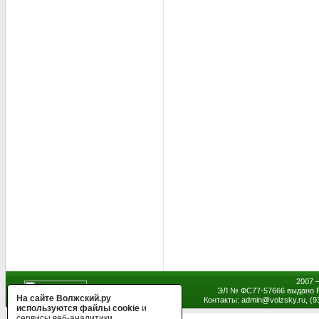
2007 
ЭЛ № ФС77-57666 выдано Р
На сайте Волжский.ру
Контакты: admin
@
volzsky.ru, (
используются файлы cookie
и
сервисы веб-аналитики