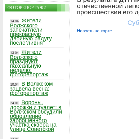
отечественной легк
ФОТОРЕПОРТАЖИ
происшествия его д
Жители
Суб
14.04
Волжского
запечатлели
Новость на карте
прекрасную
двойную радугу
после ливня
Жители
13.04
Волжского
празднуют
пахсальную
неделю:
фоторепортаж
В Волжском
10.04
зацвела весна:
фоторепортаж
Вороны,
24.01
дорожки и туалет: в
Волжском обсудили
обновление
заброшенного
участка сквера на
улице Советской