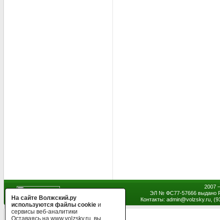
2007 
ЭЛ № ФС77-57666 выдано Р
На сайте Волжский.ру
Контакты: admin
@
volzsky.ru, (
используются файлы cookie
и
сервисы веб-аналитики
Оставаясь на www.volzsky.ru, вы