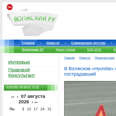
Главная
Новости
Современное детство
Отопление 1/7
Дикие собаки
БКД-2025
Ф
Главная
→
Новости
→
Происшествия
Интервью
В Волжском «Hyundai» 
Правовой
пострадавший
Консультант
АРХИВ НОВОСТЕЙ
07 августа
<<
<
2026
>
>>
Пн
3
10
17
24
31