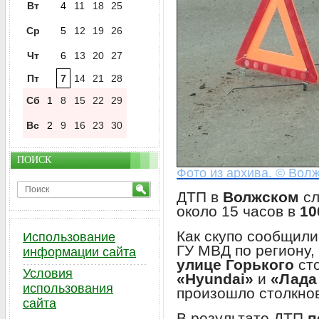
Вт
4
11
18
25
Ср
5
12
19
26
Чт
6
13
20
27
Пт
7
14
21
28
Сб
1
8
15
22
29
Вс
2
9
16
23
30
ПОИСК
Фото из архива. © Волж
ДТП в
Волжском
с
около 15 часов в
10
Как скупо сообщил
Использование
ГУ МВД по региону,
информации сайта
улице Горького
сто
Условия
«Hyundai»
и
«Лада
использования
произошло столкнов
сайта
В результате ДТП
п