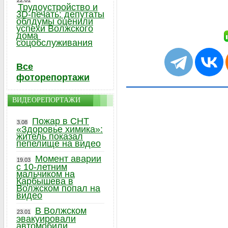
22.01
Трудоустройство и
3D-печать: депутаты
облдумы оценили
успехи Волжского
дома
соцобслуживания
Все
фоторепортажи
ВИДЕОРЕПОРТАЖИ
Пожар в СНТ
3.08
«Здоровье химика»:
житель показал
пепелище на видео
Момент аварии
19.03
с 10-летним
мальчиком на
Карбышева в
Волжском попал на
видео
В Волжском
23.01
эвакуировали
автомобили,