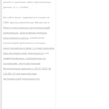
анализ и хранение своих персональных
данных, в т.ч. cookies.
На сайте могут содержаться ссылки на
СМИ, физлиц включённые Минюстом в
Реестр иностранных средств массовой
информации, выполняющих функции
иностранного агента
, упоминания
организаций деятельность которых
приостановлена в связи с осуществлением
ими экстремистской деятельности
или
ликвидированных / запрещённых по
основаниям, предусмотренным
Федеральным законом от 25.07.2002 №
114-ФЗ «О противодействии
экстремистской деятельности»
.