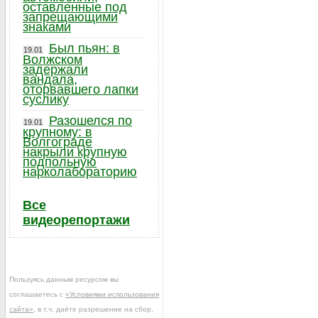
оставленные под
запрещающими
знаками
Был пьян: в
19.01
Волжском
задержали
вандала,
оторвавшего лапки
суслику
Разошелся по
19.01
крупному: в
Волгограде
накрыли крупную
подпольную
нарколабораторию
Все
видеорепортажи
Пользуясь данным ресурсом вы
соглашаетесь с
«Условиями использования
сайта»
, в т.ч. даёте разрешение на сбор,