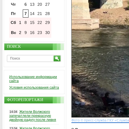
Чт
6
13
20
27
Пт
7
14
21
28
Сб
1
8
15
22
29
Вс
2
9
16
23
30
ПОИСК
Использование информации
сайта
Условия использования сайта
ФОТОРЕПОРТАЖИ
Жители Волжского
14.04
запечатлели прекрасную
двойную радугу после ливня
Фото © пресс-служба ГКУ «Служб
Жители Волжского
13.04