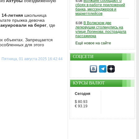
 из
Ахтубы
обездвиженную
Волжане сообщают о
6.08
сбоях в работе приложений
банка, мессенджеров и
маркетплейсов
,
14-летняя
школьница
льтате прыжка девочка
В Волжском две
6.08
акуировали на берег
, где
легковушки столкнулись на
улице Логинова: пострадала
пассажирка
х объектах. Запрещается
Ещё новое на сайте
особленных для этого
СОЦСЕТИ
Пятница, 01 августа 2025 16:42:44
КУРСЫ ВАЛЮТ
Сегодня
$ 80.93
€ 93.19