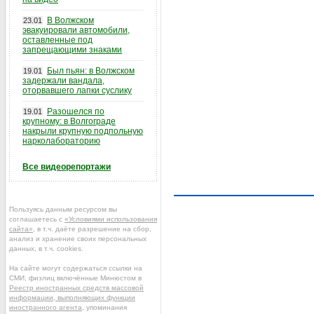
В Волжском
23.01
эвакуировали автомобили,
оставленные под
запрещающими знаками
Был пьян: в Волжском
19.01
задержали вандала,
оторвавшего лапки суслику
Разошелся по
19.01
крупному: в Волгограде
накрыли крупную подпольную
нарколабораторию
Все видеорепортажи
Пользуясь данным ресурсом вы
соглашаетесь с
«Условиями использования
сайта»
, в т.ч. даёте разрешение на сбор,
анализ и хранение своих персональных
данных, в т.ч. cookies.
На сайте могут содержаться ссылки на
СМИ, физлиц включённые Минюстом в
Реестр иностранных средств массовой
информации, выполняющих функции
иностранного агента
, упоминания