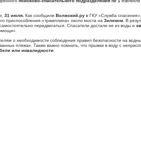
вренного
поисково-спасательного подразделения № 1
извлекли
е,
31 июля.
Как сообщили
Волжский.ру
в ГКУ «Служба спасения»
ого приспособления-«трамплина» около моста на
Зеленом
. В резу
 самостоятельно передвигаться. Спасатели достали ее из воды и
эв
омощи».
елям о необходимости соблюдения правил безопасности на водны
ванных пляжах. Также важно помнить, что прыжки в воду с неприсп
бели или инвалидности
.