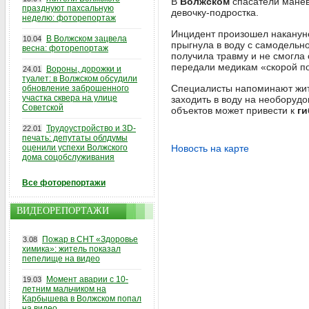
В
Волжском
спасатели мане
празднуют пахсальную
девочку-подростка.
неделю: фоторепортаж
Инцидент произошел наканун
В Волжском зацвела
10.04
прыгнула в воду с самодельн
весна: фоторепортаж
получила травму и не смогла
передали медикам «скорой п
Вороны, дорожки и
24.01
туалет: в Волжском обсудили
Специалисты напоминают жит
обновление заброшенного
участка сквера на улице
заходить в воду на необорудо
Советской
объектов может привести к
ги
Трудоустройство и 3D-
22.01
печать: депутаты облдумы
оценили успехи Волжского
Новость на карте
дома соцобслуживания
Все фоторепортажи
ВИДЕОРЕПОРТАЖИ
Пожар в СНТ «Здоровье
3.08
химика»: житель показал
пепелище на видео
Момент аварии с 10-
19.03
летним мальчиком на
Карбышева в Волжском попал
на видео