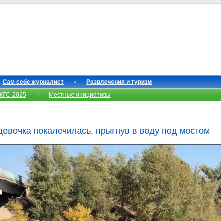
Сам себе журналист
Развлечения и туризм
КГС-2025
Местные инициативы
девочка покалечилась, прыгнув в воду под мостом