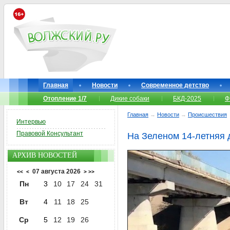
Главная
Новости
Современное детство
Отопление 1/7
Дикие собаки
БКД-2025
Ф
Главная
→
Новости
→
Происшествия
Интервью
Правовой Консультант
На Зеленом 14-летняя 
АРХИВ НОВОСТЕЙ
07 августа 2026
<<
<
>
>>
Пн
3
10
17
24
31
Вт
4
11
18
25
Ср
5
12
19
26