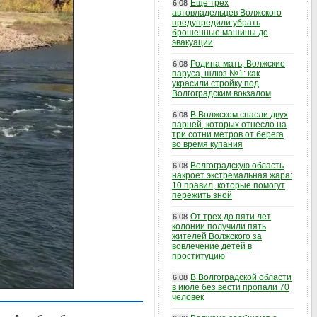
Еще трех
6.08
автовладельцев Волжского
предупредили убрать
брошенные машины до
эвакуации
Родина-мать, Волжские
6.08
паруса, шлюз №1: как
украсили стройку под
Волгоградским вокзалом
В Волжском спасли двух
6.08
парней, которых отнесло на
три сотни метров от берега
во время купания
Волгоградскую область
6.08
накроет экстремальная жара:
10 правил, которые помогут
пережить зной
От трех до пяти лет
6.08
колонии получили пять
жителей Волжского за
вовлечение детей в
проституцию
В Волгоградской области
6.08
в июле без вести пропали 70
человек