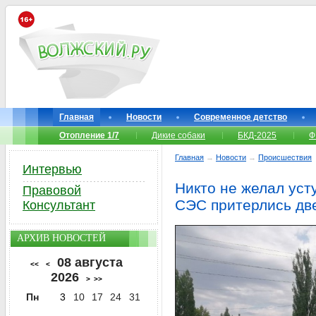
Главная
Новости
Современное детство
Отопление 1/7
Дикие собаки
БКД-2025
Ф
Главная
→
Новости
→
Происшествия
Интервью
Никто не желал уст
Правовой
СЭС притерлись дв
Консультант
АРХИВ НОВОСТЕЙ
08 августа
<<
<
2026
>
>>
Пн
3
10
17
24
31