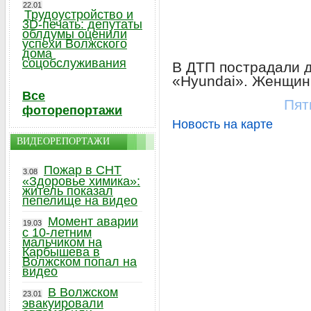
22.01
Трудоустройство и
3D-печать: депутаты
облдумы оценили
успехи Волжского
дома
соцобслуживания
В ДТП пострадали 
«Hyundai». Женщин 
Все
Пят
фоторепортажи
Новость на карте
ВИДЕОРЕПОРТАЖИ
Пожар в СНТ
3.08
«Здоровье химика»:
житель показал
пепелище на видео
Момент аварии
19.03
с 10-летним
мальчиком на
Карбышева в
Волжском попал на
видео
В Волжском
23.01
эвакуировали