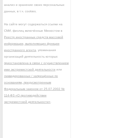
анализ и хранение своих персональных
данных, в т.ч. cookies.
На сайте могут содержаться ссылки на
СМИ, физлиц включённые Минюстом в
Реестр иностранных средств массовой
информации, выполняющих функции
иностранного агента
, упоминания
организаций деятельность которых
приостановлена в связи с осуществлением
ими экстремистской деятельности
или
ликвидированных / запрещённых по
основаниям, предусмотренным
Федеральным законом от 25.07.2002 №
114-ФЗ «О противодействии
экстремистской деятельности»
.