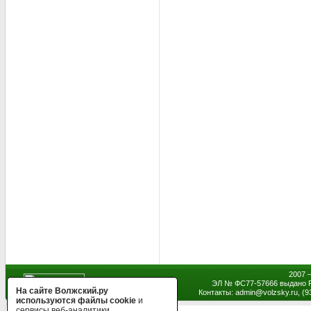
2007 
ЭЛ № ФС77-57666 выдано Р
На сайте Волжский.ру
Контакты: admin
@
volzsky.ru, (
используются файлы cookie
и
сервисы веб-аналитики