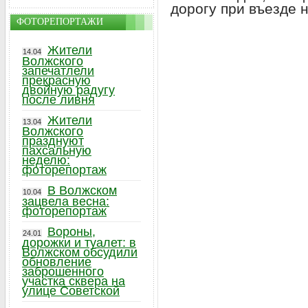
дорогу при въезде 
ФОТОРЕПОРТАЖИ
Жители
14.04
Волжского
запечатлели
прекрасную
двойную радугу
после ливня
Жители
13.04
Волжского
празднуют
пахсальную
неделю:
фоторепортаж
В Волжском
10.04
зацвела весна:
фоторепортаж
Вороны,
24.01
дорожки и туалет: в
Волжском обсудили
обновление
заброшенного
участка сквера на
улице Советской