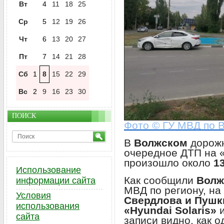
Вт
4
11
18
25
Ср
5
12
19
26
Чт
6
13
20
27
Пт
7
14
21
28
Сб
1
8
15
22
29
Вс
2
9
16
23
30
ПОИСК
Фото © ГУ МВД по В
В
Волжском
дорож
очередное ДТП на 
произошло около
1
Использование
Как сообщили
Волж
информации сайта
МВД по региону, н
Условия
Свердлова и Пушк
использования
«Hyundai Solaris»
сайта
записи видно, как 