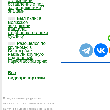
автомобили,
оставленные под
запрещающими
знаками
Был пьян: в
19.01
Волжском
задержали
вандала,
оторвавшего лапки
суслику
Разошелся по
19.01
крупному: в
Волгограде
накрыли крупную
подпольную
нарколабораторию
Все
видеорепортажи
Пользуясь данным ресурсом вы
соглашаетесь с
«Условиями использования
сайта»
, в т.ч. даёте разрешение на сбор,