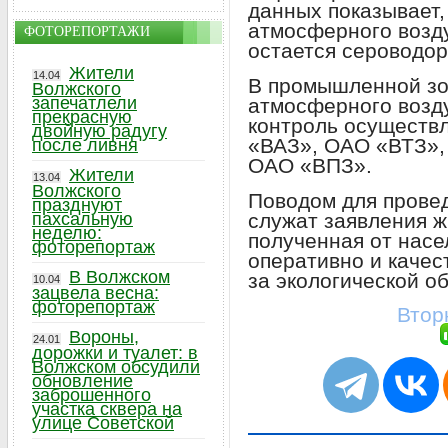
данных показывает,
атмосферного возду
ФОТОРЕПОРТАЖИ
остается сероводор
Жители
14.04
В промышленной з
Волжского
запечатлели
атмосферного возду
прекрасную
контроль осуществ
двойную радугу
«ВАЗ», ОАО «ВТЗ»,
после ливня
ОАО «ВПЗ».
Жители
13.04
Волжского
Поводом для прове
празднуют
пахсальную
служат заявления 
неделю:
полученная от насе
фоторепортаж
оперативно и качес
В Волжском
за экологической об
10.04
зацвела весна:
фоторепортаж
Втор
Вороны,
24.01
дорожки и туалет: в
Волжском обсудили
обновление
заброшенного
участка сквера на
улице Советской