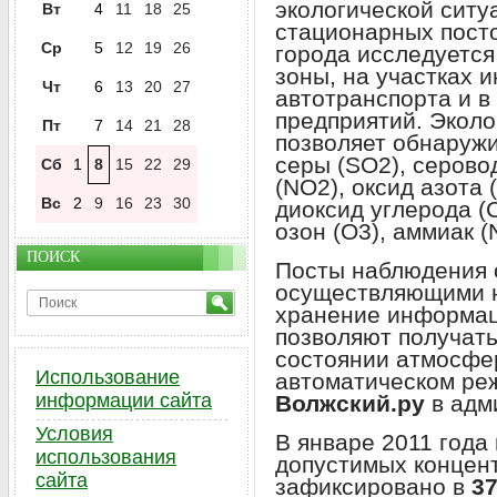
экологической ситу
Вт
4
11
18
25
стационарных пост
Ср
5
12
19
26
города исследуется
зоны, на участках 
Чт
6
13
20
27
автотранспорта и 
предприятий. Эколо
Пт
7
14
21
28
позволяет обнаружи
серы (SO2), серово
Сб
1
8
15
22
29
(NO2), оксид азота 
Вс
2
9
16
23
30
диоксид углерода (
озон (O3), аммиак 
ПОИСК
Посты наблюдения 
осуществляющими н
хранение информаци
позволяют получат
состоянии атмосфер
Использование
автоматическом ре
информации сайта
Волжский.ру
в адм
Условия
В январе 2011 год
использования
допустимых концен
сайта
зафиксировано в
3