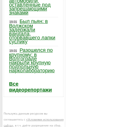
автомобили,
оставленные под
запрещающими
знаками
Был пьян: в
19.01
Волжском
задержали
вандала,
оторвавшего лапки
суслику
Разошелся по
19.01
крупному: в
Волгограде
накрыли крупную
подпольную
нарколабораторию
Все
видеорепортажи
Пользуясь данным ресурсом вы
соглашаетесь с
«Условиями использования
сайта»
, в т.ч. даёте разрешение на сбор,