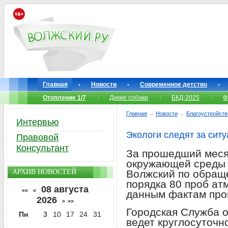
Главная
Новости
Современное детство
Отопление 1/7
Дикие собаки
БКД-2025
Ф
Главная
→
Новости
→
Благоустройств
Интервью
Экологи следят за ситу
Правовой
Консультант
За прошедший меся
окружающей среды г
АРХИВ НОВОСТЕЙ
Волжский по обращ
порядка 80 проб ат
08 августа
<<
<
данным фактам про
2026
>
>>
Городская Служба 
Пн
3
10
17
24
31
ведет круглосуточн