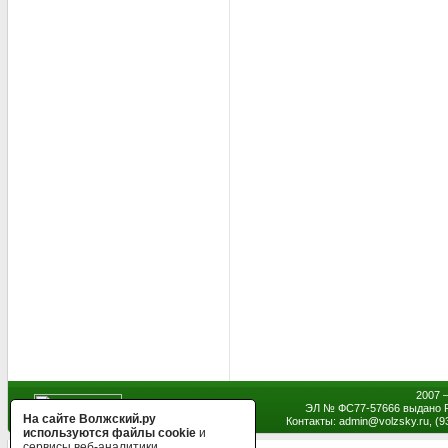
2007 
ЭЛ № ФС77-57666 выдано Р
На сайте Волжский.ру
Контакты: admin
@
volzsky.ru, (
используются файлы cookie
и
сервисы веб-аналитики