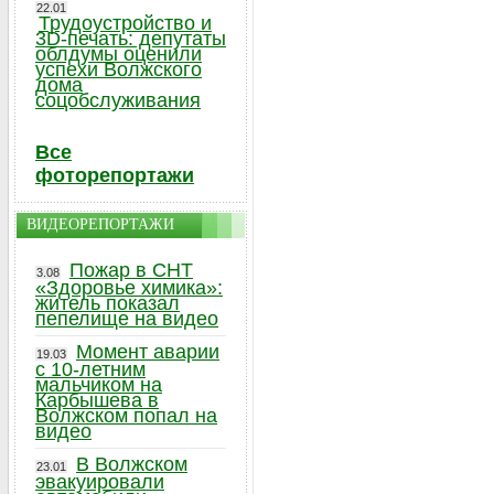
22.01
Трудоустройство и
3D-печать: депутаты
облдумы оценили
успехи Волжского
дома
соцобслуживания
Все
фоторепортажи
ВИДЕОРЕПОРТАЖИ
Пожар в СНТ
3.08
«Здоровье химика»:
житель показал
пепелище на видео
Момент аварии
19.03
с 10-летним
мальчиком на
Карбышева в
Волжском попал на
видео
В Волжском
23.01
эвакуировали