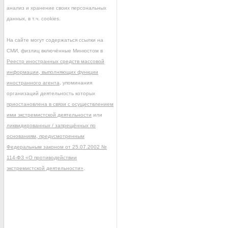
анализ и хранение своих персональных
данных, в т.ч. cookies.
На сайте могут содержаться ссылки на
СМИ, физлиц включённые Минюстом в
Реестр иностранных средств массовой
информации, выполняющих функции
иностранного агента
, упоминания
организаций деятельность которых
приостановлена в связи с осуществлением
ими экстремистской деятельности
или
ликвидированных / запрещённых по
основаниям, предусмотренным
Федеральным законом от 25.07.2002 №
114-ФЗ «О противодействии
экстремистской деятельности»
.