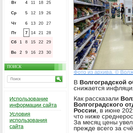
Вт
4
11
18
25
Ср
5
12
19
26
Чт
6
13
20
27
Пт
7
14
21
28
Сб
1
8
15
22
29
Вс
2
9
16
23
30
ПОИСК
Фото из архива. © Волж
В
Волгоградской о
снижается инфляци
Как рассказали
Вол
Использование
Волгоградского о
информации сайта
России
, в июне 20
Условия
что ниже среднерос
использования
За месяц цены увел
сайта
прежде всего за сч