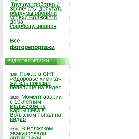
22.01
Трудоустройство и
3D-печать: депутаты
облдумы оценили
успехи Волжского
дома
соцобслуживания
Все
фоторепортажи
ВИДЕОРЕПОРТАЖИ
Пожар в СНТ
3.08
«Здоровье химика»:
житель показал
пепелище на видео
Момент аварии
19.03
с 10-летним
мальчиком на
Карбышева в
Волжском попал на
видео
В Волжском
23.01
эвакуировали
автомобили,