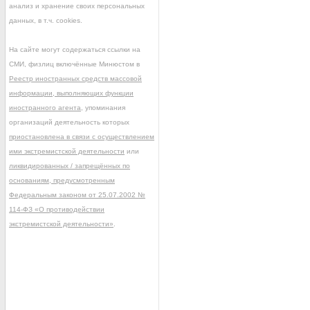
анализ и хранение своих персональных
данных, в т.ч. cookies.
На сайте могут содержаться ссылки на
СМИ, физлиц включённые Минюстом в
Реестр иностранных средств массовой
информации, выполняющих функции
иностранного агента
, упоминания
организаций деятельность которых
приостановлена в связи с осуществлением
ими экстремистской деятельности
или
ликвидированных / запрещённых по
основаниям, предусмотренным
Федеральным законом от 25.07.2002 №
114-ФЗ «О противодействии
экстремистской деятельности»
.