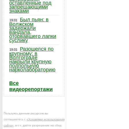
оставленные под
запрещающими
знаками
Был пьян: в
19.01
Волжском
задержали
вандала,
оторвавшего лапки
суслику
Разошелся по
19.01
крупному: в
Волгограде
накрыли крупную
подпольную
нарколабораторию
Все
видеорепортажи
Пользуясь данным ресурсом вы
соглашаетесь с
«Условиями использования
сайта»
, в т.ч. даёте разрешение на сбор,