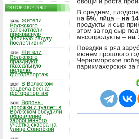
овощи и роста прои
ФОТОРЕПОРТАЖИ
В среднем, плодоо
на
5%
, яйца –
на 14
Жители
14.04
продукты и сыр при
Волжского
запечатлели
этом за год сыр по
прекрасную
мясопродукты –
на 
двойную радугу
после ливня
Поездки в ряд зару
Жители
июнем прошлого го
13.04
Волжского
Черноморское побе
празднуют
парикмахерских за 
пахсальную
неделю:
фоторепортаж
В Волжском
10.04
зацвела весна:
фоторепортаж
Вороны,
24.01
дорожки и туалет: в
Волжском обсудили
обновление
заброшенного
участка сквера на
улице Советской