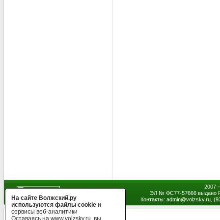
2007 
ЭЛ № ФС77-57666 выдано Р
На сайте Волжский.ру
Контакты: admin
@
volzsky.ru, (
используются файлы cookie
и
сервисы веб-аналитики
Оставаясь на www.volzsky.ru, вы