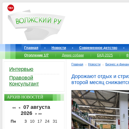
Главная
Новости
Современное детство
Отопление 1/7
Дикие собаки
БКД-2025
Ф
Главная
→
Новости
→
Бизнес и фина
Интервью
Дорожают отдых и стри
Правовой
второй месяц снижает
Консультант
АРХИВ НОВОСТЕЙ
07 августа
<<
<
2026
>
>>
Пн
3
10
17
24
31