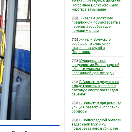
экстренных служб в квартале
Погромное Волжского было
короткое замыкание
Жителям Волжского
7.08
предложили поучаствовать в
переписи воробьев для
помощи ученым
Жители Волжского
7.08
сообщают о скоплении
экстренных служб в
Погромном
Муниципальное
7.08
предприятие Волгоградской
области уличили в
незаконной добыче воды
В Волжском дедушка на
7.08
«Ладе Гранте» врезался в
световую опору: пострадал
ребенок
В Волжском при ремонте
7.08
улицы Советской испортили
бордюры
В Волгоградской области
7.08
задержали мужчину,
подозреваемого в убийстве