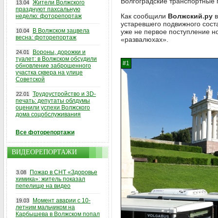
Волгоградские транспортные
Жители Волжского
13.04
празднуют пахсальную
Как сообщили
Волжский.ру
в
неделю: фоторепортаж
устаревшего подвижного сост
В Волжском зацвела
10.04
уже не первое поступление н
весна: фоторепортаж
«развалюхах».
Вороны, дорожки и
24.01
туалет: в Волжском обсудили
обновление заброшенного
участка сквера на улице
Советской
Трудоустройство и 3D-
22.01
печать: депутаты облдумы
оценили успехи Волжского
дома соцобслуживания
Все фоторепортажи
ВИДЕОРЕПОРТАЖИ
Пожар в СНТ «Здоровье
3.08
химика»: житель показал
пепелище на видео
Момент аварии с 10-
19.03
летним мальчиком на
Карбышева в Волжском попал