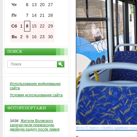
Чт
6
13
20
27
Пт
7
14
21
28
Сб
1
8
15
22
29
Вс
2
9
16
23
30
ПОИСК
Использование информации
сайта
Условия использования сайта
ФОТОРЕПОРТАЖИ
Жители Волжского
14.04
запечатлели прекрасную
Фото © пресс-служба администрац
двойную радугу после ливня