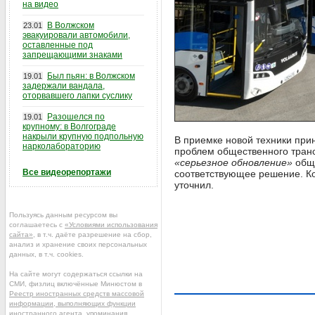
на видео
В Волжском
23.01
эвакуировали автомобили,
оставленные под
запрещающими знаками
Был пьян: в Волжском
19.01
задержали вандала,
оторвавшего лапки суслику
Разошелся по
19.01
крупному: в Волгограде
накрыли крупную подпольную
В приемке новой техники при
нарколабораторию
проблем общественного транс
«серьезное обновление»
общ
Все видеорепортажи
соответствующее решение. К
уточнил.
Пользуясь данным ресурсом вы
соглашаетесь с
«Условиями использования
сайта»
, в т.ч. даёте разрешение на сбор,
анализ и хранение своих персональных
данных, в т.ч. cookies.
На сайте могут содержаться ссылки на
СМИ, физлиц включённые Минюстом в
Реестр иностранных средств массовой
информации, выполняющих функции
иностранного агента
, упоминания