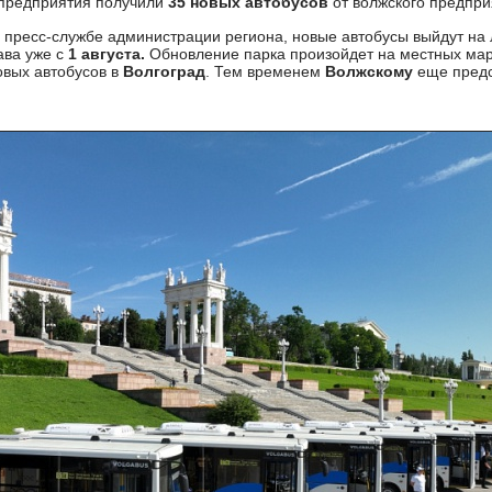
 предприятия получили
35 новых автобусов
от волжского предпр
 пресс-службе администрации региона, новые автобусы выйдут на
ава уже с
1 августа.
Обновление парка произойдет на местных ма
овых автобусов в
Волгоград
. Тем временем
Волжскому
еще предс