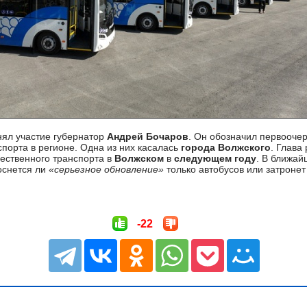
нял участие губернатор
Андрей Бочаров
. Он обозначил первооче
порта в регионе. Одна из них касалась
города Волжского
. Глава
ественного транспорта в
Волжском
в
следующем году
. В ближай
оснется ли
«серьезное обновление»
только автобусов или затронет
-22