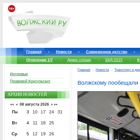
Главная
Новости
Современное детство
Отопление 1/7
Дикие собаки
БКД-2025
Ф
Главная
→
Новости
→
Транспорт и до
Интервью
Правовой Консультант
Волжскому пообещали 
АРХИВ НОВОСТЕЙ
08 августа 2026
<<
<
>
>>
Пн
3
10
17
24
31
Вт
4
11
18
25
Ср
5
12
19
26