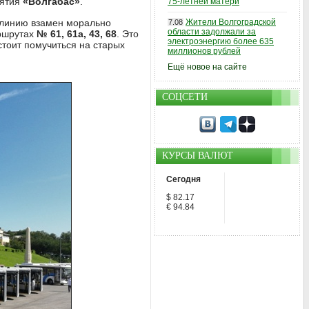
иятия
«Волгабас»
.
75-летней матери
 линию взамен морально
Жители Волгоградской
7.08
области задолжали за
ршрутах
№ 61, 61а, 43, 68
. Это
электроэнергию более 635
тоит помучиться на старых
миллионов рублей
Ещё новое на сайте
СОЦСЕТИ
КУРСЫ ВАЛЮТ
Сегодня
$ 82.17
€ 94.84