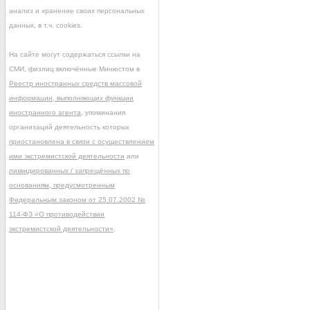
анализ и хранение своих персональных
данных, в т.ч. cookies.
На сайте могут содержаться ссылки на
СМИ, физлиц включённые Минюстом в
Реестр иностранных средств массовой
информации, выполняющих функции
иностранного агента
, упоминания
организаций деятельность которых
приостановлена в связи с осуществлением
ими экстремистской деятельности
или
ликвидированных / запрещённых по
основаниям, предусмотренным
Федеральным законом от 25.07.2002 №
114-ФЗ «О противодействии
экстремистской деятельности»
.