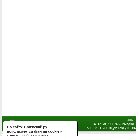
2007 
ЭЛ № ФС77-57666 выдано Р
На сайте Волжский.ру
Контакты: admin
@
volzsky.ru, (
используются файлы cookie
и
сервисы веб-аналитики