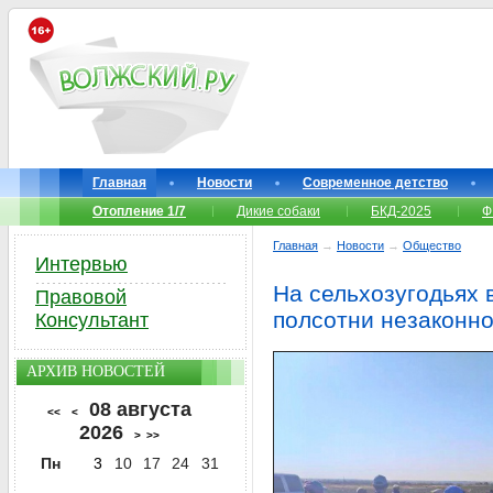
Главная
Новости
Современное детство
Отопление 1/7
Дикие собаки
БКД-2025
Ф
Главная
→
Новости
→
Общество
Интервью
На сельхозугодьях 
Правовой
полсотни незаконн
Консультант
АРХИВ НОВОСТЕЙ
08 августа
<<
<
2026
>
>>
Пн
3
10
17
24
31