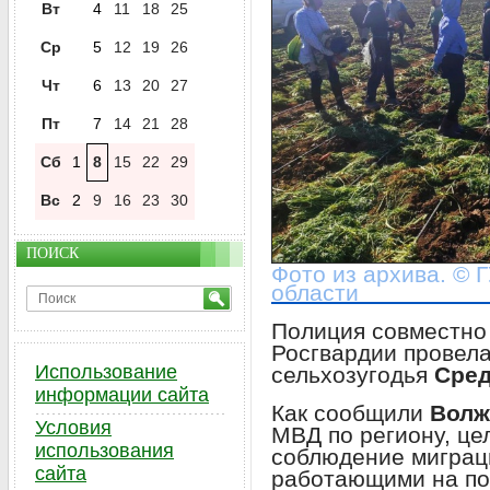
Вт
4
11
18
25
Ср
5
12
19
26
Чт
6
13
20
27
Пт
7
14
21
28
Сб
1
8
15
22
29
Вс
2
9
16
23
30
ПОИСК
Фото из архива. © 
области
Полиция совместно 
Росгвардии провела
Использование
сельхозугодья
Сред
информации сайта
Как сообщили
Волж
Условия
МВД по региону, це
использования
соблюдение миграц
сайта
работающими на по