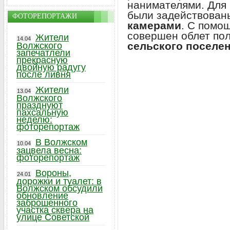
нанимателями. Для 
были задействова
ФОТОРЕПОРТАЖИ
камерами
. С помо
совершен облет по
Жители
14.04
сельского поселе
Волжского
запечатлели
прекрасную
двойную радугу
после ливня
Жители
13.04
Волжского
празднуют
пахсальную
неделю:
фоторепортаж
В Волжском
10.04
зацвела весна:
фоторепортаж
Вороны,
24.01
дорожки и туалет: в
Волжском обсудили
обновление
заброшенного
участка сквера на
улице Советской