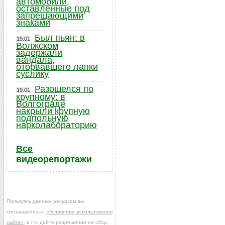
автомобили,
оставленные под
запрещающими
знаками
Был пьян: в
19.01
Волжском
задержали
вандала,
оторвавшего лапки
суслику
Разошелся по
19.01
крупному: в
Волгограде
накрыли крупную
подпольную
нарколабораторию
Все
видеорепортажи
Пользуясь данным ресурсом вы
соглашаетесь с
«Условиями использования
сайта»
, в т.ч. даёте разрешение на сбор,