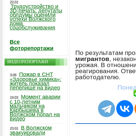
22.01
Трудоустройство и
3D-печать: депутаты
облдумы оценили
успехи Волжского
дома
соцобслуживания
Все
фоторепортажи
По результатам пр
мигрантов
, незако
ВИДЕОРЕПОРТАЖИ
урожая. В отношен
реагирования. Отве
Пожар в СНТ
3.08
работодателю.
«Здоровье химика»:
житель показал
Понед
пепелище на видео
Момент аварии
19.03
с 10-летним
мальчиком на
Карбышева в
Волжском попал на
видео
В Волжском
23.01
эвакуировали