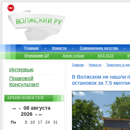
Главная
Новости
Современное детство
Отопление 1/7
Дикие собаки
БКД-2025
Ф
Главная
→
Новости
→
Транспорт и до
Интервью
В Волжском не нашли 
Правовой
остановок за 7,5 милл
Консультант
АРХИВ НОВОСТЕЙ
08 августа
<<
<
2026
>
>>
Пн
3
10
17
24
31