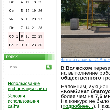
Вт
4
11
18
25
Ср
5
12
19
26
Чт
6
13
20
27
Пт
7
14
21
28
Сб
1
8
15
22
29
Вс
2
9
16
23
30
ПОИСК
Фото из архива. © Волж
В
Волжском
переза
на выполнение раб
общественного тр
Использование
Напомним, аукцион 
информации сайта
«Комбинат благоу
более чем на
7,5 м
Условия
На конкурс не было
использования
(
подробнее...
). Нак
сайта