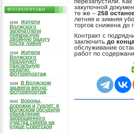
перезапустили. Как
закупочной докумен
ФОТОРЕПОРТАЖИ
те же –
258 останов
летняя и зимняя уб
Жители
14.04
торгов снижена до 
Волжского
запечатлели
Контракт с подрядч
прекрасную
двойную радугу
заключить
до конца
после ливня
обслуживание остан
Жители
работ по содержани
13.04
Волжского
празднуют
пахсальную
неделю:
фоторепортаж
В Волжском
10.04
зацвела весна:
фоторепортаж
Вороны,
24.01
дорожки и туалет: в
Волжском обсудили
обновление
заброшенного
участка сквера на
улице Советской