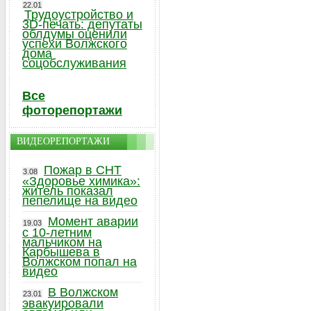
22.01
Трудоустройство и
3D-печать: депутаты
облдумы оценили
успехи Волжского
дома
соцобслуживания
Все
фоторепортажи
ВИДЕОРЕПОРТАЖИ
Пожар в СНТ
3.08
«Здоровье химика»:
житель показал
пепелище на видео
Момент аварии
19.03
с 10-летним
мальчиком на
Карбышева в
Волжском попал на
видео
В Волжском
23.01
эвакуировали