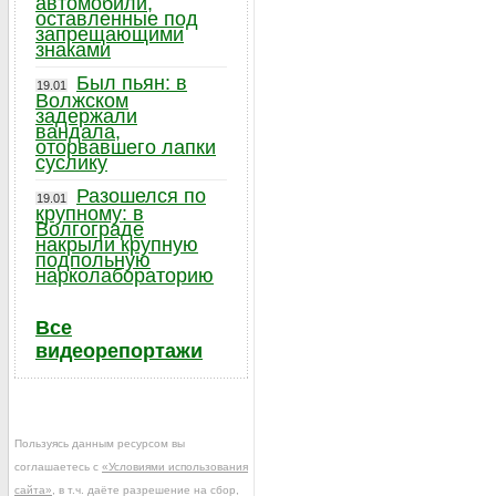
автомобили,
оставленные под
запрещающими
знаками
Был пьян: в
19.01
Волжском
задержали
вандала,
оторвавшего лапки
суслику
Разошелся по
19.01
крупному: в
Волгограде
накрыли крупную
подпольную
нарколабораторию
Все
видеорепортажи
Пользуясь данным ресурсом вы
соглашаетесь с
«Условиями использования
сайта»
, в т.ч. даёте разрешение на сбор,