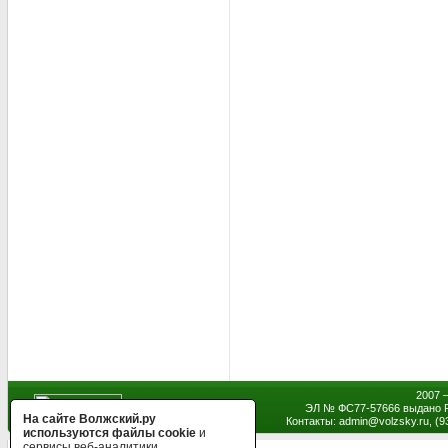
2007 
ЭЛ № ФС77-57666 выдано Р
На сайте Волжский.ру
Контакты: admin
@
volzsky.ru, (
используются файлы cookie
и
сервисы веб-аналитики