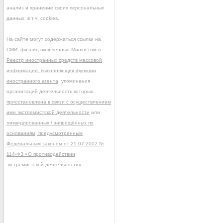
анализ и хранение своих персональных
данных, в т.ч. cookies.
На сайте могут содержаться ссылки на
СМИ, физлиц включённые Минюстом в
Реестр иностранных средств массовой
информации, выполняющих функции
иностранного агента
, упоминания
организаций деятельность которых
приостановлена в связи с осуществлением
ими экстремистской деятельности
или
ликвидированных / запрещённых по
основаниям, предусмотренным
Федеральным законом от 25.07.2002 №
114-ФЗ «О противодействии
экстремистской деятельности»
.