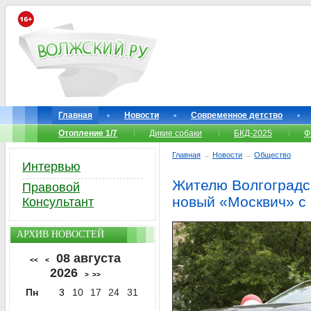
Главная
Новости
Современное детство
Отопление 1/7
Дикие собаки
БКД-2025
Ф
Главная
→
Новости
→
Общество
Интервью
Жителю Волгоградск
Правовой
новый «Москвич» с
Консультант
АРХИВ НОВОСТЕЙ
08 августа
<<
<
2026
>
>>
Пн
3
10
17
24
31