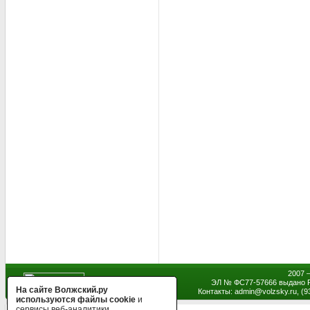
2007 
ЭЛ № ФС77-57666 выдано Р
На сайте Волжский.ру
Контакты: admin
@
volzsky.ru, (
используются файлы cookie
и
сервисы веб-аналитики