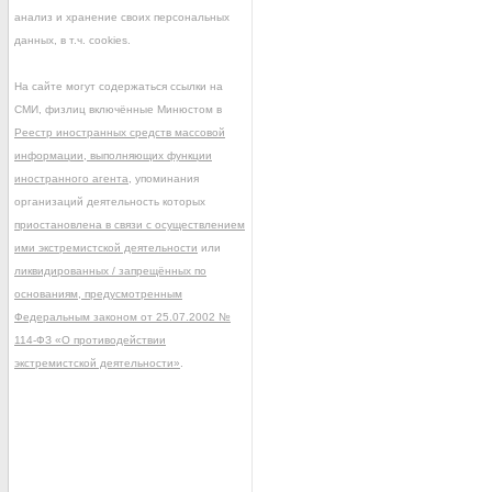
анализ и хранение своих персональных
данных, в т.ч. cookies.
На сайте могут содержаться ссылки на
СМИ, физлиц включённые Минюстом в
Реестр иностранных средств массовой
информации, выполняющих функции
иностранного агента
, упоминания
организаций деятельность которых
приостановлена в связи с осуществлением
ими экстремистской деятельности
или
ликвидированных / запрещённых по
основаниям, предусмотренным
Федеральным законом от 25.07.2002 №
114-ФЗ «О противодействии
экстремистской деятельности»
.