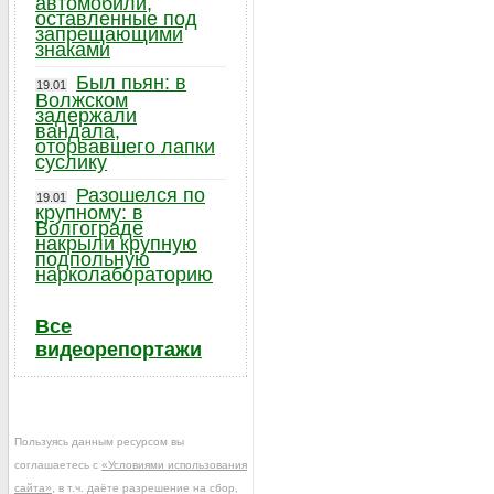
автомобили,
оставленные под
запрещающими
знаками
Был пьян: в
19.01
Волжском
задержали
вандала,
оторвавшего лапки
суслику
Разошелся по
19.01
крупному: в
Волгограде
накрыли крупную
подпольную
нарколабораторию
Все
видеорепортажи
Пользуясь данным ресурсом вы
соглашаетесь с
«Условиями использования
сайта»
, в т.ч. даёте разрешение на сбор,