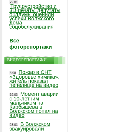
22.01
Трудоустройство и
3D-печать: депутаты
облдумы оценили
успехи Волжского
дома
соцобслуживания
Все
фоторепортажи
ВИДЕОРЕПОРТАЖИ
Пожар в СНТ
3.08
«Здоровье химика»:
житель показал
пепелище на видео
Момент аварии
19.03
с 10-летним
мальчиком на
Карбышева в
Волжском попал на
видео
В Волжском
23.01
эвакуировали