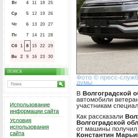
Вт
4
11
18
25
Ср
5
12
19
26
Чт
6
13
20
27
Пт
7
14
21
28
Сб
1
8
15
22
29
Вс
2
9
16
23
30
ПОИСК
Фото © пресс-служб
думы
В
Волгоградской о
автомобили ветера
Использование
участникам специа
информации сайта
Как рассказали
Вол
Условия
Волгоградской об
использования
от машины получил
сайта
Константин Марьи