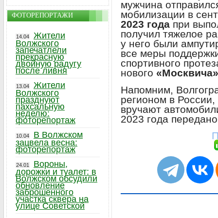
мужчина отправился
мобилизации в сент
ФОТОРЕПОРТАЖИ
2023 года
при выпо
получил тяжелое ра
Жители
14.04
у него были ампути
Волжского
запечатлели
все меры поддержки
прекрасную
спортивного протез
двойную радугу
после ливня
нового
«Москвича
Жители
13.04
Напомним, Волгогра
Волжского
регионом в России,
празднуют
пахсальную
вручают автомобил
неделю:
2023 года передано
фоторепортаж
П
В Волжском
10.04
зацвела весна:
фоторепортаж
Вороны,
24.01
дорожки и туалет: в
Волжском обсудили
обновление
заброшенного
участка сквера на
улице Советской